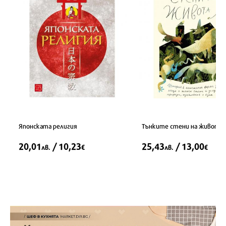
Японската религия
Тънките стени на живота
20,01
/ 10,23
25,43
/ 13,00
лв.
€
лв.
€