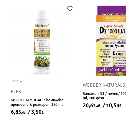
250 ML
WEBBER NATURALS
ELEK
Витамин D3 /течен/ 1000 IU
ml, 100 дози
БИРЕН ШАМПОАН с комплекс
протеини & розмарин, 250 ml
20,61
/ 10,54
лв.
€
6,85
/ 3,50
лв.
€