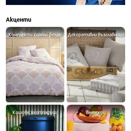
Акценти
Комплекти спално бельо
Декоративни възглавници
Кошове за отпадъци
Блендери