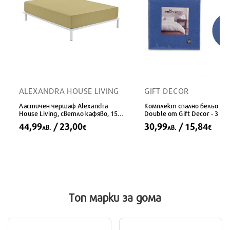
ALEXANDRA HOUSE LIVING
GIFT DECOR
Ластичен чершаф Alexandra
Комплект спално бельо Blu
House Living, светло кафяво, 150 x
Double от Gift Decor - 3 ча
190/200 см
44,99
/ 23,00
30,99
/ 15,84
лв.
€
лв.
€
Топ марки
за дома