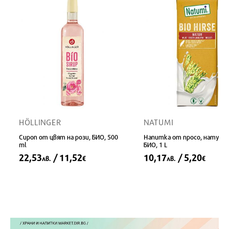
HÖLLINGER
NATUMI
Сироп от цвят на рози, БИО, 500
Напитка от просо, натурал
ml
БИО, 1 L
22,53
/ 11,52
10,17
/ 5,20
лв.
€
лв.
€