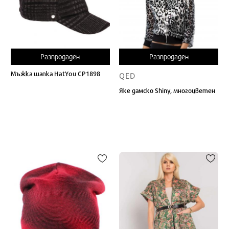
Разпродаден
Разпродаден
Мъжка шапка HatYou CP1898
QED
Яке дамско Shiny, многоцветен