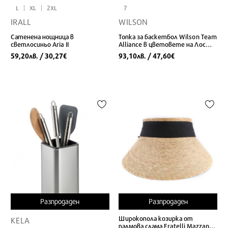
L
XL
2XL
7
IRALL
WILSON
Сатенена нощница в
Топка за баскетбол Wilson Team
светлосиньо Aria II
Alliance в цветовете на Лос
Анджелис Лейкърс
59,20
/ 30,27
93,10
/ 47,60
лв.
€
лв.
€
Разпродаден
Разпродаден
Широкопола козирка от
KELA
палмова слама Fratelli Mazzanti