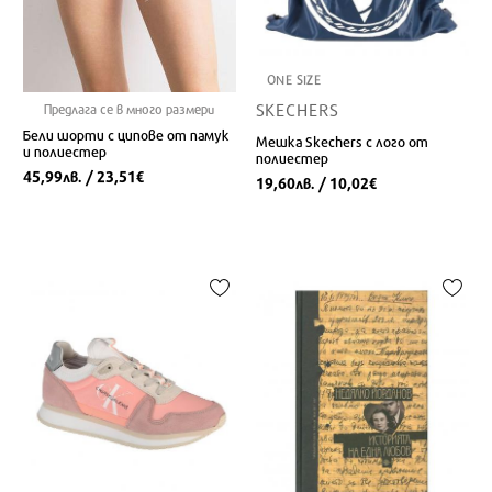
ONE SIZE
SKECHERS
Предлага се в много размери
Бели шорти с ципове от памук
Мешка Skechers с лого от
и полиестер
полиестер
45,99
/ 23,51
лв.
€
19,60
/ 10,02
лв.
€