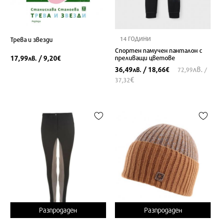
14 ГОДИНИ
Трева и звезди
Спортен памучен панталон с
17,99
/ 9,20
преливащи цветове
лв.
€
лв.
36,49
/ 18,66
лв.
€
72,99
/
€
37,32
Разпродаден
Разпродаден