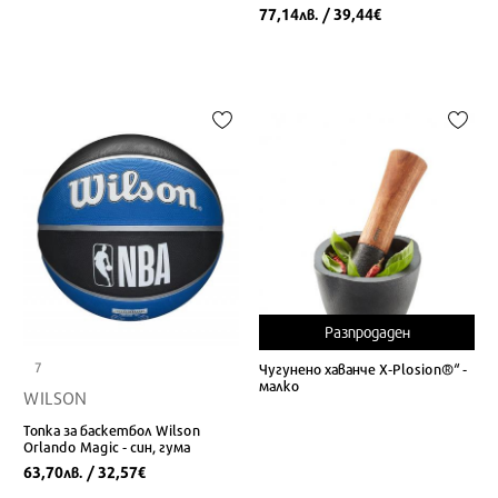
77,14
/ 39,44
лв.
€
Разпродаден
7
Чугунено хаванче X-Plosion®“ -
малко
WILSON
Топка за баскетбол Wilson
Orlando Magic - син, гума
63,70
/ 32,57
лв.
€