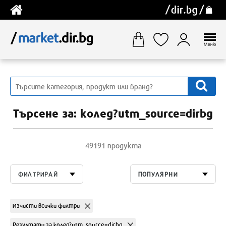
Меню
Търсене за: колед?utm_source=dirbg
49191 продукта
ФИЛТРИРАЙ
ПОПУЛЯРНИ
Изчисти всички филтри
Резултати за колед?utm_source=dirbg