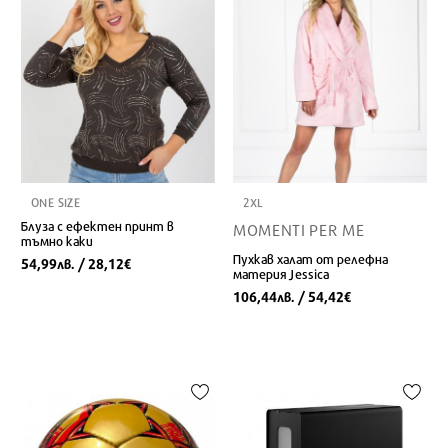
ONE SIZE
2XL
Блуза с ефектен принт в
MOMENTI PER ME
тъмно каки
Пухкав халат от релефна
54,99
/ 28,12
лв.
€
материя Jessica
106,44
/ 54,42
лв.
€