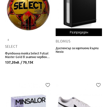
Разпродаден
4
BLOMUS
SELECT
Диспенсър за хартиени кърпи
Nexio
Футболна топка Select Futsal
Master Gold в златно червен
цвят
137,20
/ 70,15
лв.
€