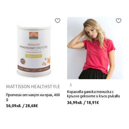
S
MATTISSON HEALTHSTYLE
Коралова дамска тениска с
Протеин от нахут на прах, 400
кръгло деколте и къси ръкави
g
36,99
/ 18,91
лв.
€
56,09
/ 28,68
лв.
€