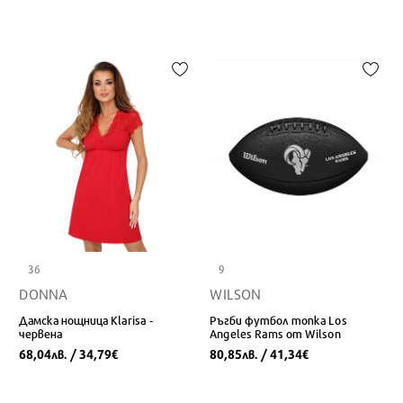
36
9
DONNA
WILSON
Дамска нощница Klarisa -
Ръгби футбол топка Los
червена
Angeles Rams от Wilson
68,04
/ 34,79
80,85
/ 41,34
лв.
€
лв.
€