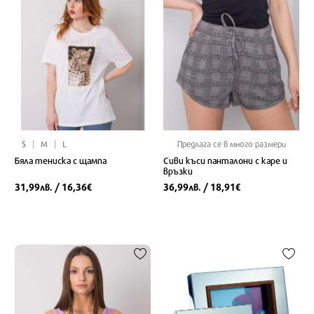
S
M
L
Предлага се в много размери
Бяла тениска с щампа
Сиви къси панталони с каре и
връзки
31,99
/ 16,36
36,99
/ 18,91
лв.
€
лв.
€