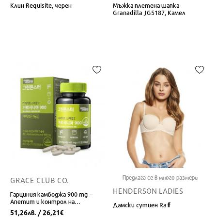
Клин Requisite, черен
Мъжка плетена шапка
Granadilla JG5187, Камел
Предлага се в много размери
GRACE CLUB CO.
HENDERSON LADIES
Гарциния камбоджа 900 mg –
Апетит и контрол на
Дамски сутиен Raff
теглото, 112 таблетки
51,26
/ 26,21
лв.
€