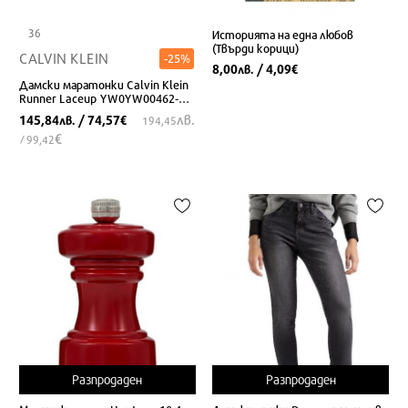
36
Историята на една любов
(Твърди корици)
CALVIN KLEIN
-25%
8,00
/ 4,09
лв.
€
Дамски маратонки Calvin Klein
Runner Laceup YW0YW00462-
TA9
лв.
145,84
/ 74,57
лв.
€
194,45
€
/ 99,42
Разпродаден
Разпродаден