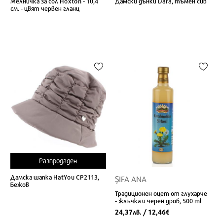
Мелничка за сол Hoxton - 10,4
Дамски дънки Dara, тъмен сив
см. - цвят червен гланц
Разпродаден
Дамска шапка HatYou CP2113,
ŞIFA ANA
Бежов
Традиционен оцет от глухарче
- жлъчка и черен дроб, 500 ml
24,37
/ 12,46
лв.
€