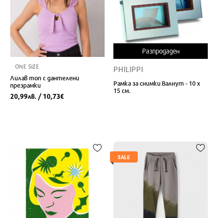
Разпродаден
ONE SIZE
PHILIPPI
Лилав топ с дантелени
Рамка за снимки Валнут - 10 х
презрамки
15 см.
20,99
/ 10,73
лв.
€
SALE