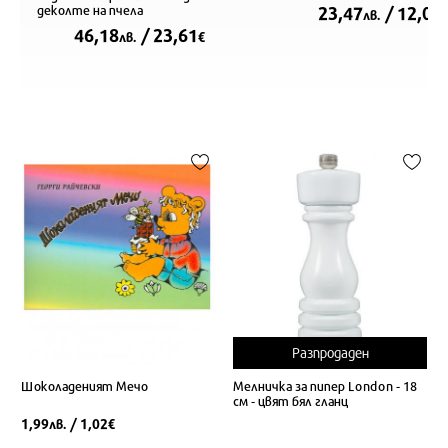
деколте на пчела
23,47
/ 12,00
лв.
46,18
/ 23,61
лв.
€
Разпродаден
Шоколаденият Мечо
Мелничка за пипер London - 18
см - цвят бял гланц
1,99
/ 1,02
лв.
€