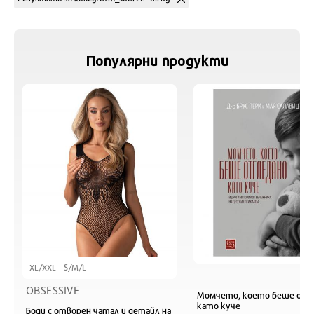
Популярни продукти
XL/XXL
S/M/L
OBSESSIVE
Момчето, което беше отг
като куче
Боди с отворен чатал и детайл на