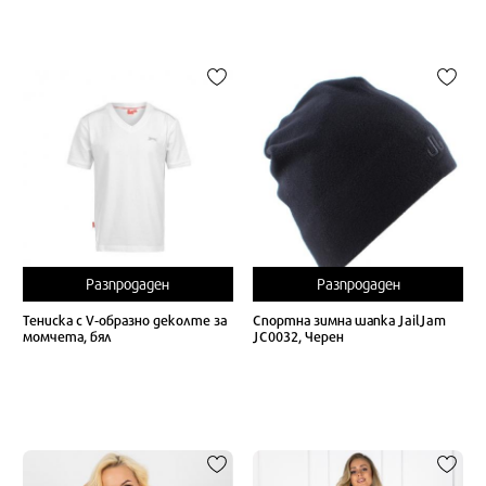
Разпродаден
Разпродаден
Тениска с V-образно деколте за
Спортна зимна шапка JailJam
момчета, бял
JC0032, Черен