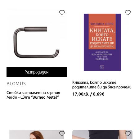
Разпродаден
Книгата, която искате
BLOMUS
родителите ви да бяха прочели
Стойка за тоалетна хартия
17,00
/ 8,69
лв.
€
Modo - цвят “Burned Metal“