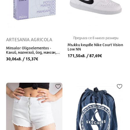
Предлага се в много размери
ARTESANIA AGRICOLA
Мъжки кецове Nike Court Vision
Minsalor Oligoelementos -
Low NN
Калий, магнезий, йод, манган,
171,50
/ 87,69
лв.
€
цинк / За редукция на теглото,
30,06
/ 15,37
лв.
€
20 ампули за пиене