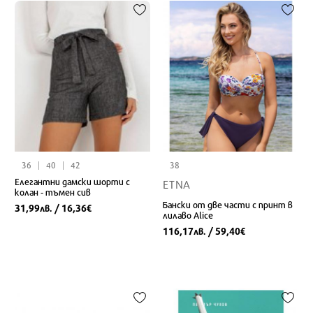
36
40
42
38
Елегантни дамски шорти с
ETNA
колан - тъмен сив
Бански от две части с принт в
31,99
/ 16,36
лв.
€
лилаво Alice
116,17
/ 59,40
лв.
€