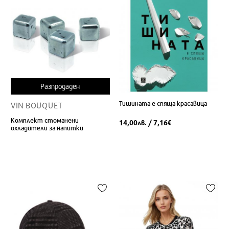
Разпродаден
Тишината е спяща красавица
VIN BOUQUET
Комплект стоманени
14,00
/ 7,16
лв.
€
охладители за напитки