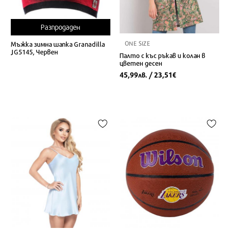
Разпродаден
ONE SIZE
Мъжка зимна шапка Granadilla
JG5145, Червен
Палто с къс ръкав и колан в
цветен десен
45,99
/ 23,51
лв.
€