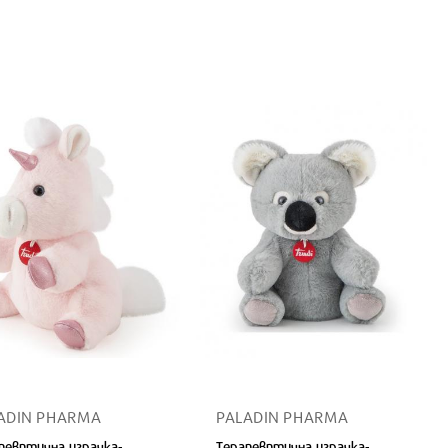
ADIN PHARMA
PALADIN PHARMA
певптична играчка-
Терапевптична играчка-