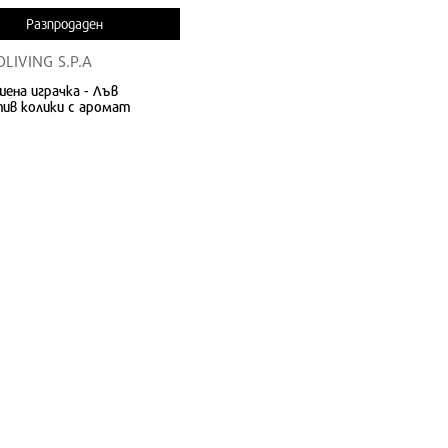
Разпродаден
OLIVING S.P.A
ена играчка - Лъв
ив колики с аромат