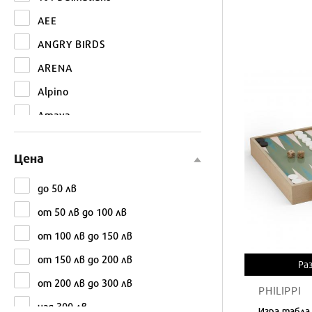
AEE
ANGRY BIRDS
ARENA
Alpino
Amaya
Amek toys
Цена
Avengers
BABY born
до 50 лв
BANBAO
от 50 лв до 100 лв
BARBIE
от 100 лв до 150 лв
BOSCH
от 150 лв до 200 лв
Ра
BUBA
от 200 лв до 300 лв
PHILIPPI
Baby Art
над 300 лв
Игра табла