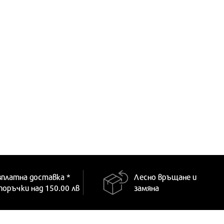
зплатна доставка *
Лесно връщане и
 поръчки над 150.00 лв
замяна