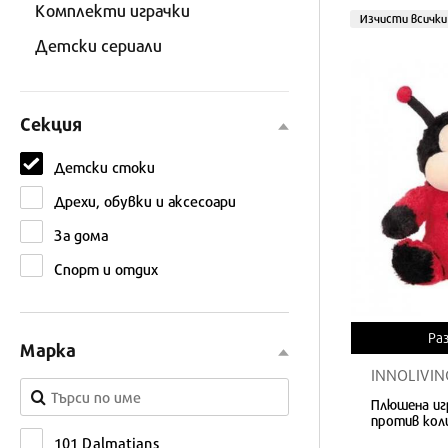
Комплекти играчки
Изчисти всичк
Детски сериали
Секция
Детски стоки
Дрехи, обувки и аксесоари
За дома
Спорт и отдих
Ра
Марка
INNOLIVING
Плюшена игр
против кол
101 Dalmatians