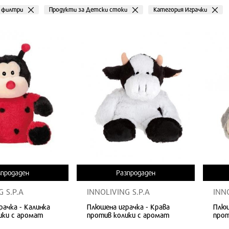
и филтри
Продукти за Детски стоки
Категория Играчки
28
зпродаден
Разпродаден
 S.P.A
INNOLIVING S.P.A
INN
ачка - Калинка
Плюшена играчка - Крава
Плюш
ики с аромат
против колики с аромат
прот