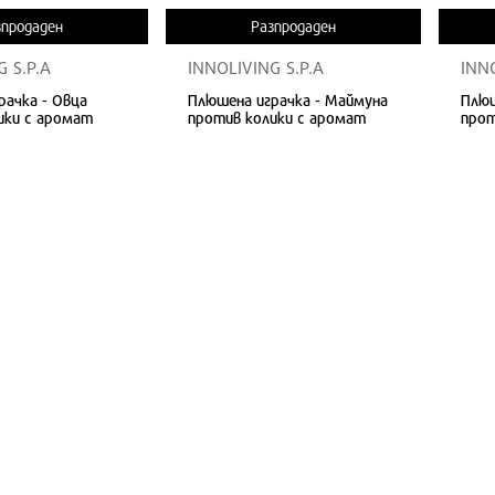
зпродаден
Разпродаден
 S.P.A
INNOLIVING S.P.A
INN
рачка - Овца
Плюшена играчка - Маймуна
Плюш
ики с аромат
против колики с аромат
прот