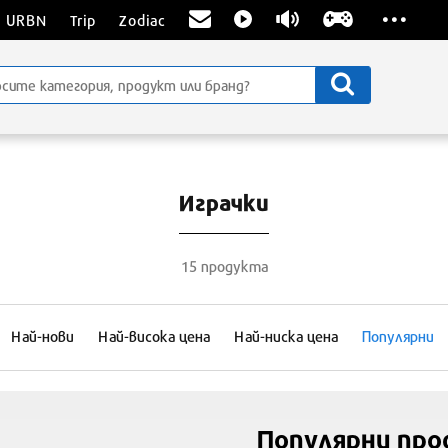
...
URBN
Trip
Zodiac
Играчки
15 продукта
Най-нови
Най-висока цена
Най-ниска цена
Популярни
Популярни про