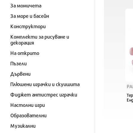
За момичета
За море и басейн
Конструктори
Комплекти за рисуване и
декорация
На открито
Пъзели
Дървени
Плюшени играчки и скуишита
PA
Фиджет антистрес играчки
Тер
Ен
Настолни игри
Образователни
Музикални