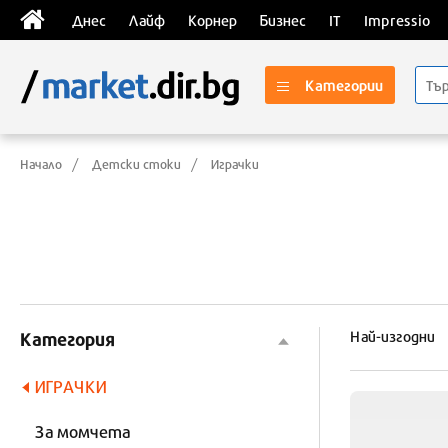
Днес
Лайф
Корнер
Бизнес
IT
Impressio
Категории
Начало
Детски стоки
Играчки
Най-изгодни
Категория
ИГРАЧКИ
За момчета