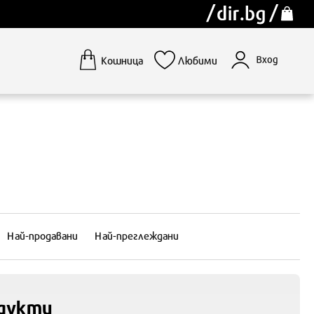
Вход
Кошница
Любими
Най-продавани
Най-преглеждани
дукти