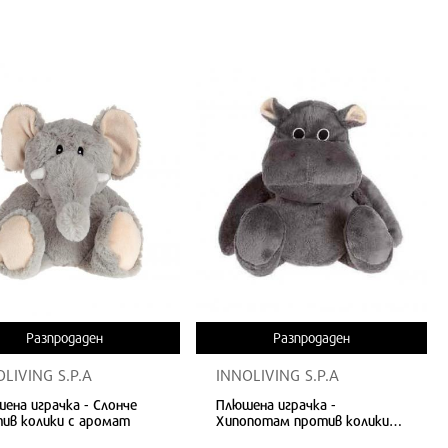
Разпродаден
Разпродаден
OLIVING S.P.A
INNOLIVING S.P.A
ена играчка - Слонче
Плюшена играчка -
ив колики с аромат
Хипопотам против колики с
аромат