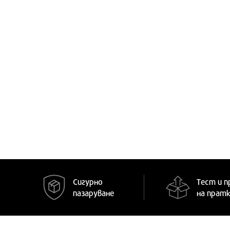
GOT
GT
Gabby's Dollhouse
Game Movil
Geomag
Ginger Home
Giochi Preziozi
Glitza
Goki
HAPE
HAS
Сигурно
Тест и п
пазаруване
на прат
HL
Haba
Hasbro