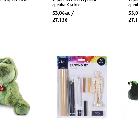
грейка Хъски
грей
53,06
/
53,
лв.
27,13
27,
€