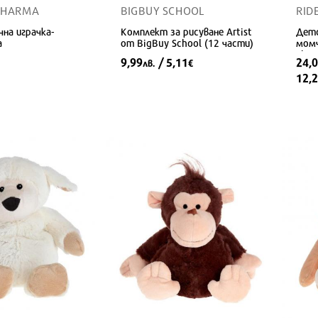
PHARMA
BIGBUY SCHOOL
RID
на играчка-
Комплект за рисуване Artist
Детс
а
от BigBuy School (12 части)
момч
Shoe
9,99
/ 5,11
24,
лв.
€
12,
2