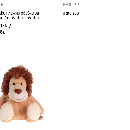
ER
PHILIPPI
ки плажни обувки за
Игра Yap
е Pro Water II Water
s
01
/
лв.
28
€
8