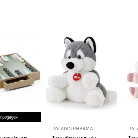
зпродаден
PALADIN PHARMA
PAL
 и морски шах
Терапевтична играчка -
Тера