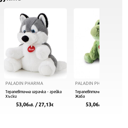
PALADIN PHARMA
PALADIN PHARMA
Терапевтична играчка - грейка
Терапевптична играчка-грей
Хъски
Жаба
53,06
/ 27,13
53,06
/ 27,13
лв.
€
лв.
€