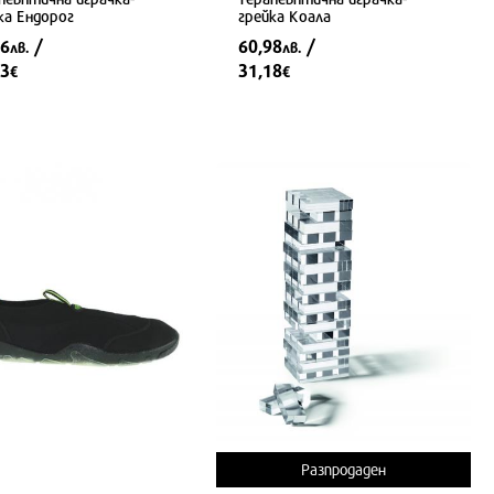
ка Ендорог
грейка Коала
06
/
60,98
/
лв.
лв.
13
31,18
€
€
Разпродаден