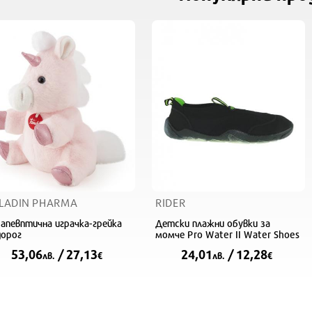
LADIN PHARMA
RIDER
апевптична играчка-грейка
Детски плажни обувки за
дорог
момче Pro Water II Water Shoes
53,06
/ 27,13
24,01
/ 12,28
лв.
€
лв.
€