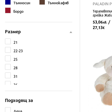
Tъмносин
Тъмнокафяв
PALADIN 
CAT
Терапевптич
Бордо
CLEMENTONI
грейка Жаб
Canal Toys
53,06
/
лв.
27,13
€
Cayro
Размер
Chicco
21
Chicos
22-23
Claudio Reig
25
Crayola
28
Cry Babies
31
Dino Toys
36
Disney
38
Disney Princess
Подходящ за
6-9 години
Dulcop
UNI
Деца