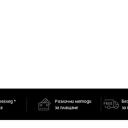
реглед *
Различни методи
Бе
ка
за плащане
за