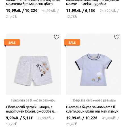
момчета в тъмносин цвят
момче — мека и удобна
лв.
лв.
19,99
/ 10,22
11,99
/ 6,13
лв.
€
лв.
€
41,99
/
24,100
/
€
€
21,47
12,78
SALE
SALE
Предлага се в много размери
Предлага се в много размери
Светлосив детски модел с
Плетена блуза за момчета в
еластичен колан, джобове и
светлосин цвят от мек памук
дишаща материя
лв.
лв.
9,99
/ 5,11
19,99
/ 10,22
лв.
€
лв.
€
25,99
/
41,99
/
€
€
13,29
21,47