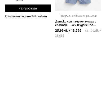
Разпродаден
Предлага се в много размери
Комплект бодита Tottenham
Детски син памучен модел с
еластан — лек и удобен за
летни игри
лв.
25,99
/ 13,29
лв.
€
55,100
/
€
28,63