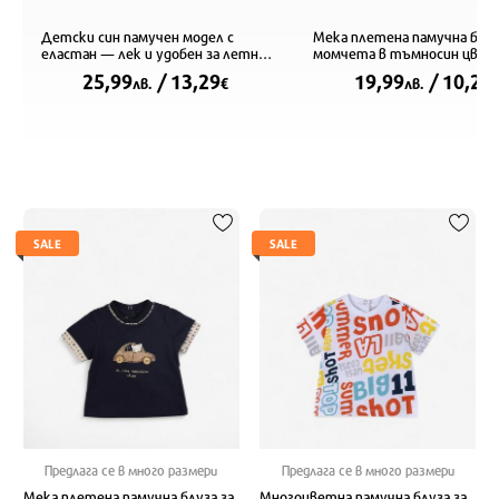
Детски син памучен модел с
Мека плетена памучна блуз
еластан — лек и удобен за летни
момчета в тъмносин цвят
игри
25,99
/ 13,29
19,99
/ 10,22
лв.
€
лв.
SALE
SALE
Предлага се в много размери
Предлага се в много размери
Мека плетена памучна блуза за
Многоцветна памучна блуза за