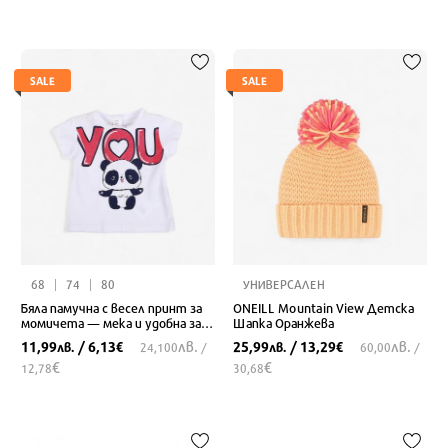
SALE
SALE
68
74
80
УНИВЕРСАЛЕН
Бяла памучна с весел принт за
ONEILL Mountain View Детска
момичета — мека и удобна за
Шапка Оранжева
всеки ден
лв.
лв.
11,99
/ 6,13
25,99
/ 13,29
лв.
€
лв.
€
24,100
/
60,00
/
€
€
12,78
30,68