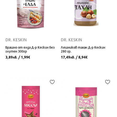
DR. KESKIN
DR. KESKIN
Брашно от елда Д-р Кескин без
Лешников тахан Д-р Кескин
глутен 300гр
280 гр.
3,89
/ 1,99
17,49
/ 8,94
лв.
€
лв.
€