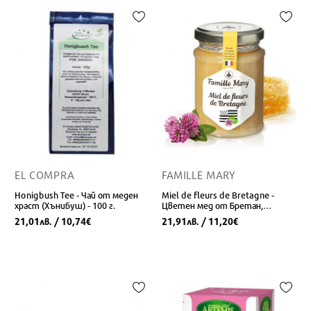
EL COMPRA
FAMILLE MARY
Honigbush Tee - Чай от меден
Miel de fleurs de Bretagne -
храст (Хънибуш) - 100 г.
Цветен мед от Бретан,
Франция - 230 г.
21,01
/ 10,74
21,91
/ 11,20
лв.
€
лв.
€