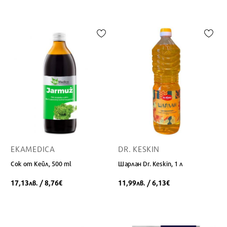
EKAMEDICA
DR. KESKIN
Сок от Кейл, 500 ml
Шарлан Dr. Keskin, 1 л
17,13
/ 8,76
11,99
/ 6,13
лв.
€
лв.
€