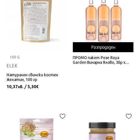
Разпродаден
100 G
ПРОМО пакет Розе Raya
Garden Винарна Ялово, 3бр х
ELEK
75cl
Натурален свински костен
желатин, 100 гр
10,37
/ 5,30
лв.
€