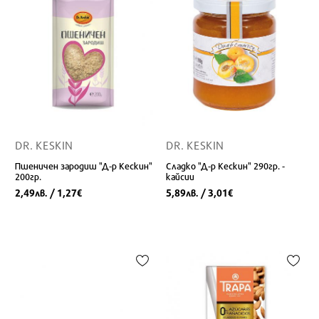
DR. KESKIN
DR. KESKIN
Пшеничен зародиш "Д-р Кескин"
Сладко "Д-р Кескин" 290гр. -
200гр.
кайсии
2,49
/ 1,27
5,89
/ 3,01
лв.
€
лв.
€