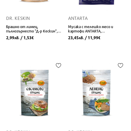
DR. KESKIN
ANTARTA
Брашно от лимец,
Мусака с телешко месо и
пълнозърнесто "Д-р Кескин",
картофи ANTARTA,
250 гр.
лиофилизирана, 80 гр./320 гр.
2,99
/ 1,53
23,45
/ 11,99
лв.
€
лв.
€