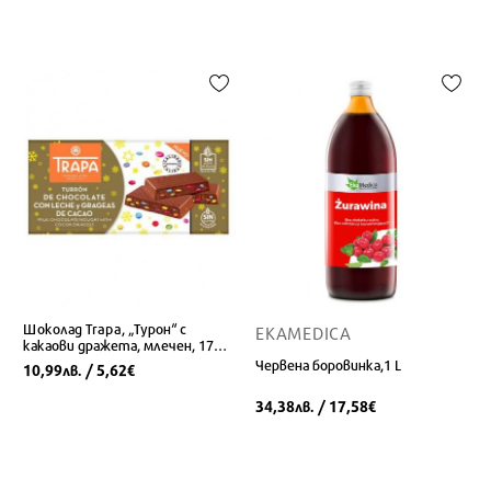
Шоколад Trapa, „Турон“ с
EKAMEDICA
какаови дражета, млечен, 175
гр.
Червена боровинка,1 L
10,99
/ 5,62
лв.
€
34,38
/ 17,58
лв.
€