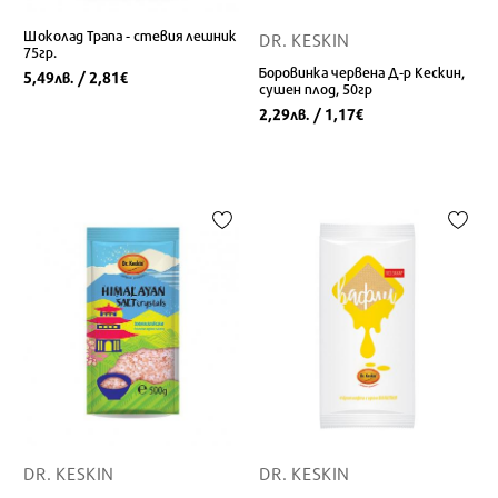
Шоколад Трапа - стевия лешник
DR. KESKIN
75гр.
Боровинка червена Д-р Кескин,
5,49
/ 2,81
лв.
€
сушен плод, 50гр
2,29
/ 1,17
лв.
€
DR. KESKIN
DR. KESKIN