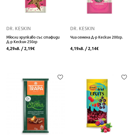
DR. KESKIN
DR. KESKIN
Мюсли хрупкаво със стафиди
Чиа семена Д-р Кескин 200гр.
Д-р Кескин 250гр
4,29
/ 2,19
4,19
/ 2,14
лв.
€
лв.
€