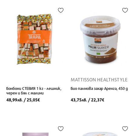
MATTISSON HEALTHSTYLE
Бонбони СТЕВИЯ 1 кг - лешник,
Био палмова захар Аренга, 450 g
черен и бял с малини
48,99
/ 25,05
43,75
/ 22,37
лв.
€
лв.
€