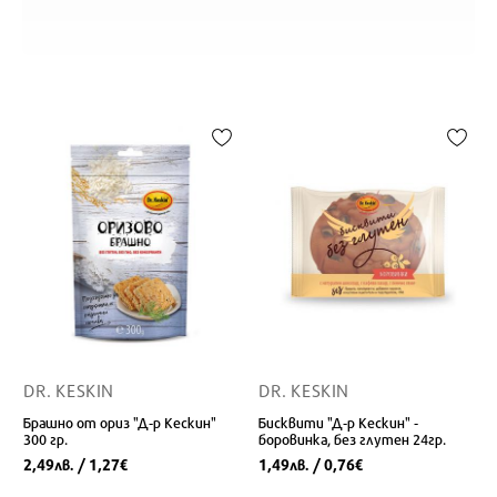
DR. KESKIN
DR. KESKIN
Брашно от ориз "Д-р Кескин"
Бисквити "Д-р Кескин" -
300 гр.
боровинка, без глутен 24гр.
2,49
/ 1,27
1,49
/ 0,76
лв.
€
лв.
€