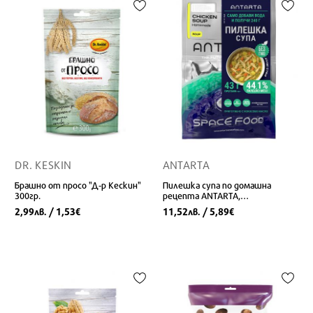
DR. KESKIN
ANTARTA
Брашно от просо "Д-р Кескин"
Пилешка супа по домашна
300гр.
рецепта ANTARTA,
лиофилизирана, 30 гр./240 гр.
2,99
/ 1,53
11,52
/ 5,89
лв.
€
лв.
€