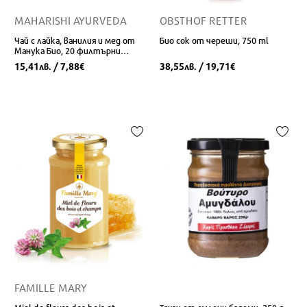
MAHARISHI AYURVEDA
OBSTHOF RETTER
Чай с лайка, ванилия и мед от
Био сок от череши, 750 ml
Манука Био, 20 филтърни
пакетчета
15,41
/ 7,88
38,55
/ 19,71
лв.
€
лв.
€
FAMILLE MARY