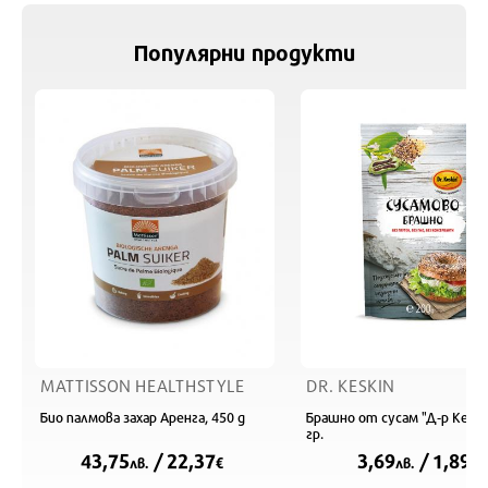
Популярни продукти
MATTISSON HEALTHSTYLE
DR. KESKIN
Био палмова захар Аренга, 450 g
Брашно от сусам "Д-р Кески
гр.
43,75
/ 22,37
3,69
/ 1,89
лв.
€
лв.
€