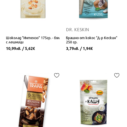
DR. KESKIN
Шоколад "Интензо" 175гр. - бял
Брашно от кокос "Д-р Кескин"
с лешници
250 гр.
10,99
/ 5,62
3,79
/ 1,94
лв.
€
лв.
€