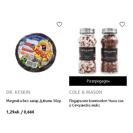
Разпродаден
DR. KESKIN
COLE & MASON
Меденка без захар Джими 50гр
Подаръчен комплект Чили сол
и Сечуански микс
1,29
/ 0,66
лв.
€