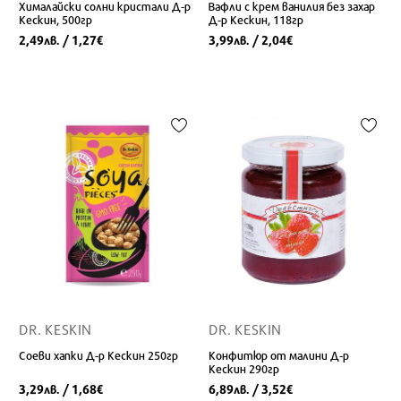
Хималайски солни кристали Д-р
Вафли с крем ванилия без захар
Кескин, 500гр
Д-р Кескин, 118гр
2,49
/ 1,27
3,99
/ 2,04
лв.
€
лв.
€
DR. KESKIN
DR. KESKIN
Соеви хапки Д-р Кескин 250гр
Конфитюр от малини Д-р
Кескин 290гр
3,29
/ 1,68
6,89
/ 3,52
лв.
€
лв.
€