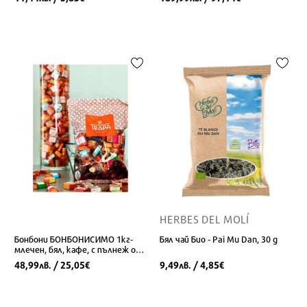
HERBES DEL MOLÍ
Бонбони БОНБОНИСИМО 1кг-
Бял чай Био - Pai Mu Dan, 30 g
млечен, бял, кафе, с пълнеж от
ядки/плодове
48,99
/ 25,05
9,49
/ 4,85
лв.
€
лв.
€