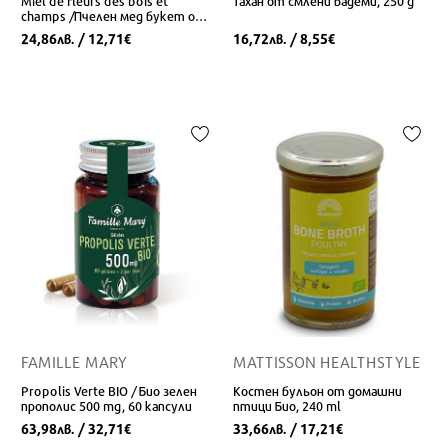
Miel de fleurs des bois et
Тахан от смлени бадеми, 250 g
champs /Пчелен мед букет от
полски и горски цветя и билки,
24,86
/ 12,71
16,72
/ 8,55
лв.
€
лв.
€
360 g
FAMILLE MARY
MATTISSON HEALTHSTYLE
Propolis Verte BIO / Био зелен
Костен бульон от домашни
прополис 500 mg, 60 капсули
птици Био, 240 ml
63,98
/ 32,71
33,66
/ 17,21
лв.
€
лв.
€