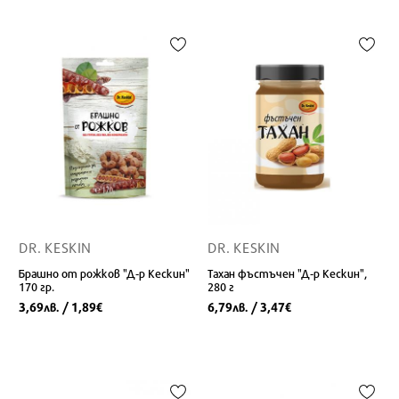
DR. KESKIN
DR. KESKIN
Брашно от рожков "Д-р Кескин"
Тахан фъстъчен "Д-р Кескин",
170 гр.
280 г
3,69
/ 1,89
6,79
/ 3,47
лв.
€
лв.
€