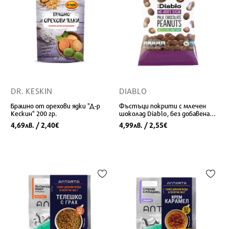
DR. KESKIN
DIABLO
Брашно от орехови ядки "Д-р
Фъстъци покрити с млечен
Кескин" 200 гр.
шоколад Diablo, без добавена
захар, 40 g
4,69
/ 2,40
4,99
/ 2,55
лв.
€
лв.
€