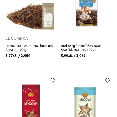
EL COMPRA
Настинка и грип - Чай кора от
Шоколад "Трапа" без захар,
Лапачо, 100 g
БАДЕМ, млечен, 100 гр.
5,77
/ 2,95
5,99
/ 3,06
лв.
€
лв.
€