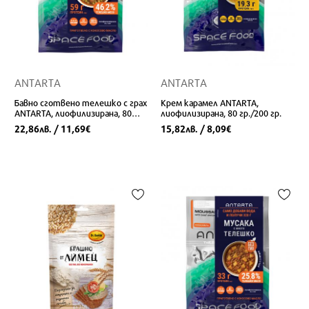
ANTARTA
ANTARTA
Бавно сготвено телешко с грах
Крем карамел ANTARTA,
ANTARTA, лиофилизирана, 80
лиофилизирана, 80 гр./200 гр.
гр./360 гр.
22,86
/ 11,69
15,82
/ 8,09
лв.
€
лв.
€