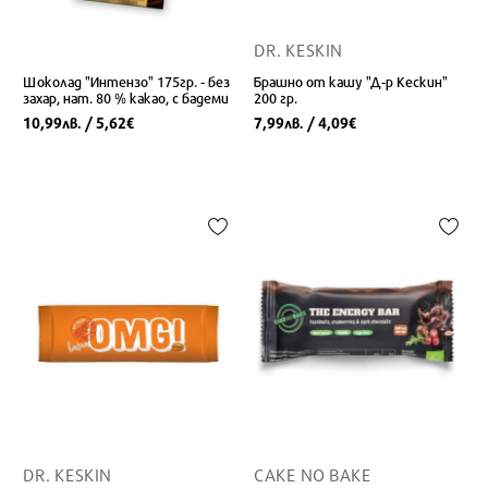
DR. KESKIN
Шоколад "Интензо" 175гр. - без
Брашно от кашу "Д-р Кескин"
захар, нат. 80 % какао, с бадеми
200 гр.
10,99
/ 5,62
7,99
/ 4,09
лв.
€
лв.
€
DR. KESKIN
CAKE NO BAKE