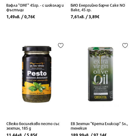
Вафла "ОМГ" 45гр. - с шоколад и
БИО Енергийно барче Cake NO
фъстъци
Bake, 45 гр.
1,49
/ 0,76
7,61
/ 3,89
лв.
€
лв.
€
Свежо босилеково песто със
ЕВ Зехтин "Крета Еликсир" 5л.,
зехтин, 185 g
тенекия
11,44
/ 5,85
189,99
/ 97,14
лв.
€
лв.
€