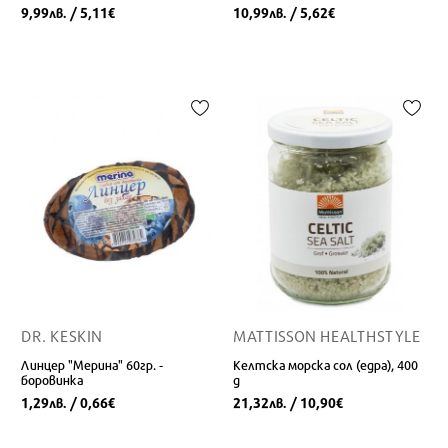
9,99
/ 5,11
10,99
/ 5,62
лв.
€
лв.
€
DR. KESKIN
MATTISSON HEALTHSTYLE
Линцер "Мерина" 60гр. -
Келтска морска сол (едра), 400
боровинка
g
1,29
/ 0,66
21,32
/ 10,90
лв.
€
лв.
€