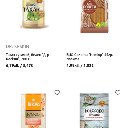
DR. KESKIN
Тахан сусамов, белен "Д-р
БИО Солети "Натюр" 45гр. -
Кескин", 280 г
спелта
6,79
/ 3,47
1,99
/ 1,02
лв.
€
лв.
€