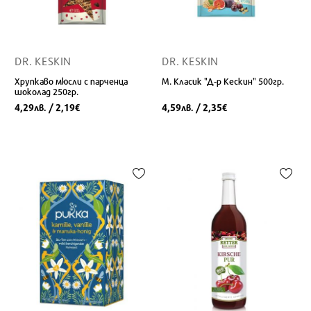
DR. KESKIN
DR. KESKIN
Хрупкаво мюсли с парченца
М. Класик "Д-р Кескин" 500гр.
шоколад 250гр.
4,29
/ 2,19
4,59
/ 2,35
лв.
€
лв.
€