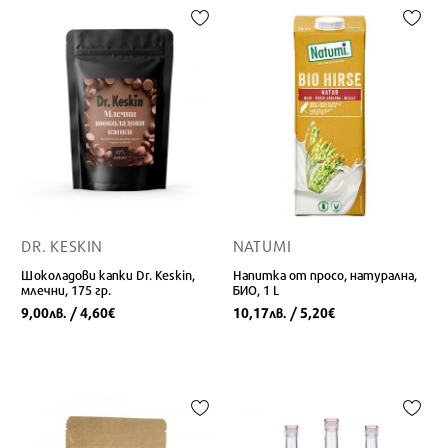
DR. KESKIN
NATUMI
Шоколадови капки Dr. Keskin,
Напитка от просо, натурална,
млечни, 175 гр.
БИО, 1 L
9,00
/ 4,60
10,17
/ 5,20
лв.
€
лв.
€