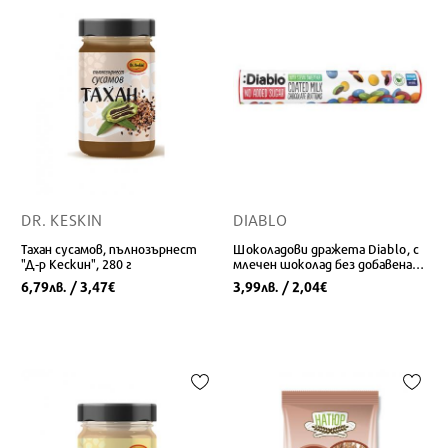
DR. KESKIN
DIABLO
Тахан сусамов, пълнозърнест
Шоколадови дражета Diablo, с
"Д-р Кескин", 280 г
млечен шоколад без добавена
захар, 22 g
6,79
/ 3,47
3,99
/ 2,04
лв.
€
лв.
€