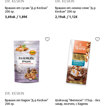
DR. KESKIN
DR. KESKIN
Брашно от сусам "Д-р Кескин"
Брашно от ленено семе "Д-р
200 гр.
Кескин" 200 гр
3,69
/ 1,89
2,19
/ 1,12
лв.
€
лв.
€
DR. KESKIN
Брашно от бадем "Д-р Кескин"
Шоколад "Интензо" 175гр. - без
200 гр.
захар, млечен, с бадеми