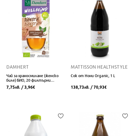
DAMHERT
MATTISSON HEALTHSTYLE
Чай за храносмилане (женско
Сок от Нони Organic, 1 L
биле) БИО, 20 филтърни
пакетчета
7,75
/ 3,96
138,73
/ 70,93
лв.
€
лв.
€