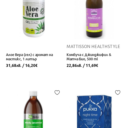
MATTISSON HEALTHSTYLE
Алое Вера (гел) с аромат на
Комбуча с Джинджифил &
мастикс, 1 литър
Матча Био, 500 ml
31,68
/ 16,20
22,86
/ 11,69
лв.
€
лв.
€