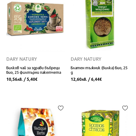
DARY NATURY
DARY NATURY
Билков чай за здрави бъбреци
Блатен тъжник (билка) Био, 25
Био, 25 филтърни пакетчета
g
10,56
/ 5,40
12,60
/ 6,44
лв.
€
лв.
€