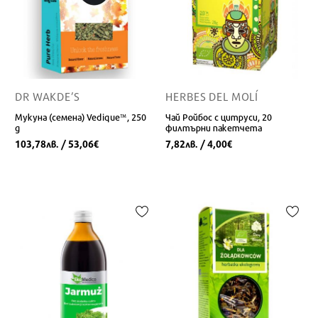
DR WAKDE’S
HERBES DEL MOLÍ
Мукуна (семена) Vedique™, 250
Чай Ройбос с цитруси, 20
g
филтърни пакетчета
103,78
/ 53,06
7,82
/ 4,00
лв.
€
лв.
€