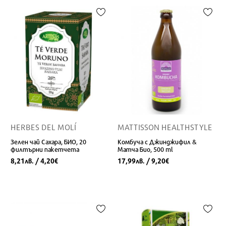
HERBES DEL MOLÍ
MATTISSON HEALTHSTYLE
Зелен чай Сахара, БИО, 20
Комбуча с Джинджифил &
филтърни пакетчета
Матча Био, 500 ml
8,21
/ 4,20
17,99
/ 9,20
лв.
€
лв.
€