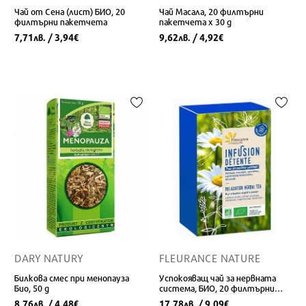
Чай от Сена (лист) БИО, 20
Чай Масала, 20 филтърни
филтърни пакетчета
пакетчета x 30 g
7,71
/ 3,94
9,62
/ 4,92
лв.
€
лв.
€
DARY NATURY
FLEURANCE NATURE
Билкова смес при менопауза
Успокояващ чай за нервната
Био, 50 g
система, БИО, 20 филтърни
пакетчета
8,76
/ 4,48
17,78
/ 9,09
лв.
€
лв.
€