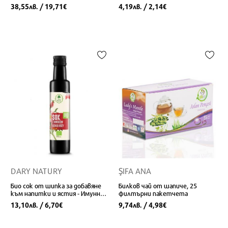
38,55
/ 19,71
4,19
/ 2,14
лв.
€
лв.
€
DARY NATURY
ŞIFA ANA
Био сок от шипка за добавяне
Билков чай от шапиче, 25
към напитки и ястия - Имунно,
филтърни пакетчета
сърдечносъдово и
13,10
/ 6,70
9,74
/ 4,98
лв.
€
лв.
€
метаболитно здраве, 250 ml