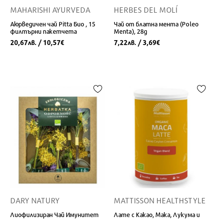
MAHARISHI AYURVEDA
HERBES DEL MOLÍ
Аюрведичен чай Pitta Био , 15
Чай от блатна мента (Poleo
филтърни пакетчета
Menta), 28g
20,67
/ 10,57
7,22
/ 3,69
лв.
€
лв.
€
DARY NATURY
MATTISSON HEALTHSTYLE
Лиофилизиран Чай Имунитет
Лате с Какао, Мака, Лукума и