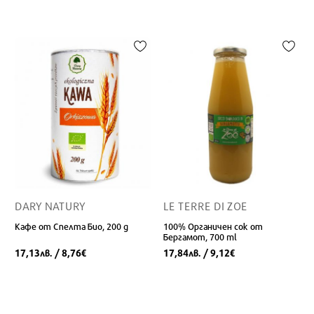
DARY NATURY
LE TERRE DI ZOE
Кафе от Спелта Био, 200 g
100% Органичен сок от
Бергамот, 700 ml
17,13
/ 8,76
17,84
/ 9,12
лв.
€
лв.
€