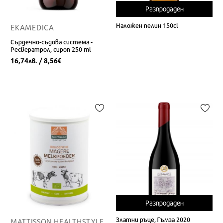
Разпродаден
Наложен пелин 150cl
EKAMEDICA
Сърдечно-съдова система -
Ресвератрол, сироп 250 ml
16,74
/ 8,56
лв.
€
Разпродаден
Златни ръце, Гъмза 2020
MATTISSON HEALTHSTYLE