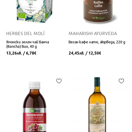
HERBES DEL MOLÍ
MAHARISHI AYURVEDA
Японски зелен чай Банча
Веган кафе лате, аюрведа, 220 g
(Bancha) Био, 40 g
13,26
/ 6,78
24,45
/ 12,50
лв.
€
лв.
€