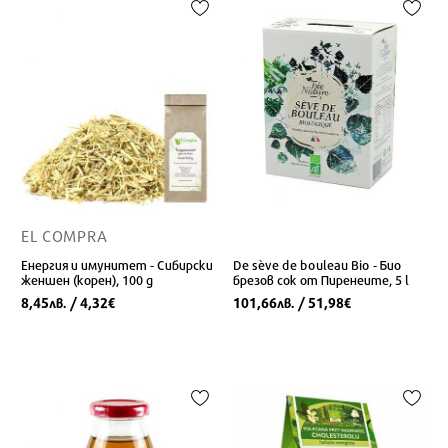
EL COMPRA
Енергия и имунитет - Сибирски
De sève de bouleau Bio - Био
женшен (корен), 100 g
брезов сок от Пиренеите, 5 l
8,45
/ 4,32
101,66
/ 51,98
лв.
€
лв.
€