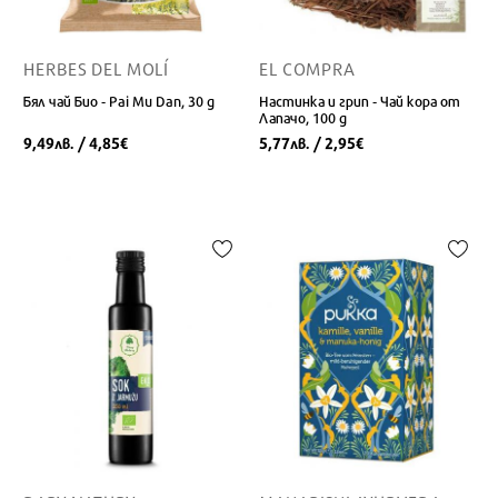
HERBES DEL MOLÍ
EL COMPRA
Бял чай Био - Pai Mu Dan, 30 g
Настинка и грип - Чай кора от
Лапачо, 100 g
9,49
/ 4,85
5,77
/ 2,95
лв.
€
лв.
€