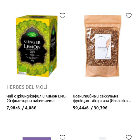
HERBES DEL MOLÍ
Чай с джинджифил и лимон БИО,
Когнитивна и сексуална
20 филтърни пакетчета
функция - Акаркара (Испанска
лайка), 250 g
7,98
/ 4,08
59,44
/ 30,39
лв.
€
лв.
€