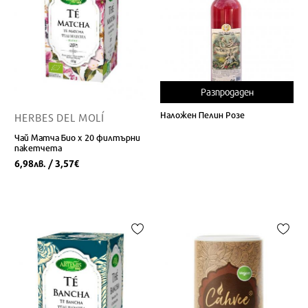
Разпродаден
Наложен Пелин Розе
HERBES DEL MOLÍ
Чай Матча Био x 20 филтърни
пакетчета
6,98
/ 3,57
лв.
€