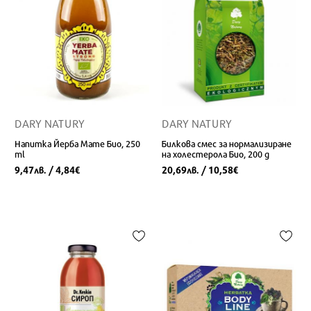
DARY NATURY
DARY NATURY
Напитка Йерба Мате Био, 250
Билкова смес за нормализиране
ml
на холестерола Био, 200 g
9,47
/ 4,84
20,69
/ 10,58
лв.
€
лв.
€