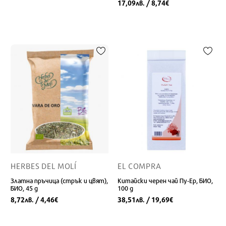
17,09
/ 8,74
лв.
€
HERBES DEL MOLÍ
EL COMPRA
Златна пръчица (стрък и цвят),
Китайски черен чай Пу-Ер, БИО,
БИО, 45 g
100 g
8,72
/ 4,46
38,51
/ 19,69
лв.
€
лв.
€