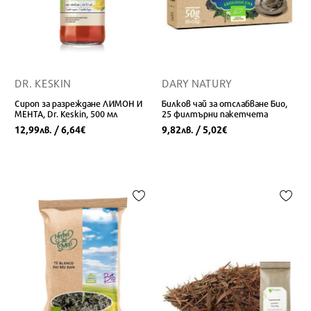
DR. KESKIN
DARY NATURY
Сироп за разреждане ЛИМОН И
Билков чай за отслабване Био,
МЕНТА, Dr. Keskin, 500 мл
25 филтърни пакетчета
12,99
/ 6,64
9,82
/ 5,02
лв.
€
лв.
€