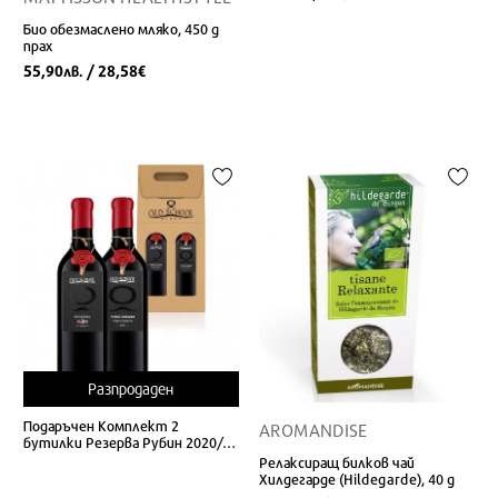
Био обезмаслено мляко, 450 g
прах
55,90
/ 28,58
лв.
€
Разпродаден
Подаръчен Комплект 2
AROMANDISE
бутилки Резерва Рубин 2020/ 3
BLEND Резерва 2022
Релаксиращ билков чай
Хилдегарде (Hildegarde), 40 g