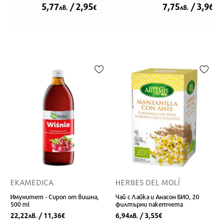
5,77
/ 2,95
7,75
/ 3,96
лв.
€
лв.
€
EKAMEDICA
HERBES DEL MOLÍ
Имунитет - Сироп от вишна,
Чай с Лайка и Анасон БИО, 20
500 ml
филтърни пакетчета
22,22
/ 11,36
6,94
/ 3,55
лв.
€
лв.
€