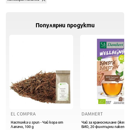
Популярни продукти
EL COMPRA
DAMHERT
Настинка и грип - Чай кора от
Чай за храносмилане (женск
Лапачо, 100 g
БИО, 20 филтърни пакетч