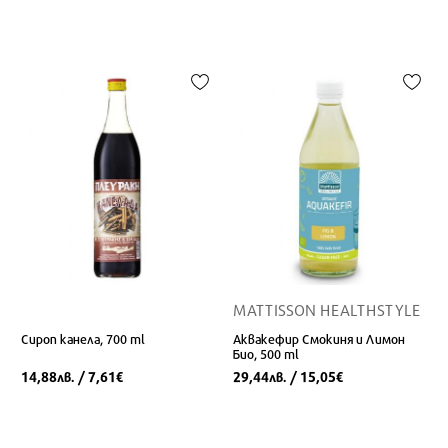
MATTISSON HEALTHSTYLE
Сироп канела, 700 ml
Аквакефир Смокиня и Лимон
Био, 500 ml
14,88
/ 7,61
29,44
/ 15,05
лв.
€
лв.
€