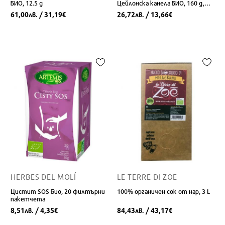
БИО, 12.5 g
Цейлонска канела БИО, 160 g,
прах
61,00
/ 31,19
26,72
/ 13,66
лв.
€
лв.
€
HERBES DEL MOLÍ
LE TERRE DI ZOE
Цистит SOS Био, 20 филтърни
100% органичен сок от нар, 3 L
пакетчета
8,51
/ 4,35
84,43
/ 43,17
лв.
€
лв.
€