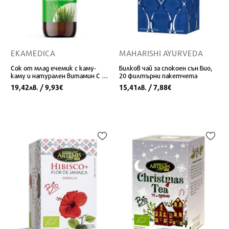
EKAMEDICA
MAHARISHI AYURVEDA
Сок от млад ечемик с каму-
Билков чай за спокоен сън Био,
каму и натурален витамин С -
20 филтърни пакетчета
За пречистване на организма,
19,42
/ 9,93
15,41
/ 7,88
лв.
€
лв.
€
500 ml, 10 дози