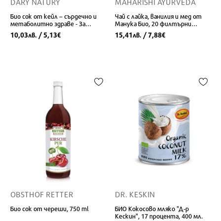
DARY NATURY
MAHARISHI AYURVEDA
Био сок от кейл – сърдечно и
Чай с лайка, ванилия и мед от
метаболитно здраве - За
Манука Био, 20 филтърни
добавяне към напитки, 250 ml
пакетчета
10,03
/ 5,13
15,41
/ 7,88
лв.
€
лв.
€
OBSTHOF RETTER
DR. KESKIN
Био сок от череши, 750 ml
БИО Кокосово мляко "Д-р
Кескин", 17 процента, 400 мл.