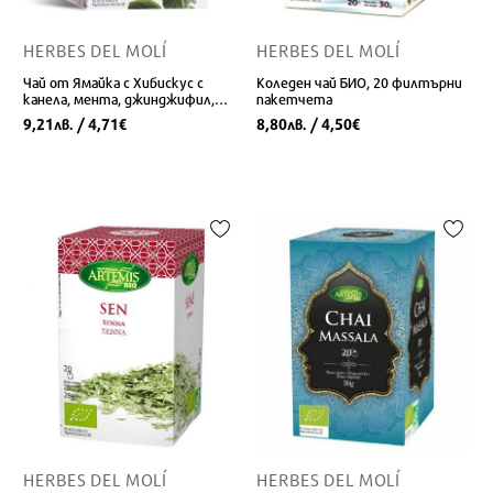
HERBES DEL MOLÍ
HERBES DEL MOLÍ
Чай от Ямайка с Хибискус с
Коледен чай БИО, 20 филтърни
канела, мента, джинджифил,
пакетчета
женско биле БИО, 20 филтърни
9,21
/ 4,71
8,80
/ 4,50
лв.
€
лв.
€
пакетчета
HERBES DEL MOLÍ
HERBES DEL MOLÍ