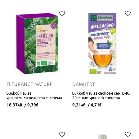
FLEURANCE NATURE
DAMHERT
Билков чай за
Билков чай за спокоен сън, БИО,
храносмилателната система,
20 филтърни пакетчета
БИО, 20 филтърни пакетчета
18,37
/ 9,39
9,21
/ 4,71
лв.
€
лв.
€