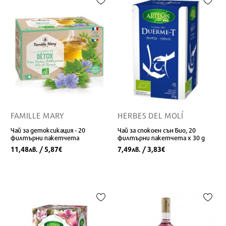
FAMILLE MARY
HERBES DEL MOLÍ
Чай за детоксикация - 20
Чай за спокоен сън Био, 20
филтърни пакетчета
филтърни пакетчета x 30 g
11,48
/ 5,87
7,49
/ 3,83
лв.
€
лв.
€