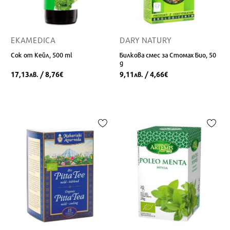
EKAMEDICA
DARY NATURY
Сок от Кейл, 500 ml
Билкова смес за Стомах Био, 50
g
17,13
/ 8,76
9,11
/ 4,66
лв.
€
лв.
€