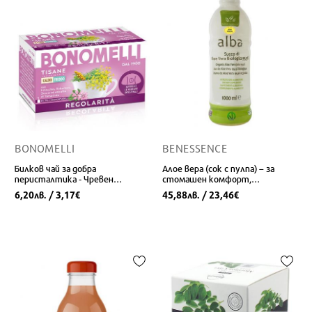
BONOMELLI
BENESSENCE
Билков чай за добра
Алое вера (сок с пулпа) – за
перисталтика - Чревен
стомашен комфорт,
комфорт и естествена
хидратация и естествен
6,20
/ 3,17
45,88
/ 23,46
лв.
€
лв.
€
проходимост, 16 пакетчета
детокс, 1 L