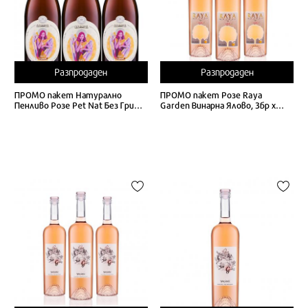
Разпродаден
Разпродаден
ПРОМО пакет Натурално
ПРОМО пакет Розе Raya
Пенливо Розе Pet Nat Без Грим
Garden Винарна Ялово, 3бр х
Винарна Ялово, 3бр х 75cl
75cl