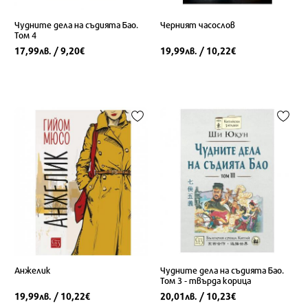
Чудните дела на съдията Бао.
Черният часослов
Том 4
17,99
/ 9,20
19,99
/ 10,22
лв.
€
лв.
€
Анжелик
Чудните дела на съдията Бао.
Том 3 - твърда корица
19,99
/ 10,22
20,01
/ 10,23
лв.
€
лв.
€