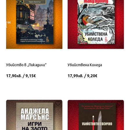
Убийство в „Пикадили”
Убийствена Коледа
17,90
/ 9,15
17,99
/ 9,20
лв.
€
лв.
€