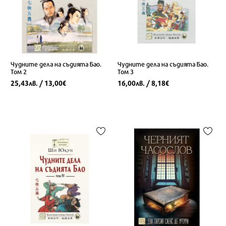
Чудните дела на съдията Бао.
Чудните дела на съдията Бао.
Том 2
Том 3
25,43
/ 13,00
16,00
/ 8,18
лв.
€
лв.
€