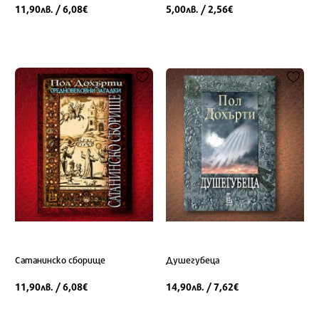
11,90
/ 6,08
5,00
/ 2,56
лв.
€
лв.
€
Сатанинско сборище
Душегубеца
11,90
/ 6,08
14,90
/ 7,62
лв.
€
лв.
€