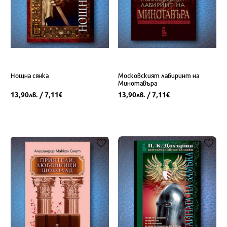
Нощна сянка
Московският лабиринт на
Минотавъра
13,90
/ 7,11
13,90
/ 7,11
лв.
€
лв.
€