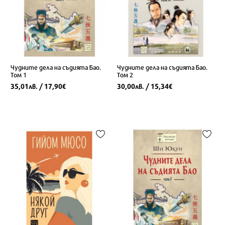
Чудните дела на съдията Бао.
Чудните дела на съдията Бао.
Том 1
Том 2
35,01
/ 17,90
30,00
/ 15,34
лв.
€
лв.
€