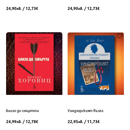
24,90
/ 12,73
24,90
/ 12,73
лв.
€
лв.
€
Близо до смъртта
Уиндзорският възел
24,99
/ 12,78
22,95
/ 11,73
лв.
€
лв.
€