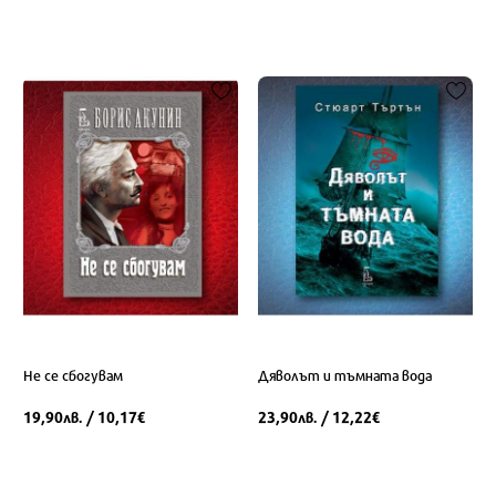
Не се сбогувам
Дяволът и тъмната вода
19,90
/ 10,17
23,90
/ 12,22
лв.
€
лв.
€