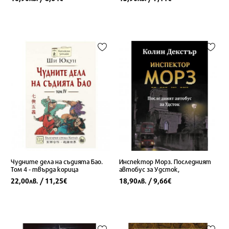
Чудните дела на съдията Бао.
Инспектор Морз. Последният
Том 4 - твърда корица
автобус за Удсток,
22,00
/ 11,25
18,90
/ 9,66
лв.
€
лв.
€