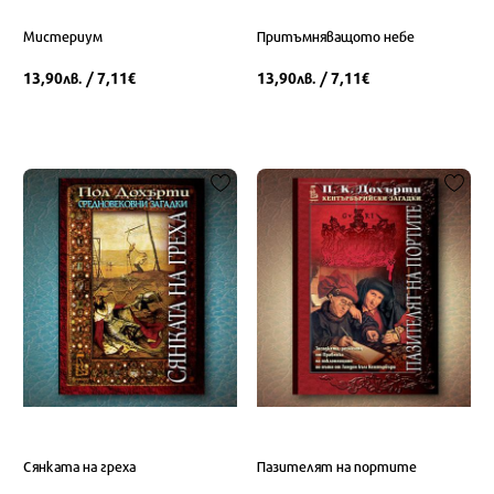
Мистериум
Притъмняващото небе
13,90
/ 7,11
13,90
/ 7,11
лв.
€
лв.
€
Сянката на греха
Пазителят на портите