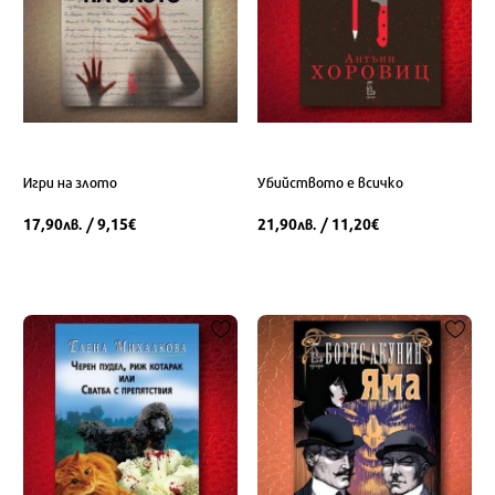
Игри на злото
Убийството е всичко
17,90
/ 9,15
21,90
/ 11,20
лв.
€
лв.
€