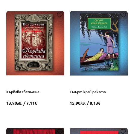
Кървава светлина
Смърт край реката
13,90
/ 7,11
15,90
/ 8,13
лв.
€
лв.
€