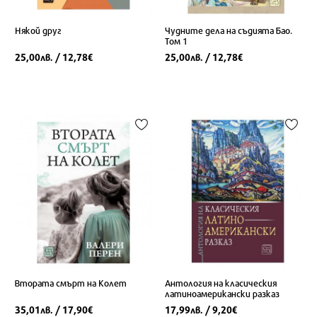
Някой друг
Чудните дела на съдията Бао.
Том 1
25,00
/ 12,78
25,00
/ 12,78
лв.
€
лв.
€
Втората смърт на Колет
Антология на класическия
латиноамерикански разказ
35,01
/ 17,90
17,99
/ 9,20
лв.
€
лв.
€