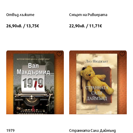
Отвъд лъжите
Смърт на Ривиерата
26,90
/ 13,75
22,90
/ 11,71
лв.
€
лв.
€
1979
Странната Сали Даймънд