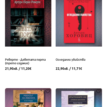
Реверте - Деветата порта
Огледални убийства
(трето издание)
21,90
/ 11,20
22,90
/ 11,71
лв.
€
лв.
€