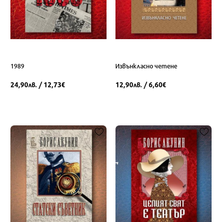
1989
Извънкласно четене
24,90
/ 12,73
12,90
/ 6,60
лв.
€
лв.
€