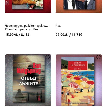
Черен пудел, риж котарак или
Яма
Сватба с препятствия
15,90
/ 8,13
22,90
/ 11,71
лв.
€
лв.
€