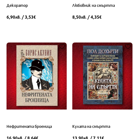
Декоратор
Любовник на смъртта
6,90
/ 3,53
8,50
/ 4,35
лв.
€
лв.
€
Нефритената броеница
Кулата на смъртта
16,90
/ 8,64
13,90
/ 7,11
лв.
€
лв.
€