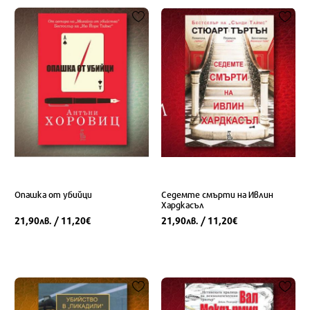
Опашка от убийци
Седемте смърти на Ивлин
Хардкасъл
21,90
/ 11,20
21,90
/ 11,20
лв.
€
лв.
€