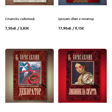
Статски съветник
Целият свят е театър
7,50
/ 3,83
17,90
/ 9,15
лв.
€
лв.
€