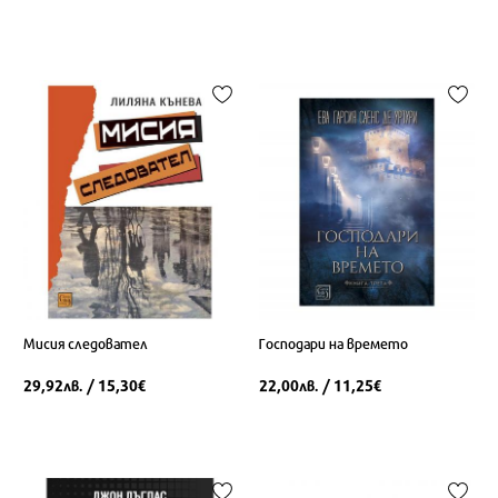
Мисия следовател
Господари на времето
29,92
/ 15,30
22,00
/ 11,25
лв.
€
лв.
€