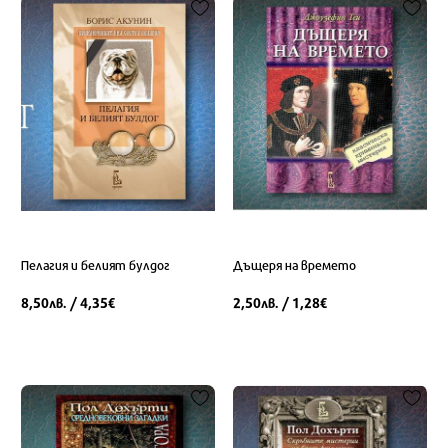
Пелагия и белият булдог
Дъщеря на времето
8,50
/ 4,35
2,50
/ 1,28
лв.
€
лв.
€