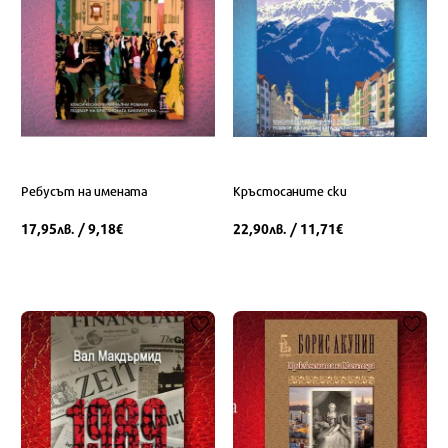
Ребусът на имената
Кръстосаните ски
17,95
/ 9,18
22,90
/ 11,71
лв.
€
лв.
€