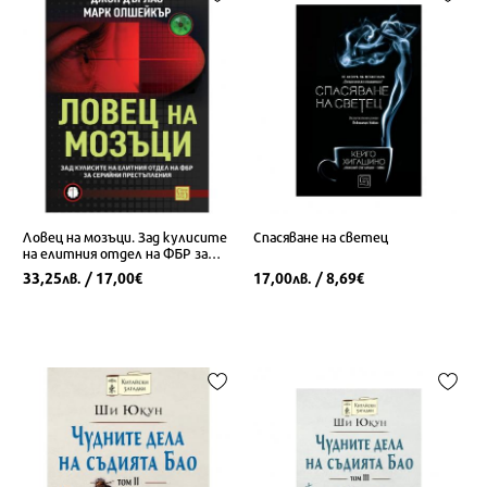
Ловец на мозъци. Зад кулисите
Спасяване на светец
на елитния отдел на ФБР за
серийни престъпления
33,25
/ 17,00
17,00
/ 8,69
лв.
€
лв.
€