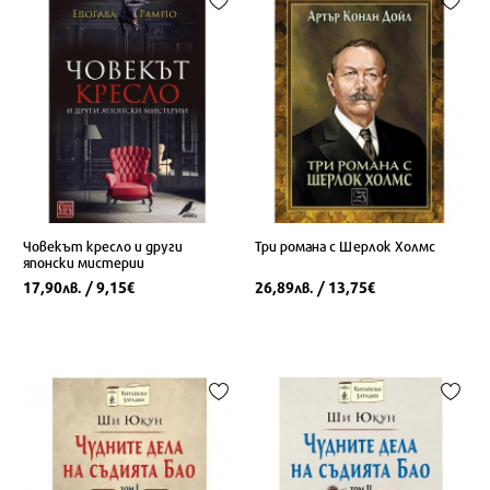
Човекът кресло и други
Три романа с Шерлок Холмс
японски мистерии
17,90
/ 9,15
26,89
/ 13,75
лв.
€
лв.
€