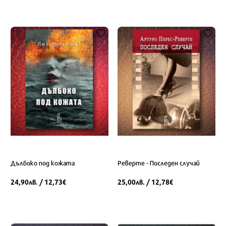
Дълбоко под кожата
Реверте - Последен случай
24,90
/ 12,73
25,00
/ 12,78
лв.
€
лв.
€