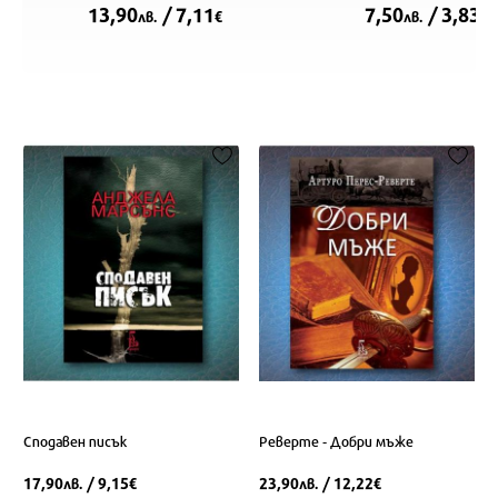
13,90
/ 7,11
7,50
/ 3,83
лв.
€
лв.
€
Сподавен писък
Реверте - Добри мъже
17,90
/ 9,15
23,90
/ 12,22
лв.
€
лв.
€