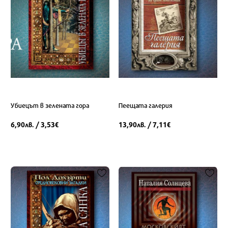
Убиецът в зелената гора
Пеещата галерия
6,90
/ 3,53
13,90
/ 7,11
лв.
€
лв.
€