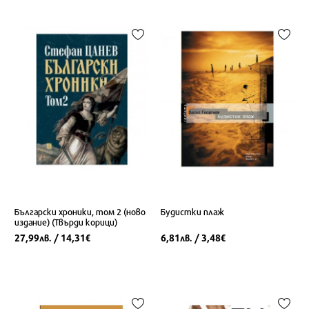
Български хроники, том 2 (ново
Будистки плаж
издание) (Твърди корици)
27,99
/ 14,31
6,81
/ 3,48
лв.
€
лв.
€