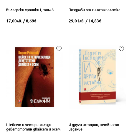
Български хроники І, том 8
Поздрави от синята палатка
17,00
/ 8,69
29,01
/ 14,83
лв.
€
лв.
€
Шейсет и четири хиляди
И други истории, четвърто
деветстотин двайсет и осем
издание