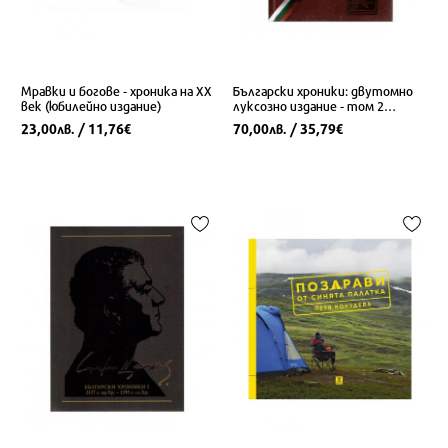
Мравки и богове - хроника на ХХ
Български хроники: двутомно
век (юбилейно издание)
луксозно издание - том 2
(Твърди корици)
23,00
/ 11,76
70,00
/ 35,79
лв.
€
лв.
€