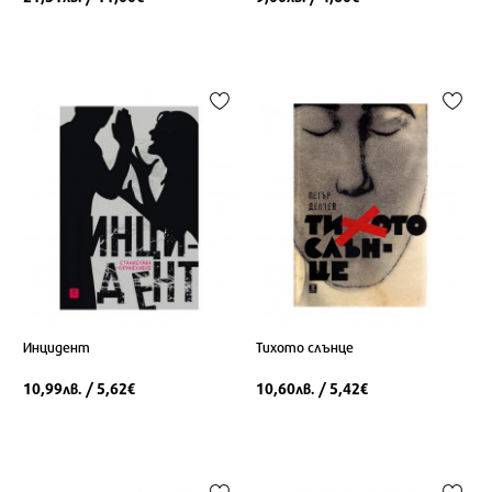
Инцидент
Тихото слънце
10,99
/ 5,62
10,60
/ 5,42
лв.
€
лв.
€