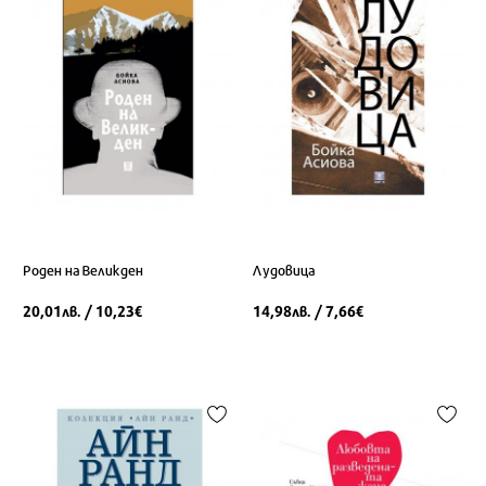
Роден на Великден
Лудовица
20,01
/ 10,23
14,98
/ 7,66
лв.
€
лв.
€