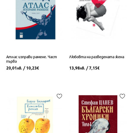
Атлас изправи рамене. Част
Любовта на разведената жена
първа
20,01
/ 10,23
13,98
/ 7,15
лв.
€
лв.
€