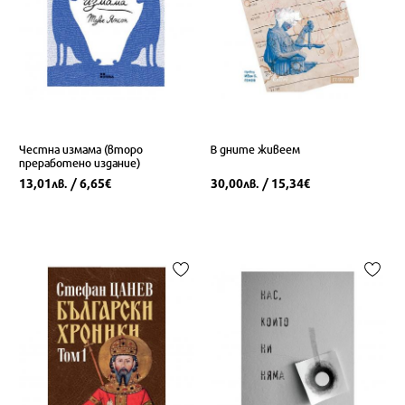
Честна измама (второ
В дните живеем
преработено издание)
13,01
/ 6,65
30,00
/ 15,34
лв.
€
лв.
€