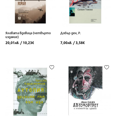
Яловата вдовица (четвърто
Добър ден, Р.
издание)
20,01
/ 10,23
7,00
/ 3,58
лв.
€
лв.
€