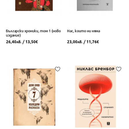
Български хроники, том 1 (ново
Нас, които ни няма
издание)
26,40
/ 13,50
23,00
/ 11,76
лв.
€
лв.
€