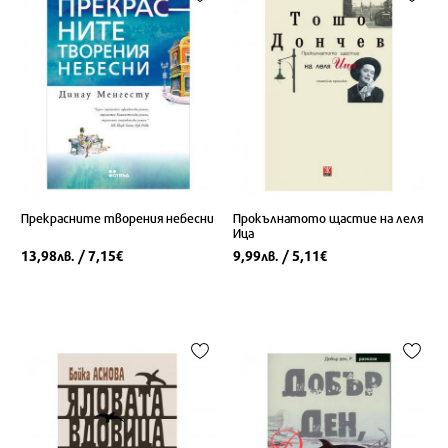
Прекрасните творения небесни
Прокълнатото щастие на леля
Ица
13,98
/ 7,15
9,99
/ 5,11
лв.
€
лв.
€