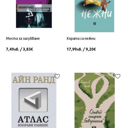
Места за загубване
Хората са нежни
7,49
/ 3,83
17,99
/ 9,20
лв.
€
лв.
€