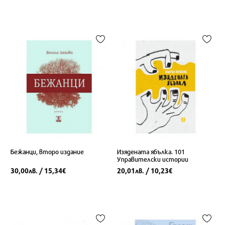
Бежанци, второ издание
Изядената ябълка. 101
Управителски истории
30,00
/ 15,34
20,01
/ 10,23
лв.
€
лв.
€