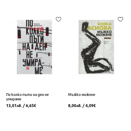
По колко пъти на ден не
Мъжко можене
умираме
13,01
/ 6,65
8,00
/ 4,09
лв.
€
лв.
€