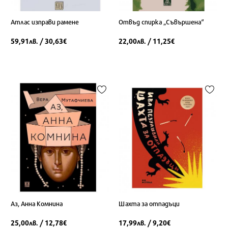
Атлас изправи рамене
Отвъд спирка „Съвършена“
59,91
/ 30,63
22,00
/ 11,25
лв.
€
лв.
€
Аз, Анна Комнина
Шахта за отпадъци
25,00
/ 12,78
17,99
/ 9,20
лв.
€
лв.
€