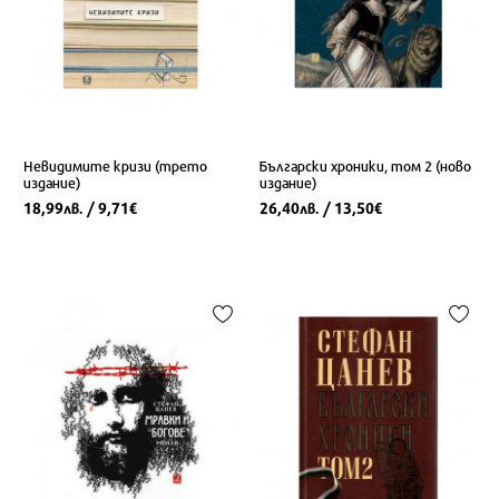
Невидимите кризи (трето
Български хроники, том 2 (ново
издание)
издание)
18,99
/ 9,71
26,40
/ 13,50
лв.
€
лв.
€