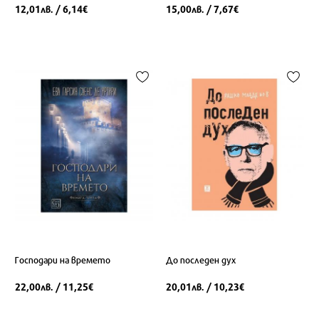
12,01
/ 6,14
15,00
/ 7,67
лв.
€
лв.
€
Господари на времето
До последен дух
22,00
/ 11,25
20,01
/ 10,23
лв.
€
лв.
€