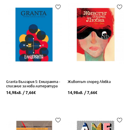
Granta България 5: Емигранта -
Животът според Любка
списание за нова литература
14,98
/ 7,66
14,98
/ 7,66
лв.
€
лв.
€