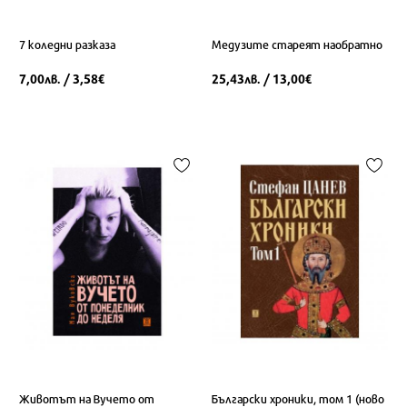
7 коледни разказа
Медузите стареят наобратно
7,00
/ 3,58
25,43
/ 13,00
лв.
€
лв.
€
Животът на Вучето от
Български хроники, том 1 (ново