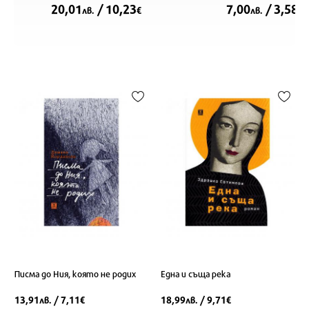
20,01
/ 10,23
7,00
/ 3,58
лв.
€
лв.
€
Писма до Ния, която не родих
Една и съща река
13,91
/ 7,11
18,99
/ 9,71
лв.
€
лв.
€