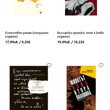
Естествен роман (специално
Български хроники, том 4 (ново
издание)
издание)
17,99
/ 9,20
19,99
/ 10,22
лв.
€
лв.
€