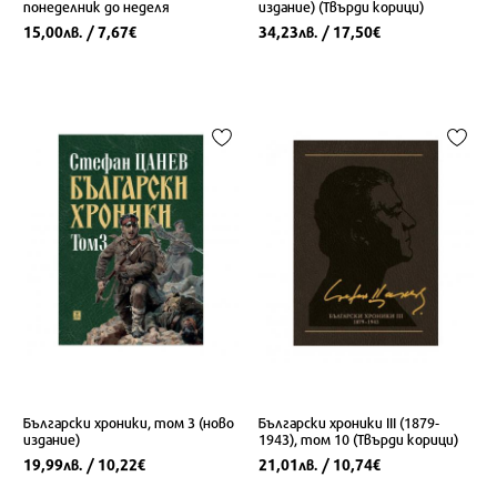
понеделник до неделя
издание) (Твърди корици)
15,00
/ 7,67
34,23
/ 17,50
лв.
€
лв.
€
Български хроники, том 3 (ново
Български хроники ІII (1879-
издание)
1943), том 10 (Твърди корици)
19,99
/ 10,22
21,01
/ 10,74
лв.
€
лв.
€