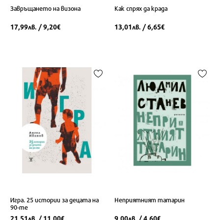
Завръщането на визона
Как спрях да крада
17,99
/ 9,20
13,01
/ 6,65
лв.
€
лв.
€
Игра. 25 истории за децата на
Неприятният татарин
90-те
21,51
/ 11,00
9,00
/ 4,60
лв.
€
лв.
€