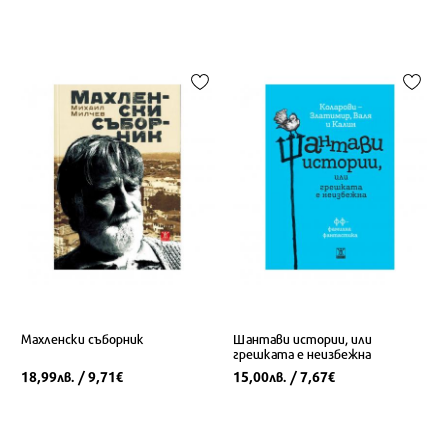
Махленски съборник
Шантави истории, или
грешката е неизбежна
18,99
/ 9,71
15,00
/ 7,67
лв.
€
лв.
€