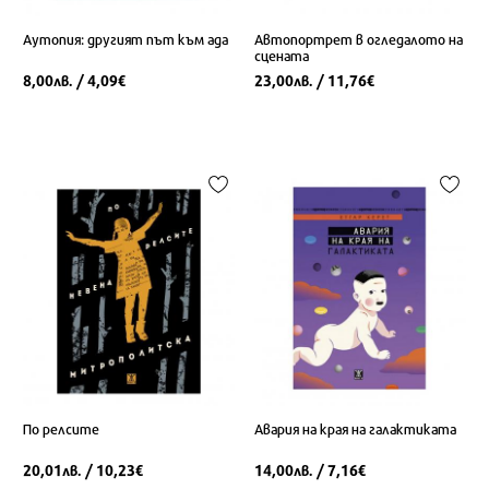
Аутопия: другият път към ада
Автопортрет в огледалото на
сцената
8,00
/ 4,09
23,00
/ 11,76
лв.
€
лв.
€
По релсите
Авария на края на галактиката
20,01
/ 10,23
14,00
/ 7,16
лв.
€
лв.
€