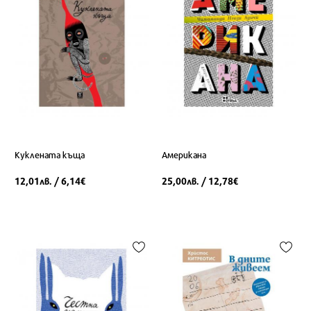
Куклената къща
Американа
12,01
/ 6,14
25,00
/ 12,78
лв.
€
лв.
€