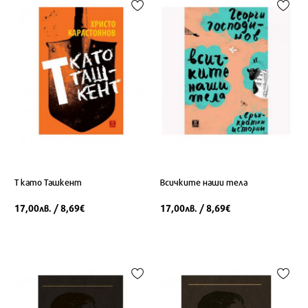
Т като Ташкент
Всичките наши тела
17,00
/ 8,69
17,00
/ 8,69
лв.
€
лв.
€