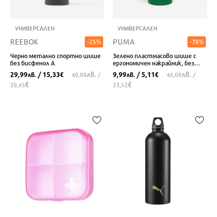
УНИВЕРСАЛЕН
УНИВЕРСАЛЕН
REEBOK
PUMA
-25%
-78%
Черно метално спортно шише
Зелено пластмасово шише с
без бисфенол А
ергономичен накрайник, без
бисфенол
лв.
лв.
29,99
/ 15,33
9,99
/ 5,11
лв.
€
лв.
€
40,00
/
46,00
/
€
€
20,45
23,52