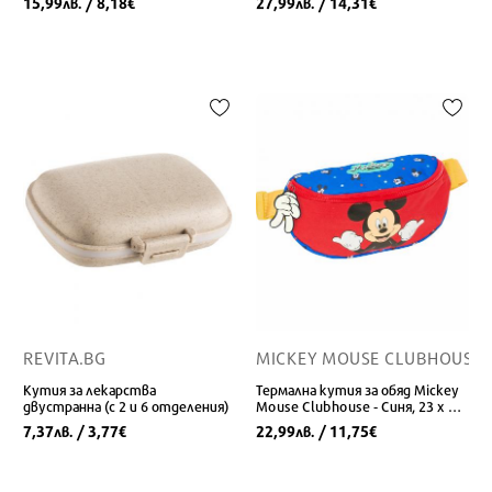
15,99
/ 8,18
27,99
/ 14,31
лв.
€
лв.
€
REVITA.BG
MICKEY MOUSE CLUBHOUSE
Кутия за лекарства
Термална кутия за обяд Mickey
двустранна (с 2 и 6 отделения)
Mouse Clubhouse - Синя, 23 x 14
x 9 см
7,37
/ 3,77
22,99
/ 11,75
лв.
€
лв.
€