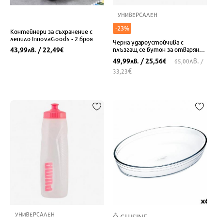
УНИВЕРСАЛЕН
-23%
Контейнери за съхранение с
лепило InnovaGoods - 2 броя
Черна удароустойчива с
43,99
/ 22,49
плъзгащ се бутон за отваряне
лв.
€
с една ръка
лв.
49,99
/ 25,56
лв.
€
65,00
/
€
33,23
УНИВЕРСАЛЕН
Ô CUISINE