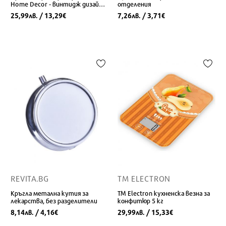
Home Decor - винтидж дизайн,
отделения
кафяво-черен метал и MDF, 25
25,99
/ 13,29
7,26
/ 3,71
лв.
€
лв.
€
x 18 x 6 см
REVITA.BG
TM ELECTRON
Кръгла метална кутия за
ТМ Electron кухненска везна за
лекарства, без разделители
конфитюр 5 кг
8,14
/ 4,16
29,99
/ 15,33
лв.
€
лв.
€