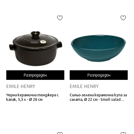
Разпродаден
Разпродаден
EMILE HENRY
EMILE HENRY
Черна керамична тенджера с
Синьо-зелена керамична купа за
капак, 5,3 л - Ø 28 см
салата, Ø 22 см - Small salad
bowl