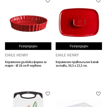
Разпродаден
Разпродаден
EMILE HENRY
EMILE HENRY
Керамична дълбока форма за
Керамичен правоъгълен капак
тарт - Ø 28 см в червено
за тави, 30,5 х 22,5 см.