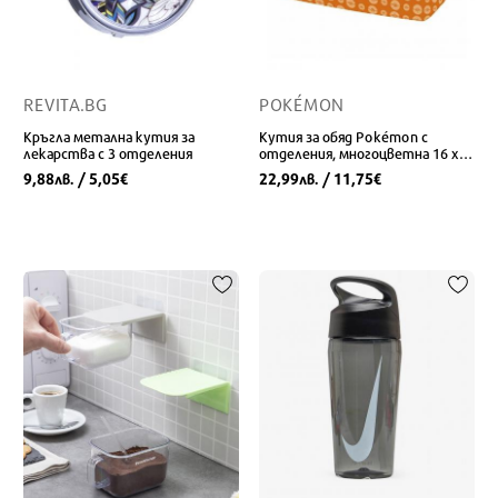
REVITA.BG
POKÉMON
Кръгла метална кутия за
Кутия за обяд Pokémon с
лекарства с 3 отделения
отделения, многоцветна 16 x 6
x 12,5 см
9,88
/ 5,05
22,99
/ 11,75
лв.
€
лв.
€