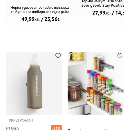
Термална кутия за обяд
Spongebob Stay Positive в 
Черна удароустойчива с плъзгащ
бяло (21.5 x 12 x 6.5 см)
се бутон за отваряне с една ръка
27,99
/ 14,31
лв.
49,99
/ 25,56
лв.
€
УНИВЕРСАЛЕН
PUMA
-51%