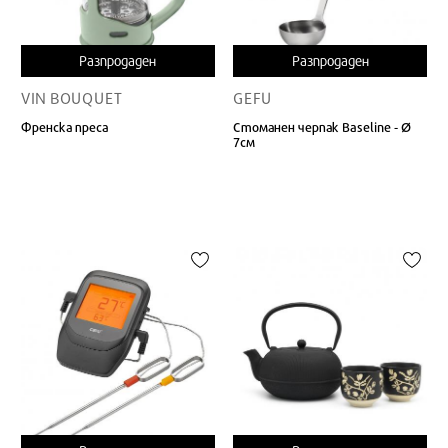
Разпродаден
Разпродаден
VIN BOUQUET
GEFU
Френска преса
Стоманен черпак Baseline - Ø
7см