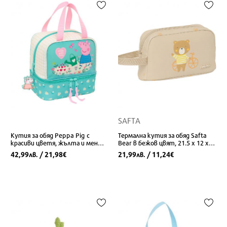
SAFTA
Кутия за обяд Peppa Pig с
Термална кутия за обяд Safta
красиви цветя, жълта и мента,
Bear в бежов цвят, 21.5 x 12 x
20 x 20 x 15 см
6.5 см
42,99
/ 21,98
21,99
/ 11,24
лв.
€
лв.
€