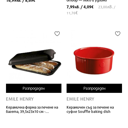
16,99
/ 8,69
лв.
€
лв.
7,99
/ 4,09
лв.
€
23,00
/
€
11,76
Разпродаден
Разпродаден
EMILE HENRY
EMILE HENRY
Керамична форма за печене на
Керамичен съд за печене на
багета, 39,5х23х10 см -
суфле Souffle baking dish
Baguette baker