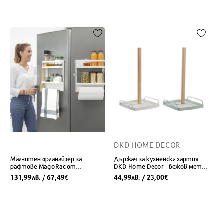
DKD HOME DECOR
Магнитен органайзер за
Държач за кухненска хартия
рафтове MagoRac от
DKD Home Decor - бежов метал
InnovaGoods
с ментово дърво, 2 броя
131,99
/ 67,49
44,99
/ 23,00
лв.
€
лв.
€