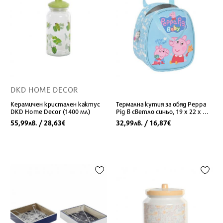
DKD HOME DECOR
Керамичен кристален кактус
Термална кутия за обяд Peppa
DKD Home Decor (1400 мл)
Pig в светло синьо, 19 x 22 x 14
см
55,99
/ 28,63
32,99
/ 16,87
лв.
€
лв.
€