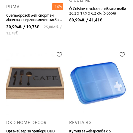
PUMA
-16%
Ô Cuisine стъклена овална тава
26,2 x 17,9 x 6,2 см (6 броя)
Светлорозов лек спортен
аксесоар с ергономичен захват
80,99
/ 41,41
лв.
€
и уплътнено капаче
лв.
20,99
/ 10,73
лв.
€
25,00
/
€
12,78
DKD HOME DECOR
REVITA.BG
Органайзер за прибори DKD
Кутия за лекарства с 6