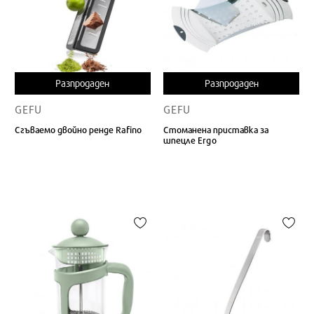
Разпродаден
Разпродаден
GEFU
GEFU
Сгъваемо двойно ренде Rafino
Стоманена приставка за
шпецле Ergo