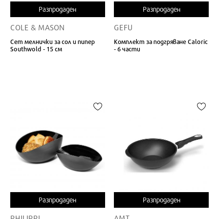
Разпродаден
Разпродаден
COLE & MASON
GEFU
Сет мелнички за сол и пипер
Комплект за подгряване Caloric
Southwold - 15 см
- 6 части
Разпродаден
Разпродаден
PHILIPPI
AMT