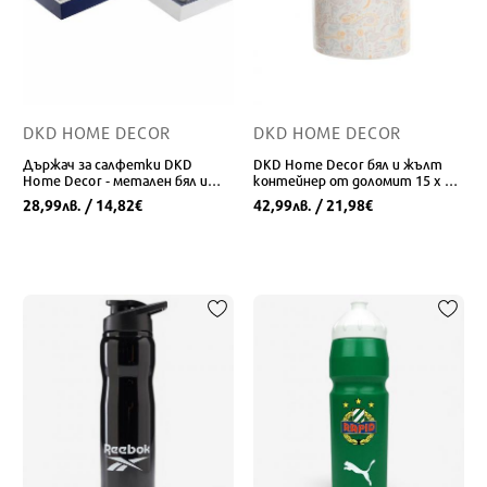
DKD HOME DECOR
DKD HOME DECOR
Държач за салфетки DKD
DKD Home Decor бял и жълт
Home Decor - метален бял и
контейнер от доломит 15 x 15
тъмносин, 2 броя
x 21 см в стил Шаби Шик
28,99
/ 14,82
42,99
/ 21,98
лв.
€
лв.
€