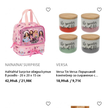
NA!NA!NA! SURPRISE
VERSA
На!На!На! Surprise обядна кутия
Versa Tin Versa: Порцеланов
в розово - 20 x 20 x 15 см
контейнер за съхранение с
дървена капачка (10 x 8,2 x 10
42,99
/ 21,98
18,99
/ 9,71
лв.
€
лв.
€
см)