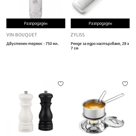
Разпродаден
Разпродаден
VIN BOUQUET
ZYLISS
Двустенен термос - 750 мл.
Ренде за едро настъргване, 28 х
7 см