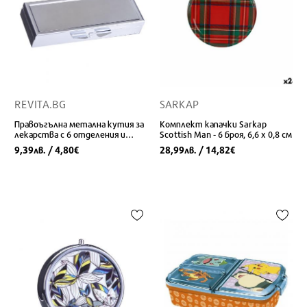
REVITA.BG
SARKAP
Правоъгълна метална кутия за
Комплект капачки Sarkap
лекарства с 6 отделения и
Scottish Man - 6 броя, 6,6 x 0,8 см
огледало
9,39
/ 4,80
28,99
/ 14,82
лв.
€
лв.
€