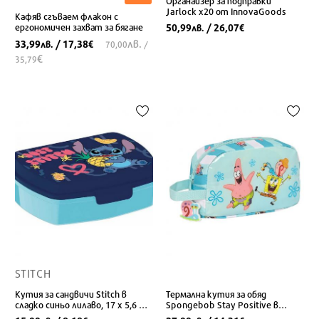
Органайзер за подправки
Jarlock x20 от InnovaGoods
Кафяв сгъваем флакон с
ергономичен захват за бягане
50,99
/ 26,07
лв.
€
лв.
33,99
/ 17,38
лв.
€
70,00
/
€
35,79
STITCH
Кутия за сандвичи Stitch в
Термална кутия за обяд
сладко синьо лилаво, 17 x 5,6 x
Spongebob Stay Positive в
13,3 см
синьо и бяло (21.5 x 12 x 6.5 см)