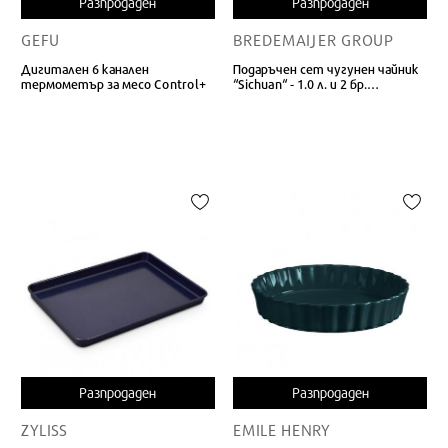
Разпродаден
Разпродаден
GEFU
BREDEMAIJER GROUP
Дигитален 6 канален
Подаръчен сет чугунен чайник
термометър за месо Control+
“Sichuan“ - 1.0 л. и 2 бр.
порцеланови чаши за чай
Разпродаден
Разпродаден
ZYLISS
EMILE HENRY