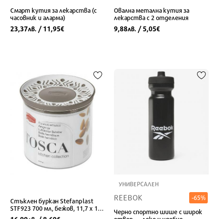
Смарт кутия за лекарства (с
Овална метална кутия за
часовник и аларма)
лекарства с 2 отделения
23,37
/ 11,95
9,88
/ 5,05
лв.
€
лв.
€
УНИВЕРСАЛЕН
REEBOK
-65%
Стъклен буркан Stefanplast
STF923 700 мл, бежов, 11,7 x 11
Черно спортно шише с широк
x 11,7 см
отвор — леко и удобно