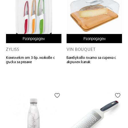
Разпродаден
Разпродаден
ZYLISS
VIN BOUQUET
Комплект от 3 бр. ножове с
Бамбуковo плато за сирена с
дъска за рязане
акрилен капак