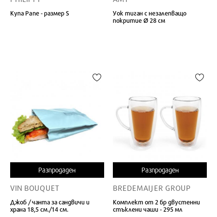
Купа Pane - размер S
Уок тиган с незалепващо
покритие Ø 28 см
Разпродаден
Разпродаден
VIN BOUQUET
BREDEMAIJER GROUP
Джоб / чанта за сандвичи и
Комплект от 2 бр двустенни
храна 18,5 см./14 см.
стъклени чаши - 295 мл