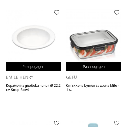
Разпродаден
Разпродаден
EMILE HENRY
GEFU
Керамична дълбока чиния Ø 22,2
Стъклена кутия за храна Milo -
см Soup Bowl
1 л.