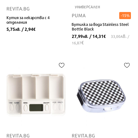
УНИВЕРСАЛЕН
REVITA.BG
PUMA
-15%
Кутия за лекарства с 4
отделения
Бутилка за вода Stainless Steel
5,75
/ 2,94
Bottle Black
лв.
€
лв.
27,99
/ 14,31
лв.
€
33,00
/
€
16,87
REVITA.BG
REVITA.BG