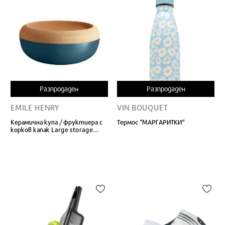
Разпродаден
Разпродаден
EMILE HENRY
VIN BOUQUET
Керамична купа / фруктиера с
Термос “МАРГАРИТКИ“
корков капак Large storage
bowl