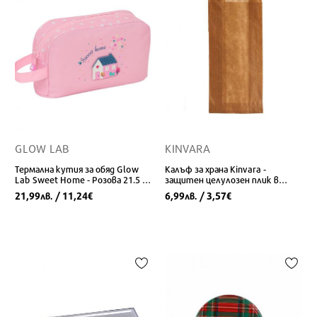
GLOW LAB
KINVARA
Термална кутия за обяд Glow
Калъф за храна Kinvara -
Lab Sweet Home - Розова 21.5 x
защитен целулозен плик в
12 x 6.5 см
кафяво
21,99
/ 11,24
6,99
/ 3,57
лв.
€
лв.
€