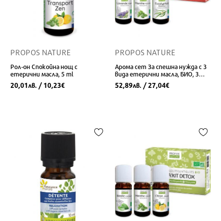
PROPOS NATURE
PROPOS NATURE
Рол-он Спокойна нощ с
Арома сет За спешна нужда с 3
етерични масла, 5 ml
вида етерични масла, БИО, 3
флакона
20,01
/ 10,23
52,89
/ 27,04
лв.
€
лв.
€