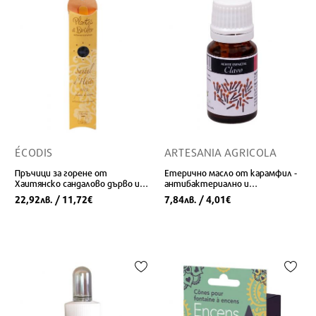
ÉCODIS
ARTESANIA AGRICOLA
Пръчици за горене от
Етерично масло от карамфил -
Хаитянско сандалово дърво и
антибактериално и
дървесни аромати
противогъбично действие, 10
22,92
/ 11,72
7,84
/ 4,01
лв.
€
лв.
€
ml