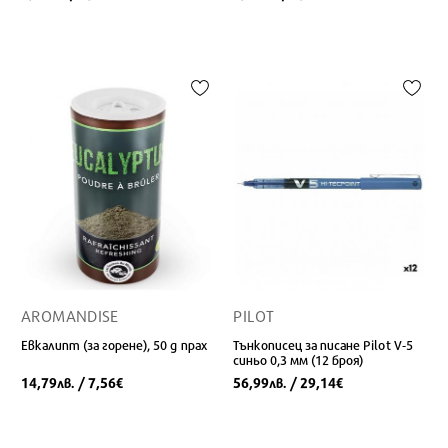
AROMANDISE
PILOT
Евкалипт (за горене), 50 g прах
Тънкописец за писане Pilot V-5
синьо 0,3 мм (12 броя)
14,79
/ 7,56
56,99
/ 29,14
лв.
€
лв.
€