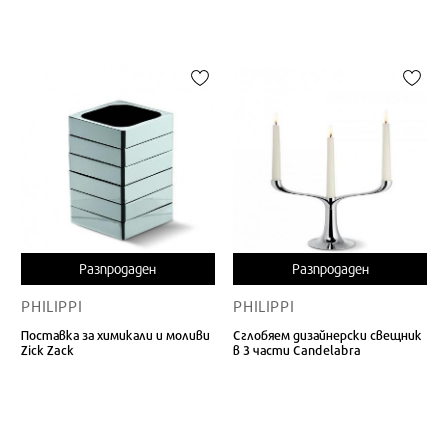
Разпродаден
Разпродаден
PHILIPPI
PHILIPPI
Поставка за химикали и моливи
Сглобяем дизайнерски свещник
Zick Zack
в 3 части Candelabra