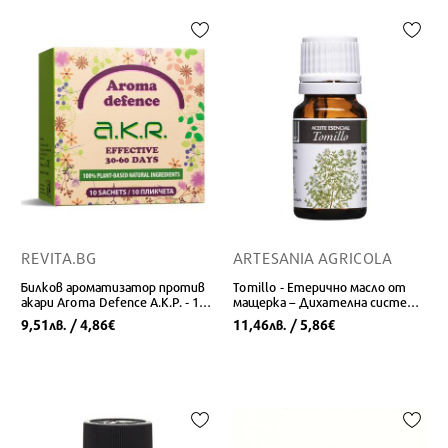
REVITA.BG
ARTESANIA AGRICOLA
Билков ароматизатор против
Tomillo - Етерично масло от
акари Aroma Defence А.К.Р. - 10
мащерка – Дихaтелна система,
броя филтърни торбички с
10 ml
9,51
/ 4,86
11,46
/ 5,86
лв.
€
лв.
€
есенциални масла