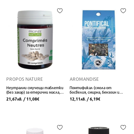
PROPOS NATURE
AROMANDISE
Неутрални смучещи таблетки
Понтификал (смола от
(без захар) за етерични масла,
босвелия, смирна, бензоин и
60 бр.
стиракс), 25 g
21,67
/ 11,08
12,11
/ 6,19
лв.
€
лв.
€