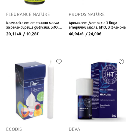
FLEURANCE NATURE
PROPOS NATURE
Комплекс от етерични масла
Арома сет Детокс с 3 вида
за релаксираща дифузия, БИО,
етерични масла, БИО, 3 флакона
10 ml
20,11
/ 10,28
46,94
/ 24,00
лв.
€
лв.
€
ÉCODIS
DEVA