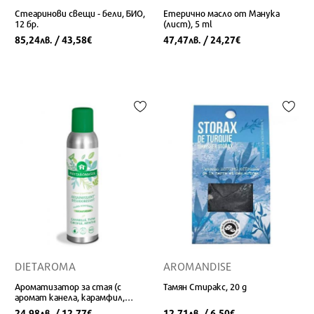
Стеаринови свещи - бели, БИО,
Етерично масло от Манука
12 бр.
(лист), 5 ml
85,24
/ 43,58
47,47
/ 24,27
лв.
€
лв.
€
DIETAROMA
AROMANDISE
Ароматизатор за стая (с
Тамян Стиракс, 20 g
аромат канела, карамфил,
мащерка, мента), 250 ml
24,98
/ 12,77
12,71
/ 6,50
лв.
€
лв.
€