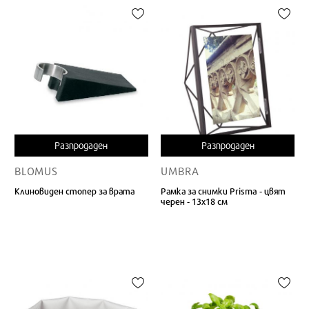
Разпродаден
Разпродаден
BLOMUS
UMBRA
Клиновиден стопер за врата
Рамка за снимки Prisma - цвят
черен - 13х18 см