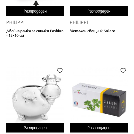
Разпродаден
Разпродаден
PHILIPPI
PHILIPPI
Двойна рамка за снимки Fashion
Метален свещник Solero
- 15х10 см
Разпродаден
Разпродаден