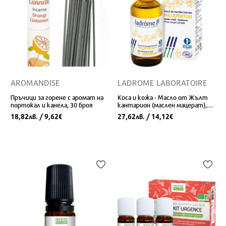
AROMANDISE
LADROME LABORATOIRE
Пръчици за горене с аромат на
Коса и кожа - Масло от Жълт
портокал и канела, 30 броя
кантарион (маслен мацерат),
БИО, 100 ml
18,82
/ 9,62
27,62
/ 14,12
лв.
€
лв.
€