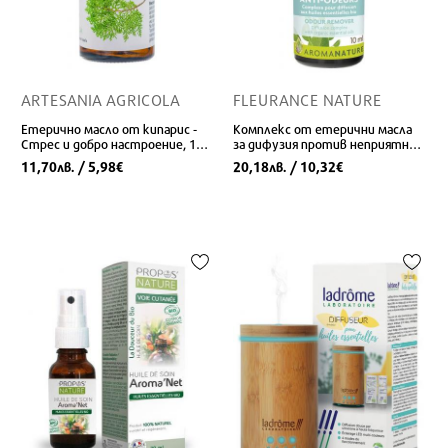
ARTESANIA AGRICOLA
FLEURANCE NATURE
Етерично масло от кипарис -
Комплекс от eтерични масла
Стрес и добро настроение, 10
за дифузия против неприятни
ml
миризми, 10 ml
11,70
/ 5,98
20,18
/ 10,32
лв.
€
лв.
€