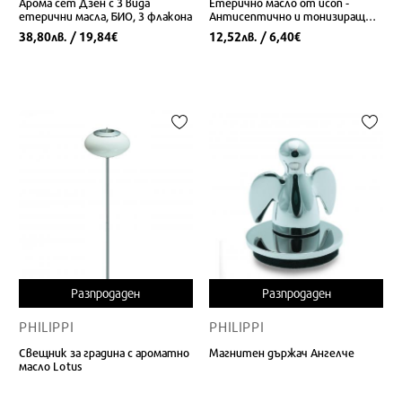
Арома сет Дзен с 3 вида
Етерично масло от исоп -
етерични масла, БИО, 3 флакона
Антисептично и тонизиращо
действие, 10 ml
38,80
/ 19,84
12,52
/ 6,40
лв.
€
лв.
€
Разпродаден
Разпродаден
PHILIPPI
PHILIPPI
Свещник за градина с ароматно
Магнитен държач Ангелче
масло Lotus