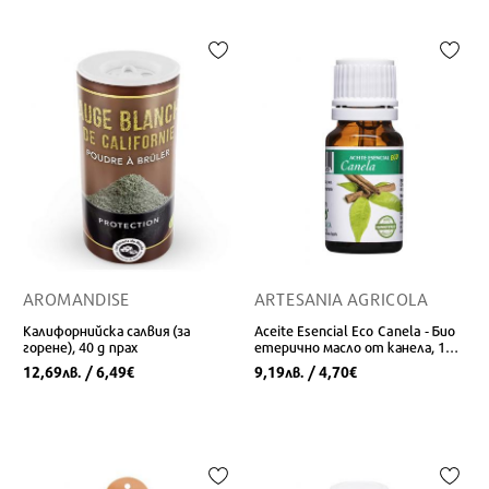
AROMANDISE
ARTESANIA AGRICOLA
Калифорнийска салвия (за
Aceite Esencial Eco Canela - Био
горене), 40 g прах
етерично масло от канела, 10
ml
12,69
/ 6,49
9,19
/ 4,70
лв.
€
лв.
€