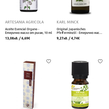
ARTESANIA AGRICOLA
KARL MINCK
Aceite Esencial Organo -
Original Japanisches
Етерично масло от риган, 10 ml
Pfefferminzöl - Етерично масло
от японска мента, 10 ml
13,08
/ 6,69
9,27
/ 4,74
лв.
€
лв.
€