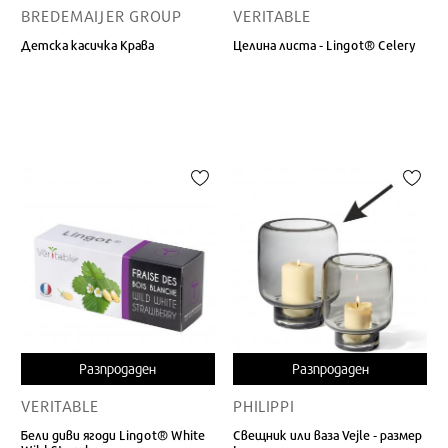
BREDEMAIJER GROUP
VERITABLE
Детска касичка Крава
Целина листа - Lingot® Celery
Разпродаден
Разпродаден
VERITABLE
PHILIPPI
Бели диви ягоди Lingot® White
Свещник или ваза Vejle - размер