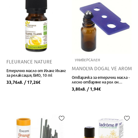
УНИВЕРСАЛЕН
FLEURANCE NATURE
MANOLYA DOGAL VE AROMAT
Етерично масло от Иланг Иланг
за релаксация, БИО, 10 ml
Отварачка за етерични масла -
33,76
/ 17,26
лесно отваряне на рол он
лв.
€
капачки и капкомери от
3,80
/ 1,94
лв.
€
Manolya Dogal Ve Aromatik