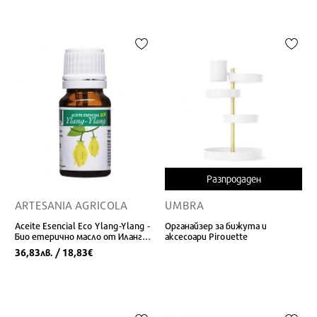
Разпродаден
ARTESANIA AGRICOLA
UMBRA
Aceite Esencial Eco Ylang-Ylang -
Органайзер за бижута и
Био етерично масло от Иланг-
аксесоари Pirouette
Иланг - 10 мл.
36,83
/ 18,83
лв.
€