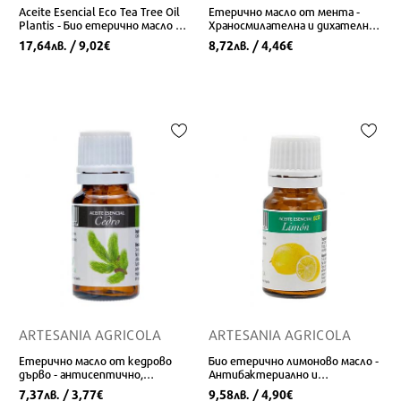
Aceite Esencial Eco Tea Tree Oil
Етерично масло от мента -
Plantis - Био етерично масло от
Храносмилателна и дихателна
чаено дърво, 10 ml
система, 10 ml
17,64
/ 9,02
8,72
/ 4,46
лв.
€
лв.
€
ARTESANIA AGRICOLA
ARTESANIA AGRICOLA
Етерично масло от кедрово
Био етерично лимоново масло -
дърво - антисептично,
Антибактериално и
противовъзпалително
противогъбично действие, 10
7,37
/ 3,77
9,58
/ 4,90
лв.
€
лв.
€
действие, 10 ml
ml