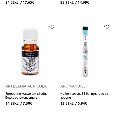
34,52
/ 17,65
28,73
/ 14,69
лв.
€
лв.
€
ARTESANIA AGRICOLA
AROMANDISE
Етерично масло от хвойна -
Нежен сезон, 35 бр. пръчици за
Болкоуспокояващи и
горене
детоксикиращи свойства, 10
14,28
/ 7,30
13,57
/ 6,94
лв.
€
лв.
€
ml