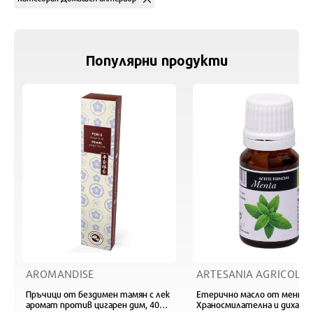
Популярни продукти
AROMANDISE
ARTESANIA AGRICOLA
Пръчици от бездимен тамян с лек
Етерично масло от мента 
аромат против цигарен дим, 40
Храносмилателна и дихате