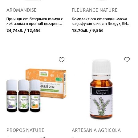
AROMANDISE
FLEURANCE NATURE
Пръчици от бездимен тамян с
Комплекс от етерични масла
лек аромат против цигарен
за дифузия за чист въздух, БИО,
дим, 40 броя
10 ml
24,74
/ 12,65
18,70
/ 9,56
лв.
€
лв.
€
PROPOS NATURE
ARTESANIA AGRICOLA