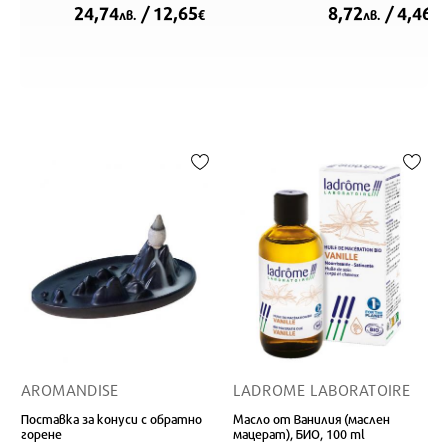
броя
система, 10 ml
24,74
/ 12,65
8,72
/ 4,46
лв.
€
лв.
€
AROMANDISE
LADROME LABORATOIRE
Поставка за конуси с обратно
Масло от Ванилия (маслен
горене
мацерат), БИО, 100 ml