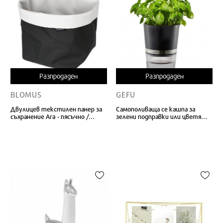
Разпродаден
Разпродаден
BLOMUS
GEFU
Двулицев текстилен панер за
Самополиваща се кашпа за
съхранение Ara - пясъчно /
зелени подправки или цветя
антрацит
Botanico