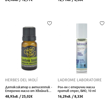
HERBES DEL MOLÍ
LADROME LABORATOIRE
Детоксикатор и антисептик -
Рол-он с етерични масла
Етерично масло от Хвойна Био,
против стрес, БИО, 10 ml
10 ml
48,93
/ 25,02
16,29
/ 8,33
лв.
€
лв.
€