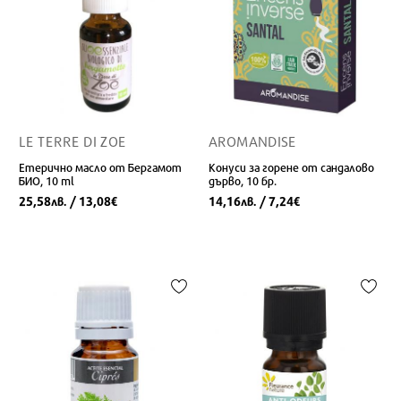
LE TERRE DI ZOE
AROMANDISE
Етерично масло от Бергамот
Конуси за горене от сандалово
БИО, 10 ml
дърво, 10 бр.
25,58
/ 13,08
14,16
/ 7,24
лв.
€
лв.
€