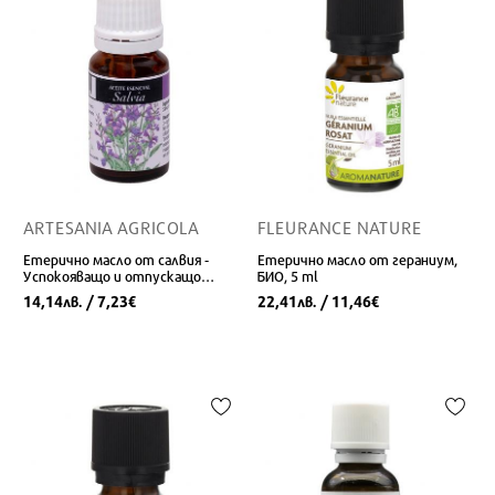
ARTESANIA AGRICOLA
FLEURANCE NATURE
Етерично масло от салвия -
Eтерично масло от гераниум,
Успокояващо и отпускащо
БИО, 5 ml
действие, 10 ml
14,14
/ 7,23
22,41
/ 11,46
лв.
€
лв.
€