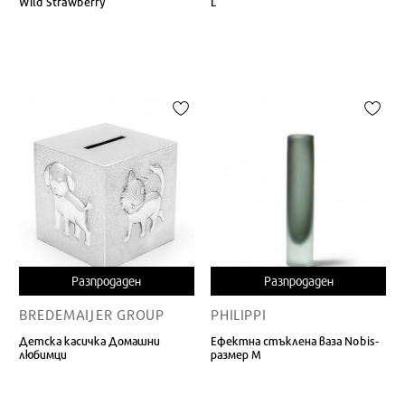
Wild Strawberry
L
Разпродаден
Разпродаден
BREDEMAIJER GROUP
PHILIPPI
Детска касичка Домашни
Ефектна стъклена ваза Nobis-
любимци
размер M