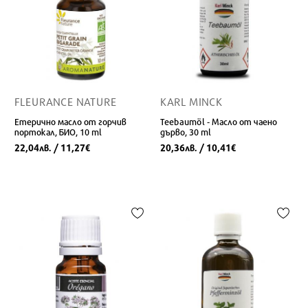
FLEURANCE NATURE
KARL MINCK
Eтерично масло от горчив
Teebaumöl - Масло от чаено
портокал, БИО, 10 ml
дърво, 30 ml
22,04
/ 11,27
20,36
/ 10,41
лв.
€
лв.
€