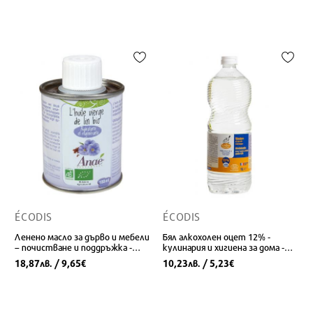
ÉCODIS
ÉCODIS
Ленено масло за дърво и мебели
Бял алкохолен оцет 12% -
– почистване и поддръжка -
кулинария и хигиена за дома -
Био, 100 ml
Био, 1 L
18,87
/ 9,65
10,23
/ 5,23
лв.
€
лв.
€