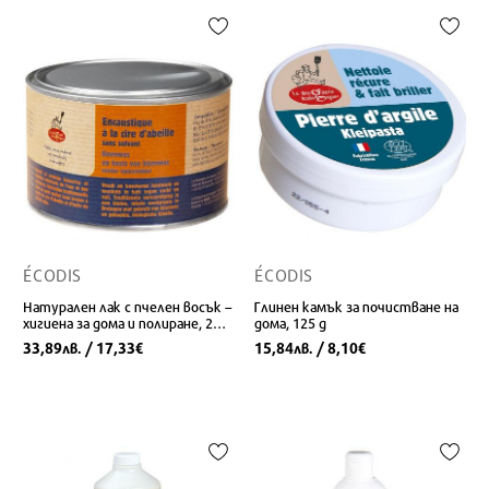
ÉCODIS
ÉCODIS
Натурален лак с пчелен восък –
Глинен камък за почистване на
хигиена за дома и полиране, 240
дома, 125 g
g
33,89
/ 17,33
15,84
/ 8,10
лв.
€
лв.
€