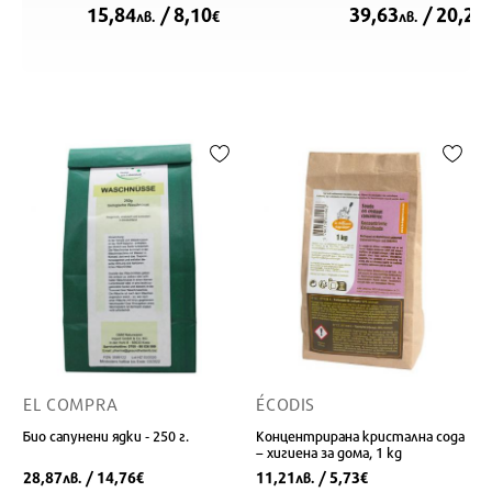
15,84
/ 8,10
39,63
/ 20,26
лв.
€
лв.
EL COMPRA
ÉCODIS
Био сапунени ядки - 250 г.
Концентрирана кристална сода
– хигиена за дома, 1 kg
28,87
/ 14,76
11,21
/ 5,73
лв.
€
лв.
€