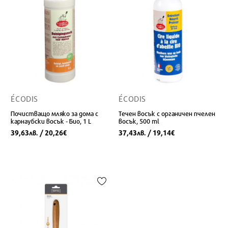
ÉCODIS
ÉCODIS
Почистващо мляко за дома с
Течен восък с органичен пчелен
карнаубски восък - Био, 1 L
восък, 500 ml
39,63
/ 20,26
37,43
/ 19,14
лв.
€
лв.
€