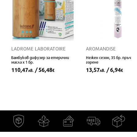
LADROME LABORATOIRE
AROMANDISE
Бамбуков дифузер за етерични
Нежен сезон, 35 бр. пръчици
масла х 1 бр.
горене
110,47
/ 56,48
13,57
/ 6,94
лв.
€
лв.
€