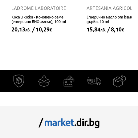
LADROME LABORATOIRE
ARTESANIA AGRICOLA
Коса и кожа - Конопено семе
Етерично масло от камфо
(етерично БИО масло), 100 ml
дърво, 10 ml
20,13
/ 10,29
15,84
/ 8,10
лв.
€
лв.
€