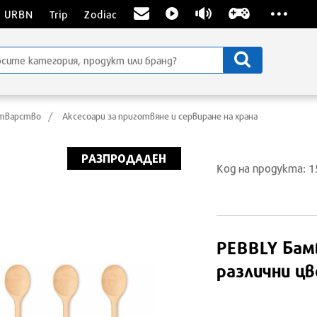
...
URBN
Trip
Zodiac
тварство
Аксесоари за приготвяне и сервиране на храна
РАЗПРОДАДЕН
Код на продукта: 
PEBBLY
Бамб
различни ц