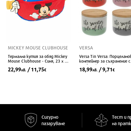
MICKEY MOUSE CLUBHOUSE
VERSA
Термална кутия за обяд Mickey
Versa Tin Versa: Порцелано
Mouse Clubhouse - Синя, 23 x 14
контейнер за съхранение с
x 9 см
дървена капачка (10 x 8,2 x
22,99
/ 11,75
18,99
/ 9,71
лв.
€
лв.
€
см)
Сигурно
Тест и п
пазаруване
на прат