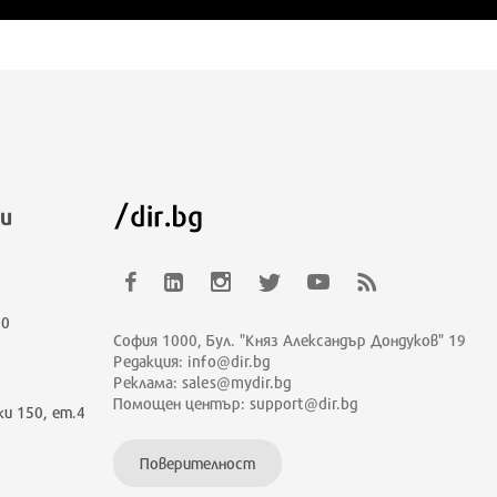
и
00
София 1000, Бул. "Княз Александър Дондуков" 19
Редакция: info@dir.bg
Реклама: sales@mydir.bg
Помощен център: support@dir.bg
ки 150, ет.4
Поверителност