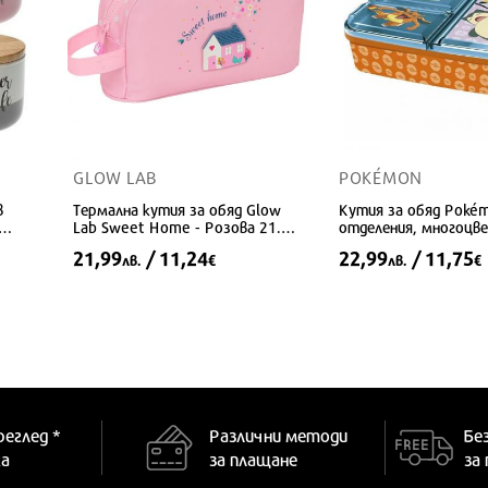
GLOW LAB
POKÉMON
в
Термална кутия за обяд Glow
Кутия за обяд Poké
Lab Sweet Home - Розова 21.5 x
отделения, многоцве
 10
12 x 6.5 см
x 12,5 см
21,99
/ 11,24
22,99
/ 11,75
лв.
€
лв.
€
реглед *
Различни методи
Бе
ка
за плащане
за