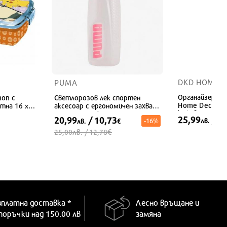
DKD HOME 
PUMA
Органайзер за
mon с
Светлорозов лек спортен
Home Decor - 
тна 16 x 6
аксесоар с ергономичен захват
кафяво-черен 
и уплътнено капаче
25,99
/ 1
20,99
/ 10,73
-16%
лв.
лв.
€
x 18 x 6 см
лв.
€
25,00
/ 12,78
УНИВЕРСАЛЕН
зплатна доставка *
Лесно връщане и
 поръчки над 150.00 лв
замяна