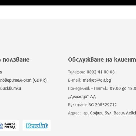
а ползване
Обслужване на клиент
я
Телефон:
0892 41 00 08
 поверителност (GDPR)
E-mail:
market@dir.bg
 бисквитки
Понеделник - Петък:
09:00 до 18:
„Делмодо” АД
Булстат:
BG 208529712
Адрес:
гр. София, бул. Васил Левс