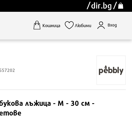
Вход
Кошница
Любими
1557202
укова лъжица - M - 30 см -
ветове