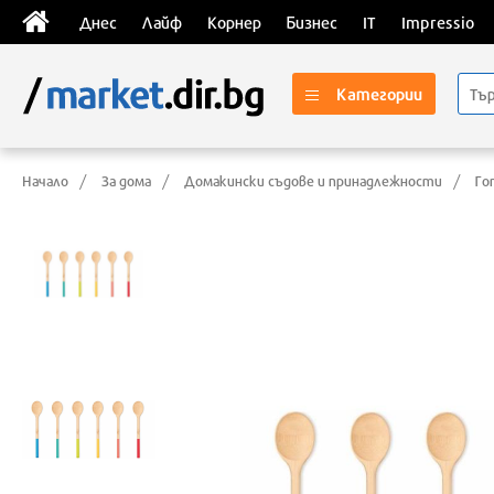
Днес
Лайф
Корнер
Бизнес
IT
Impressio
Категории
Начало
За дома
Домакински съдове и принадлежности
Го