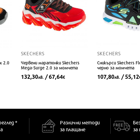
SKECHERS
SKECHERS
x 2.0
Червени маратонки Skechers
Сникърси Skechers Fl
Mega-Surge 2.0 за момчета
черно за момчета
132,30
/ 67,64
107,80
/ 55,12
лв.
€
лв.
21
и
Предлага се в много размери
реглед *
Различни методи
Бе
ка
за плащане
за