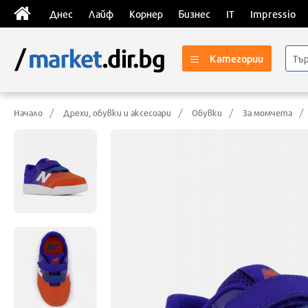
Днес
Лайф
Корнер
Бизнес
IT
Impressio
Категории
Начало
Дрехи, обувки и аксесоари
Обувки
За момчета