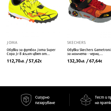
JOMA
SKECHERS
Обувки за футбол Joma Super
Обувки Skechers Gametroni
Copa Jr в жълт цвят от
за момчета - черни,
синтетична кожа
синтетични
112,70
/ 57,62
132,30
/ 67,64
лв.
€
лв.
€
24
28
29
Предлага се в много размер
Сигурно
Тест и п
пазаруване
на прат