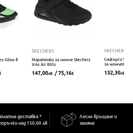
SKECHERS
SKECHERS
Сникърси Skec
ex-Glow в
Маратонки за момче Skechers
за момчета в
Uno Air Blitz
от плат
132,30
/ 
147,00
/ 75,16
лв.
€
лв.
€
Предлага се 
Предлага се в много размери
зплатна доставка *
Лесно връщане и
 поръчки над 150.00 лв
замяна