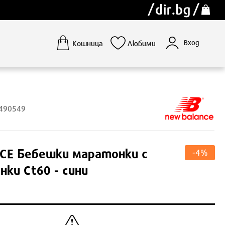
Вход
Кошница
Любими
1490549
CE
Бебешки маратонки с
-4%
нки Ct60 - сини