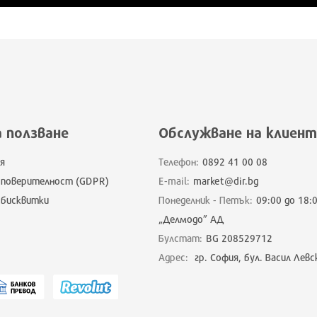
а ползване
Обслужване на клиент
я
Телефон:
0892 41 00 08
 поверителност (GDPR)
E-mail:
market@dir.bg
 бисквитки
Понеделник - Петък:
09:00 до 18:
„Делмодо” АД
Булстат:
BG 208529712
Адрес:
гр. София, бул. Васил Левс