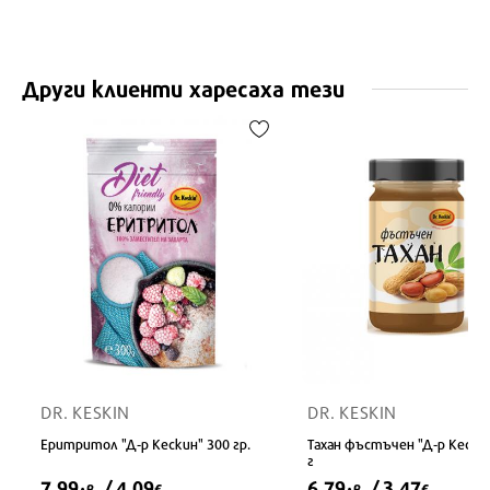
Други клиенти харесаха тези
DR. KESKIN
DR. KESKIN
Еритритол "Д-р Кескин" 300 гр.
Тахан фъстъчен "Д-р Кескин
г
7,99
/ 4,09
6,79
/ 3,47
лв.
€
лв.
€