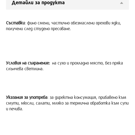
Детайли за продукта
Съставки
: фино смени, частично обезмаслени орехови ядки,
получени след студено пресоване.
Условия на съхранение:
на сухо и прохладно място, без пряка
слънчева светлина.
Указания за употреба
: за директна консумация, прибавено към
смути, мюсли, салати, мляко за термична обработка към супи
и печива.