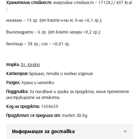
Хранителна стойност:
енергийна стойност – 1712KJ/ 407 kcal
;
мазнини – 13 гр. (от които н-ни м. к-ни <0,1 гр.);
въглехидрати – 6 гр. (от които захари <0,2 гр.);
белтъци – 38 гр.; сол – <0,01 гр.
Марка:
Dr. Keskin
Категория:
Брашно, печива и хлебни изделия
Раздел:
Храни и напитки
Поддръжка:
За ползване и грижа за продукта, моля прочетете
инструкциите на етикета.
Код на продукта:
1458659
Продуктът се предлага от:
market.dir.bg
Информация за доставка