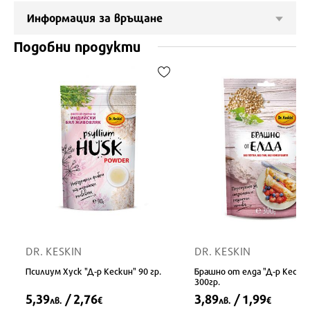
Информация за връщане
Подобни продукти
DR. KESKIN
DR. KESKIN
Псилиум Хуск "Д-р Кескин" 90 гр.
Брашно от елда "Д-р Кески
300гр.
5,39
/ 2,76
3,89
/ 1,99
лв.
€
лв.
€