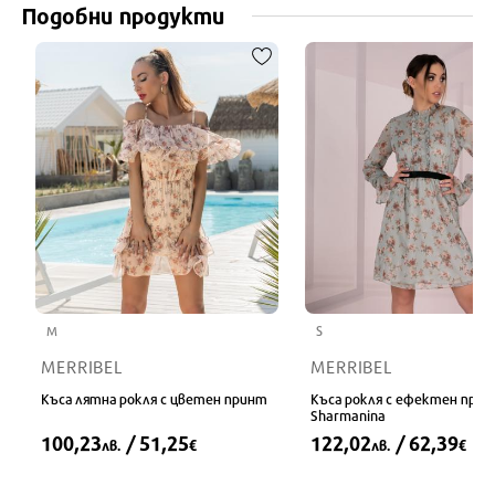
Подобни продукти
M
S
MERRIBEL
MERRIBEL
Къса лятна рокля с цветен принт
Къса рокля с ефектен при
Sharmanina
100,23
/ 51,25
122,02
/ 62,39
лв.
€
лв.
€