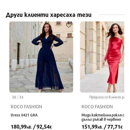
Други клиенти харесаха тези
36
34
Предлага се в много разм
ROCO FASHION
ROCO FASHION
Dress 0421 GRA
Миди коктейлна рокля с ед
дълъг ръкав в червено
180,99
/ 92,54
151,99
/ 77,71
лв.
€
лв.
€