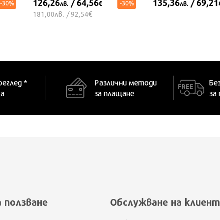
126,26
/ 64,56
135,36
/ 69,21
-30%
-30%
лв.
€
лв.
лв.
€
181,00
/ 92,54
XS/S
XL/2XL
XL/2XL
реглед *
Различни методи
Бе
ка
за плащане
за
а ползване
Обслужване на клиент