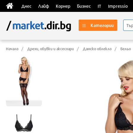
Днес
Лайф
Корнер
Бизнес
IT
Impressio
Категории
Начало
Дрехи, обувки и аксесоари
Дамско облекло
Бельо