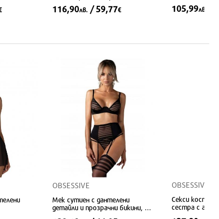
презрамки и прашки
105,99
/ 
116,90
/ 59,77
лв.
€
лв.
€
XS/S
M/L
XL/
M/L
XL/2XL
OBSESSIVE
OBSESSIVE
Секси костюм 
телени
Мек сутиен с дантелени
сестра с аксе
детайли и прозрачни бикини, 3
части