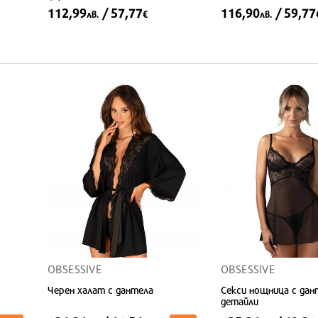
бикини
112,99
/ 57,77
116,90
/ 59,77
лв.
€
лв.
S/M
L/XL
XL/2XL
OBSESSIVE
OBSESSIVE
Черен халат с дантела
Секси нощница с дан
детайли