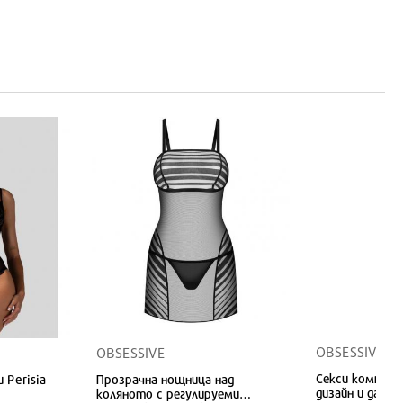
OBSESSIVE
OBSESSIVE
Секси комплек
 Perisia
Прозрачна нощница над
дизайн и данте
коляното с регулируеми