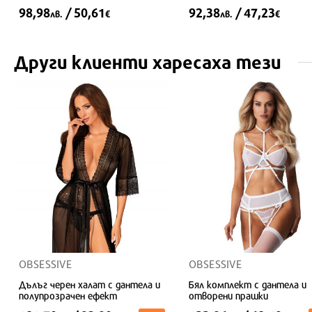
98,98
/ 50,61
92,38
/ 47,23
лв.
€
лв.
€
Други клиенти харесаха тези
S/M/L
S/M/L
OBSESSIVE
OBSESSIVE
Дълъг черен халат с дантела и
Бял комплект с дантела и
полупрозрачен ефект
отворени прашки