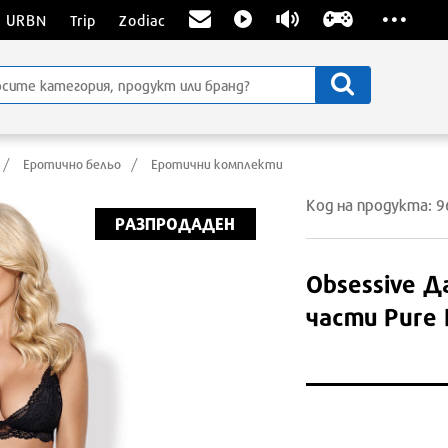
...
URBN
Trip
Zodiac
Еротично бельо
Еротични комплекти
Код на продукта: 
РАЗПРОДАДЕН
Obsessive
Да
части Pure 