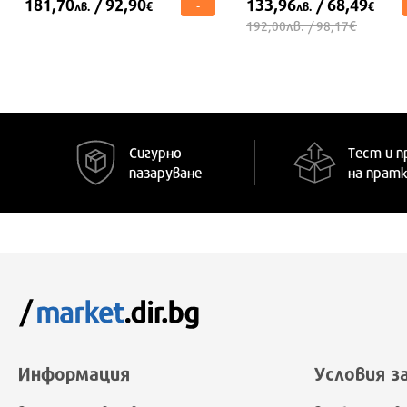
181,70
/ 92,90
133,96
/ 68,49
-
лв.
€
лв.
€
лв.
€
192,00
/ 98,17
-16%
XS/S
M/L
XL/2XL
S/M
L/XL
2XL/3XL
Сигурно
Тест и п
пазаруване
на прат
Информация
Условия з