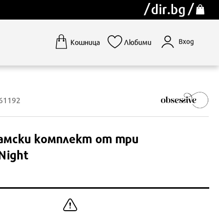
Вход
Кошница
Любими
961192
мски комплект от три
Night