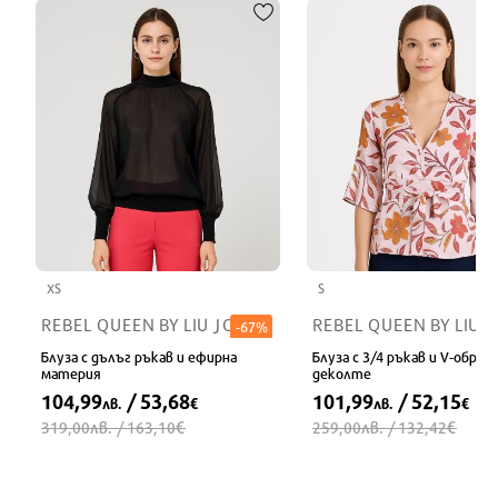
XS
S
REBEL QUEEN BY LIU JO
REBEL QUEEN BY LIU J
-67%
Блуза с дълъг ръкав и ефирна
Блуза с 3/4 ръкав и V-образ
материя
деколте
104,99
/ 53,68
101,99
/ 52,15
лв.
€
лв.
€
лв.
€
лв.
€
319,00
/ 163,10
259,00
/ 132,42