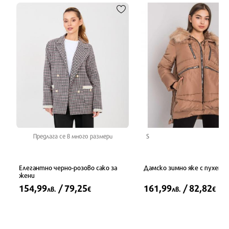
Предлага се в много размери
S
Елегантно черно-розово сако за
Дамско зимно яке с пухена 
жени
154,99
/ 79,25
161,99
/ 82,82
лв.
€
лв.
€