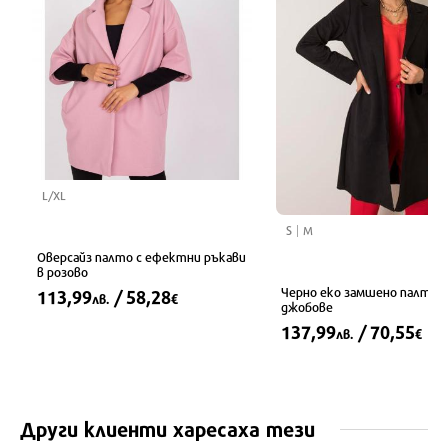
L/XL
S
M
Оверсайз палто с ефектни ръкави
в розово
Черно еко замшено палто с
113,99
/ 58,28
лв.
€
джобове
137,99
/ 70,55
лв.
€
Други клиенти харесаха тези