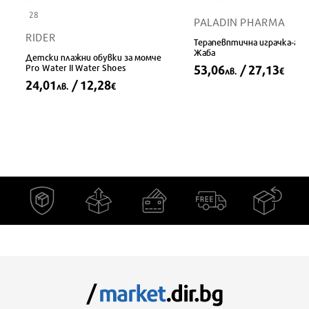
28
PALADIN PHARMA
RIDER
Терапевптична играчка-гре
Жаба
Детски плажни обувки за момче
Pro Water II Water Shoes
53,06
/ 27,13
лв.
€
24,01
/ 12,28
лв.
€