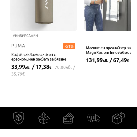
УНИВЕРСАЛЕН
PUMA
-51%
Магнитен органайзер за р
MagoRac от InnovaGoods
Кафяв сгъваем флакон с
ергономичен захват за бягане
131,99
/ 67,49
лв.
€
33,99
/ 17,38
лв.
70,00
/
лв.
€
€
35,79