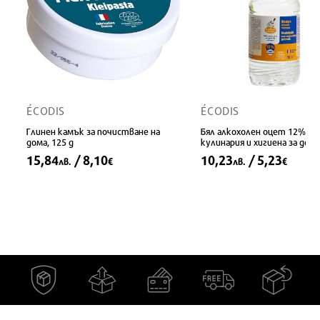
ÉCODIS
ÉCODIS
Глинен камък за почистване на
Бял алкохолен оцет 12% -
дома, 125 g
кулинария и хигиена за дома 
1 L
15,84
/ 8,10
10,23
/ 5,23
лв.
€
лв.
€