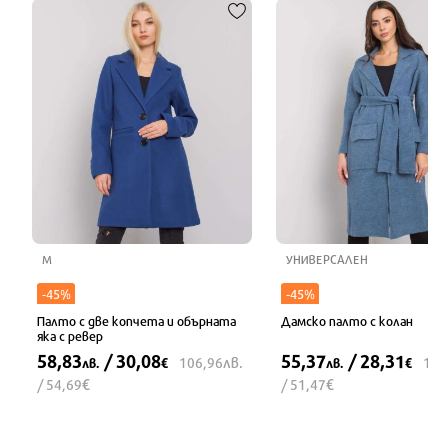
M
УНИВЕРСАЛЕН
-45%
-45%
Палто с две копчета и обърната
Дамско палто с колан
яка с ревер
58,83
/ 30,08
55,37
/ 28,31
лв.
106,96
100
лв.
€
лв.
€
€
€
/ 54,69
/ 51,47