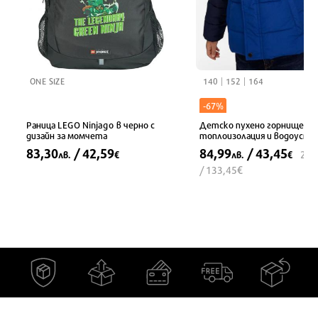
ONE SIZE
140
152
164
-67%
Раница LEGO Ninjago в черно с
Детско пухено горнище с
дизайн за момчета
топлоизолация и водоусто
покритие, синьо
83,30
/ 42,59
84,99
/ 43,45
261
лв.
€
лв.
€
€
/ 133,45