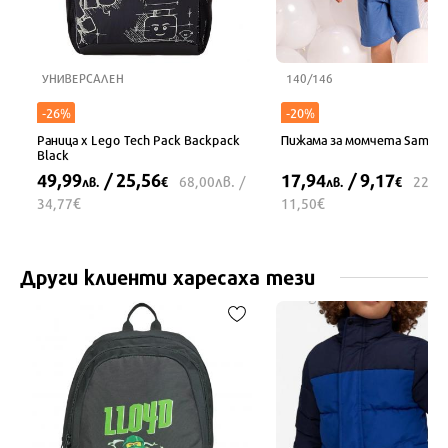
УНИВЕРСАЛЕН
140/146
-26%
-20%
Раница x Lego Tech Pack Backpack
Пижама за момчета Samuel
Black
49,99
/ 25,56
17,94
/ 9,17
лв.
68,00
/
22,4
лв.
€
лв.
€
€
€
34,77
11,50
Други клиенти харесаха тези