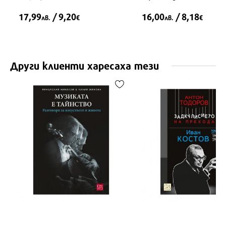
17,99
/ 9,20
16,00
/ 8,18
лв.
€
лв.
€
Други клиенти харесаха тези