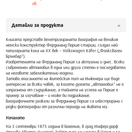
лв.
Детайли за продукта
Книгата представя белетризираната биография на великия
немски конструктор Фердинанд Порше-старши, създал най-
популярната кола на ХХ век – Volkswagen Käfer („Фолксваген
Бръмбар“).
Изобретенията на Фердинанд Порше са актуални и днес. Всеки
съвременен автомобил в една или друга степен е последовател
на неговите забележителни модели.
Затова описанието на житейския път на Инженера ще бъде
интересно за всеки човек, за когото думата „автомобил“ не е
изпразнена от съдържание, а тайната на успеха на Порше е
пример за изучаване – и може би подражание.
Биографичните разкази за Фердинанд Порше са илюстрирани с
редки фотографии от различни периоди на живота му.
Началото
На 3 септември 1875 година в Бохемия, в град Маферсдорф
(тогава Австро–Унгария), който днес се намира в Чехия и се