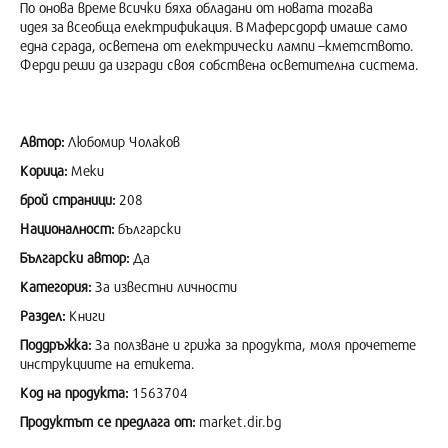
По онова време всички бяха обладани от новата тогава
идея за всеобща електрификация. В Маферсдорф имаше само
една сграда, осветена от електрически лампи –кметството.
Ферди реши да изгради своя собствена осветителна система.
Автор:
Любомир Чолаков
Корица:
Меки
брой страници:
208
Националност:
български
Български автор:
Да
Категория:
За известни личности
Раздел:
Книги
Поддръжка:
За ползване и грижа за продукта, моля прочетете
инструкциите на етикета.
Код на продукта:
1563704
Продуктът се предлага от:
market.dir.bg