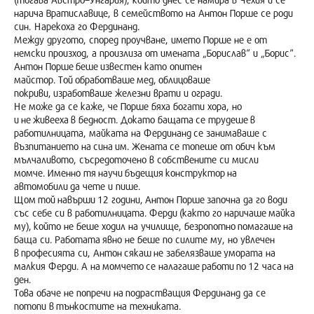
нарича Вратиславице, в семейството на Антон Порше се роди
син. Нарекоха го Фердинанд.
Между другото, според проучване, името Порше не е от
немски произход, а произлиза от имената „Борислав“ и „Борис“.
Антон Порше беше известен като опитен
майстор. Той обработваше мед, облицоваше
покриви, изработваше железни врати и огради.
Не може да се каже, че Порше бяха богати хора, но
и не живееха в бедност. Докато бащата се трудеше в
работилницата, майката на Фердинанд се занимаваше с
възпитанието на сина им. Жената се топеше от обич към
мълчаливото, съсредоточено в собствените си мисли
момче. Именно тя научи бъдещия конструктор на
автомобили да чете и пише.
Щом той навърши 12 години, Антон Порше започна да го води
със себе си в работилницата. Ферди (както го наричаше майка
му), който не беше ходил на училище, безропотно помагаше на
баща си. Работата явно не беше по силите му, но увлечен
в професията си, Антон сякаш не забелязваше умората на
малкия Ферди. А на момчето се налагаше работи по 12 часа на
ден.
Това обаче не попречи на подрастващия Фердинанд да се
потопи в тънкостите на техниката.