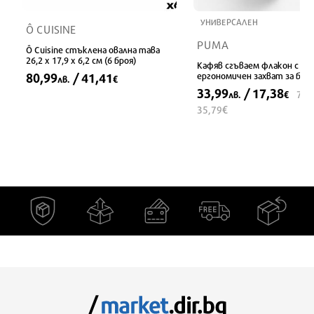
УНИВЕРСАЛЕН
Ô CUISINE
PUMA
Ô Cuisine стъклена овална тава
26,2 x 17,9 x 6,2 см (6 броя)
Кафяв сгъваем флакон с
80,99
/ 41,41
ергономичен захват за бяг
лв.
€
33,99
/ 17,38
70,
лв.
€
€
35,79