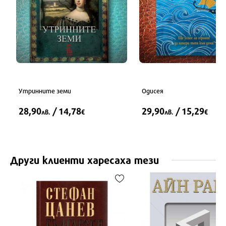
Утринните земи
Одисея
28,90
/ 14,78
29,90
/ 15,29
лв.
€
лв.
€
Други клиенти харесаха тези