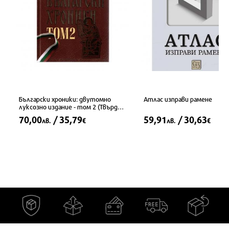
Български хроники: двутомно
Атлас изправи рамене
луксозно издание - том 2 (Твърди
корици)
70,00
/ 35,79
59,91
/ 30,63
лв.
€
лв.
€