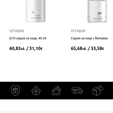
VITABAY
VITABAY
Q10 серум за лице, 40 ml
Серум за лице с витамин С,
60,83
/ 31,10
65,68
/ 33,58
лв.
€
лв.
€