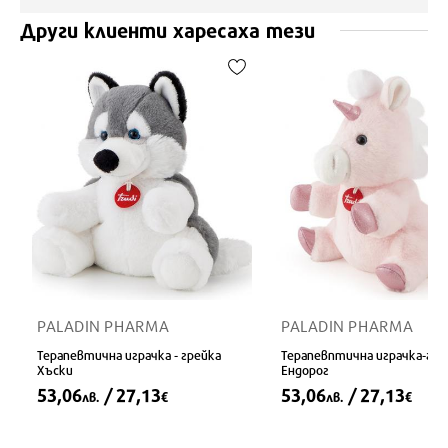
Други клиенти харесаха тези
PALADIN PHARMA
PALADIN PHARMA
Терапевтична играчка - грейка
Терапевптична играчка-гре
Хъски
Ендорог
53,06
/ 27,13
53,06
/ 27,13
лв.
€
лв.
€