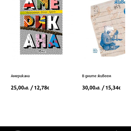
Американа
В дните живеем
25,00
/ 12,78
30,00
/ 15,34
лв.
€
лв.
€