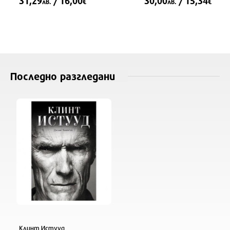
31,29
/ 16,00
30,00
/ 15,34
лв.
€
лв.
€
Последно разгледани
Клинт Истууд