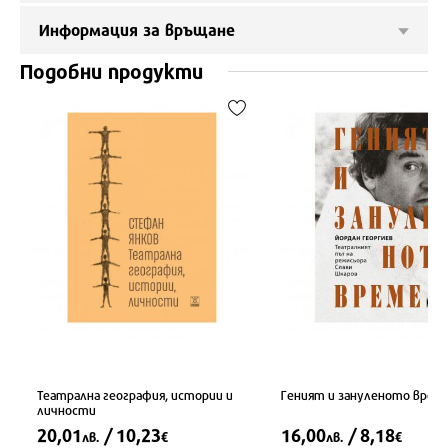
Информация за връщане
Подобни продукти
Театрална география, истории и
Геният и зануленото врем
личности
20,01
/ 10,23
16,00
/ 8,18
лв.
€
лв.
€