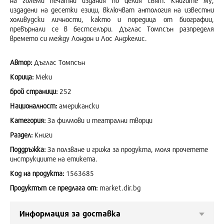
на големи печатни издания по целия свят. Книгите му,
издадени на десетки езици, включват антология на известни
холивудски личности, както и поредица от биографии,
превърнали се в бестселъри. Дъглас Томпсън разпределя
времето си между Лондон и Лос Анджелис.
Автор:
Дъглас Томпсън
Корица:
Меки
брой страници:
252
Националност:
американски
Категория:
За филмови и театрални творци
Раздел:
Книги
Поддръжка:
За ползване и грижа за продукта, моля прочетете
инструкциите на етикета.
Код на продукта:
1563685
Продуктът се предлага от:
market.dir.bg
Информация за доставка