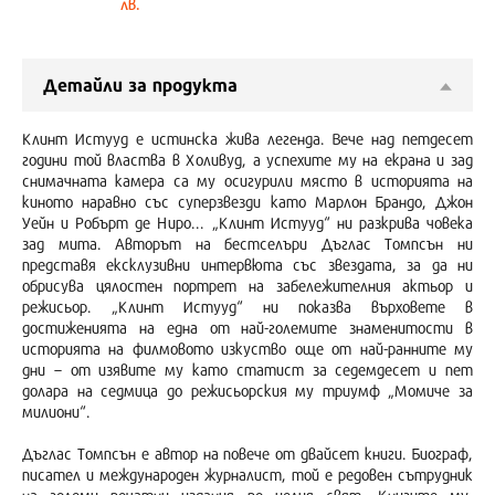
лв.
Детайли за продукта
Клинт Истууд е истинска жива легенда. Вече над петдесет
години той властва в Холивуд, а успехите му на екрана и зад
снимачната камера са му осигурили място в историята на
киното наравно със суперзвезди като Марлон Брандо, Джон
Уейн и Робърт де Ниро... „Клинт Истууд“ ни разкрива човека
зад мита. Авторът на бестселъри Дъглас Томпсън ни
представя ексклузивни интервюта със звездата, за да ни
обрисува цялостен портрет на забележителния актьор и
режисьор. „Клинт Истууд“ ни показва върховете в
достиженията на една от най-големите знаменитости в
историята на филмовото изкуство още от най-ранните му
дни – от изявите му като статист за седемдесет и пет
долара на седмица до режисьорския му триумф „Момиче за
милиони“.
Дъглас Томпсън е автор на повече от двайсет книги. Биограф,
писател и международен журналист, той е редовен сътрудник