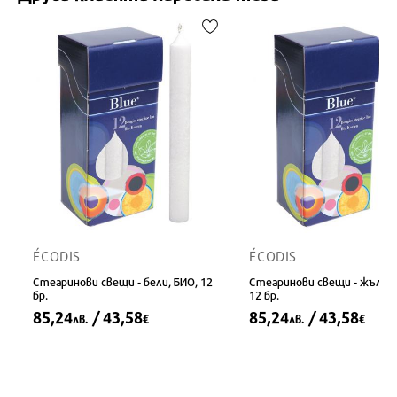
ÉCODIS
ÉCODIS
Стеаринови свещи - бели, БИО, 12
Стеаринови свещи - жълти
бр.
12 бр.
85,24
/ 43,58
85,24
/ 43,58
лв.
€
лв.
€