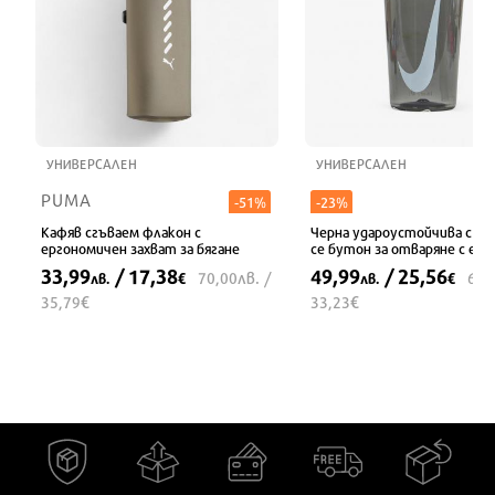
УНИВЕРСАЛЕН
УНИВЕРСАЛЕН
PUMA
-51%
-23%
Кафяв сгъваем флакон с
Черна удароустойчива с пл
ергономичен захват за бягане
се бутон за отваряне с едн
33,99
/ 17,38
49,99
/ 25,56
лв.
70,00
/
65,
лв.
€
лв.
€
€
€
35,79
33,23