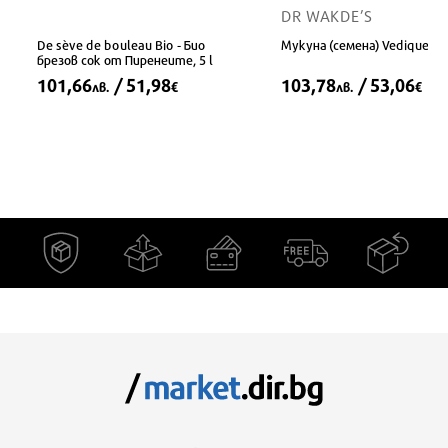
DR WAKDE’S
De sève de bouleau Bio - Био
Мукуна (семена) Vedique™, 
брезов сок от Пиренеите, 5 l
101,66
/ 51,98
103,78
/ 53,06
лв.
€
лв.
€