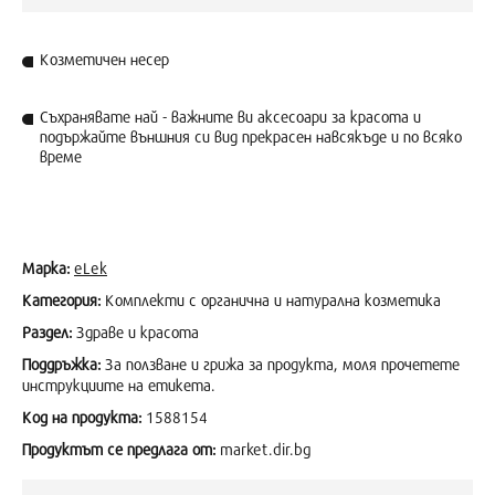
Козметичен несер
Съхранявате най - важните ви аксесоари за красота и
подържайте външния си вид прекрасен навсякъде и по всяко
време
Марка:
eLek
Категория:
Комплекти с органична и натурална козметика
Раздел:
Здраве и красота
Поддръжка:
За ползване и грижа за продукта, моля прочетете
инструкциите на етикета.
Код на продукта:
1588154
Продуктът се предлага от:
market.dir.bg