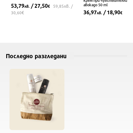
Крем при чувствителна ко
53,79
/ 27,50
авокадо 50 ml
лв.
59,85
/
лв.
€
36,97
/ 18,90
€
30,60
лв.
€
Последно разгледани