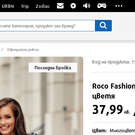
...
URBN
Trip
Zodiac
Официални рокли
Код на продукта: 
Последна бройка
Roco Fashio
цветя
37,99
лв.
Цвят:
Многоцвет