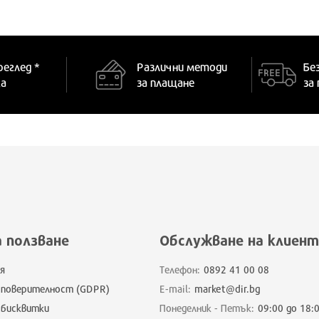
реглед *
Различни методи
Бе
ка
за плащане
за
а ползване
Обслужване на клиент
я
Телефон:
0892 41 00 08
 поверителност (GDPR)
E-mail:
market@dir.bg
 бисквитки
Понеделник - Петък:
09:00 до 18: