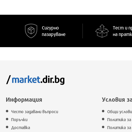
Сигурно
Тест и п
пазаруване
на прат
Информация
Условия з
Често задавани въпроси
Общи услови
Поръчки
Политика за
Доставка
Политика за