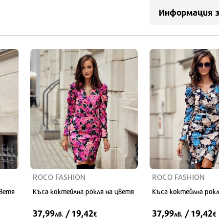
Информация 
ROCO FASHION
ROCO FASHION
цветя
Къса коктейлна рокля на цветя
Къса коктейлна рокл
37,99
/ 19,42
37,99
/ 19,42
лв.
€
лв.
€