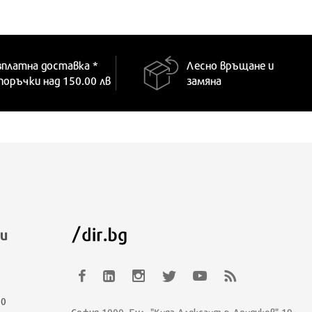
зплатна доставка *
Лесно връщане и
 поръчки над 150.00 лв
замяна
и
00