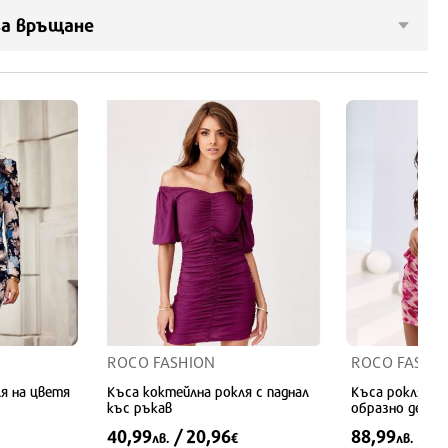
за връщане
ROCO FASHION
ROCO FASHI
я на цветя
Къса коктейлна рокля с паднал
Къса рокля по
къс ръкав
образно декол
40,99
/ 20,96
88,99
/ 4
лв.
€
лв.