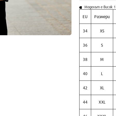
Моделът е висок 1
EU
Размери
34
XS
36
S
38
M
40
L
42
XL
44
XXL