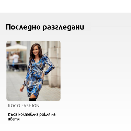
Последно разгледани
34
38
36
40
ROCO FASHION
Къса коктейлна рокля на
цветя