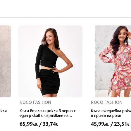
34
34
ROCO FASHION
ROCO FASHION
окля
Къса вталена рокля в черно с
Къса ежедневна рокл
един ръкав и изрязване на
и принт на рози
талията
65,99
/ 33,74
45,99
/ 23,51
лв.
€
лв.
€