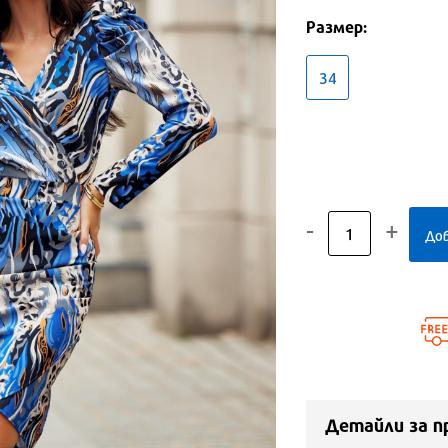
Размер:
34
-
+
1
До
Детайли за п