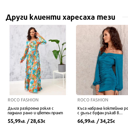
Други клиенти харесаха тези
36
34
36
34
ROCO FASHION
ROCO FASHION
Дълга разкроена рокля с
Къса набрана коктейлна р
паднало рамо и цветен принт
с дълъг буфан ръкав в
тюркоазно
55,99
/ 28,63
66,99
/ 34,25
лв.
€
лв.
€