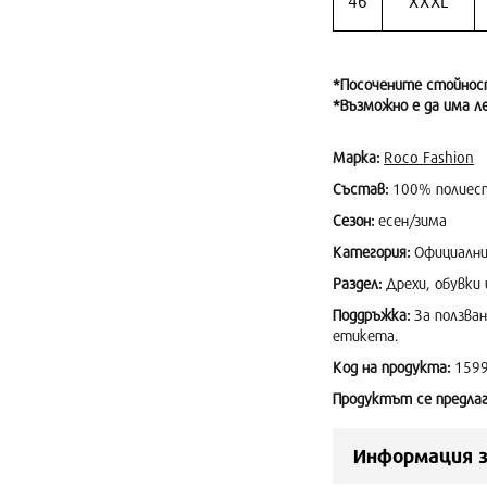
46
XXXL
*Посочените стойнос
*Възможно е да има л
Марка:
Roco Fashion
Състав:
100% полиес
Сезон:
есен/зима
Категория:
Официални
Раздел:
Дрехи, обувки 
Поддръжка:
За ползван
етикета.
Код на продукта:
159
Продуктът се предлаг
Информация з