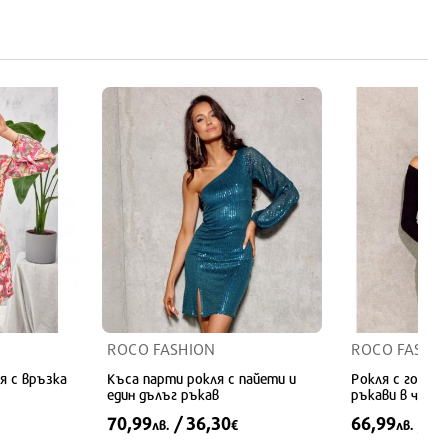
38
36
40
Предлага се 
ROCO FASHION
ROCO FASHI
я с връзка
Къса парти рокля с пайети и
Рокля с голи р
един дълъг ръкав
ръкави в черно
70,99
/ 36,30
66,99
/ 3
лв.
€
лв.