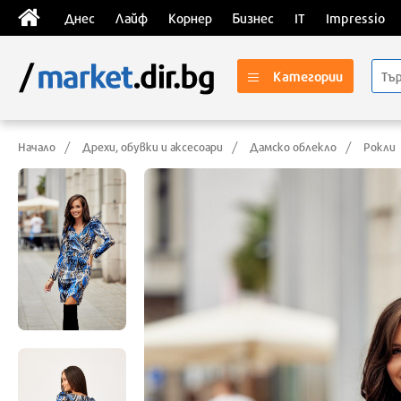
Днес
Лайф
Корнер
Бизнес
IT
Impressio
Категории
Начало
Дрехи, обувки и аксесоари
Дамско облекло
Рокли