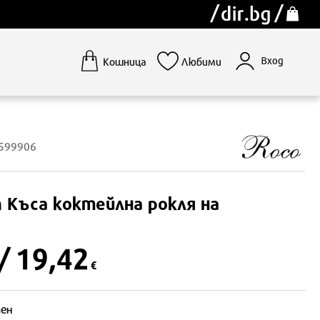
Вход
Кошница
Любими
1599906
n
Къса коктейлна рокля на
/ 19,42
€
ен