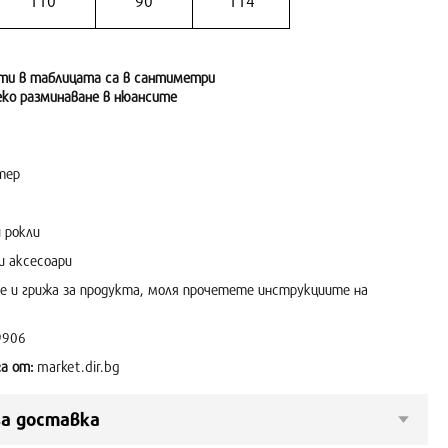
110
90
114
ти в таблицата са в сантиметри
еко разминаване в нюансите
тер
 рокли
и аксесоари
е и грижа за продукта, моля прочетете инструкциите на
9906
а от:
market.dir.bg
а доставка