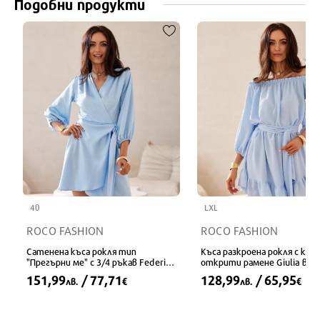
Подобни продукти
40
LXL
ROCO FASHION
ROCO FASHION
Сатенена къса рокля тип
Къса разкроена рокля с кола
"Прегърни ме" с 3/4 ръкав Federica
открити рамене Giulia в си
в синьо
151,99
/ 77,71
128,99
/ 65,95
лв.
€
лв.
€