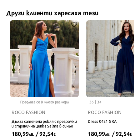
Други клиенти харесаха тези
Предлага се в много размери
36
34
ROCO FASHION
ROCO FASHION
Дълга сатенена рокля с презрамки
Dress 0421 GRA
и странична цепка Salma в синьо
180,99
/ 92,54
180,99
/ 92,54
лв.
€
лв.
€