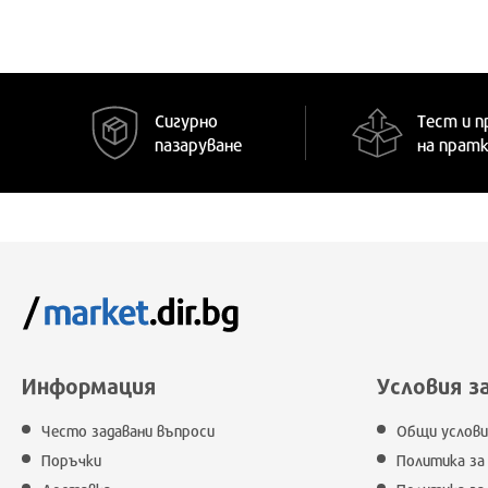
L
S
M
Сигурно
Тест и п
пазаруване
на прат
Информация
Условия з
Често задавани въпроси
Общи услови
Поръчки
Политика за