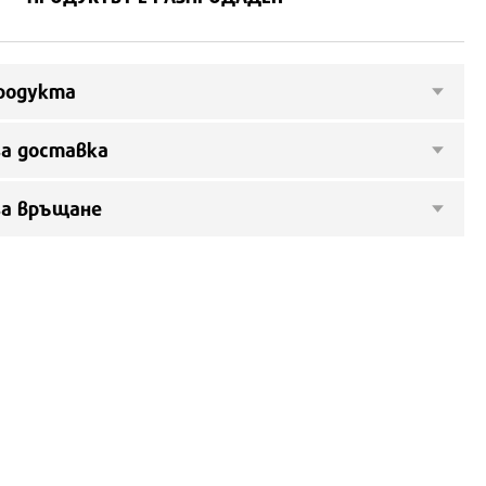
родукта
а доставка
за връщане