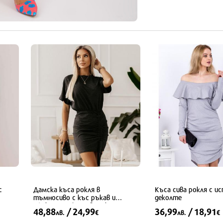
с
Дамска къса рокля в
Къса сива рокля с ис
тъмносиво с къс ръкав и
деколте
ефектен набор с връзки
48,88
/ 24,99
36,99
/ 18,91
лв.
€
лв.
€