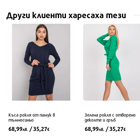
Други клиенти харесаха тези
34
36
38
M
Къса рокля от памук в
Зелена рокля с отворено
тъмносиньо
деколте и гръб
68,99
/ 35,27
68,99
/ 35,27
лв.
€
лв.
€