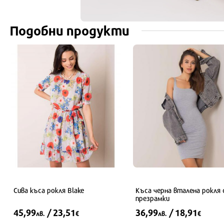
Подобни продукти
Сива къса рокля Blake
Къса черна вталена рокля 
презрамки
45,99
/ 23,51
36,99
/ 18,91
лв.
€
лв.
€