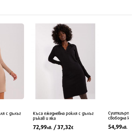
M
L
XL
S
Суитшърт-рок
ля с дълъг
Къса ежедневна рокля с дълъг
свободна кройк
ръкав и яка
54,99
/ 2
72,99
/ 37,32
лв.
лв.
€