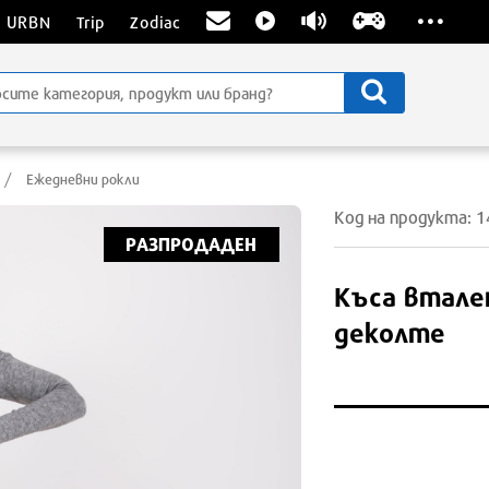
...
URBN
Trip
Zodiac
Ежедневни рокли
Код на продукта: 
РАЗПРОДАДЕН
Къса втален
деколте