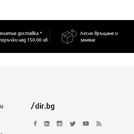
ONE SIZE
S
зплатна доставка *
Лесно връщане и
 поръчки над 150.00 лв
замяна
и