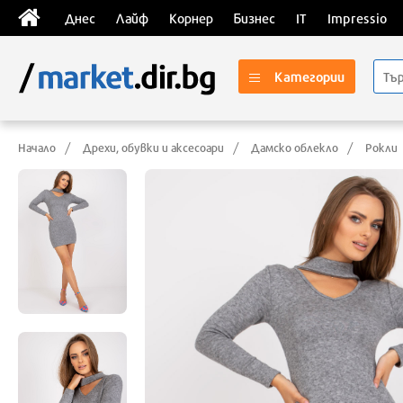
Днес
Лайф
Корнер
Бизнес
IT
Impressio
Категории
Начало
Дрехи, обувки и аксесоари
Дамско облекло
Рокли