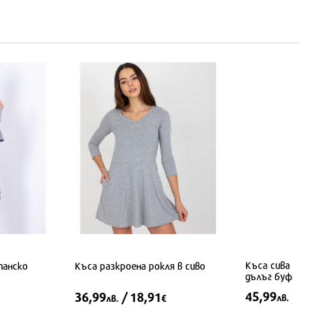
Къса сива рокл
панско
Къса разкроена рокля в сиво
дълъг буфан р
45,99
/ 2
36,99
/ 18,91
лв.
лв.
€