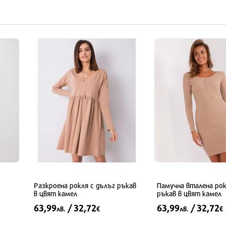
L
S
M
Разкроена рокля с дълъг ръкав
Памучна вталена рок
в цвят камел
ръкав в цвят камел
63,99
/ 32,72
63,99
/ 32,72
лв.
€
лв.
€