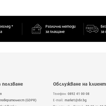
S
M
L
S
M
L
реглед *
Различни методи
Бе
ка
за плащане
за
а ползване
Обслужване на клиент
я
Телефон:
0892 41 00 08
 поверителност (GDPR)
E-mail:
market@dir.bg