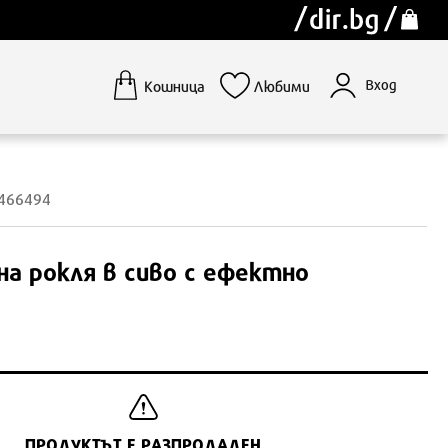
Вход
Кошница
Любими
1466494
а рокля в сиво с ефектно
ПРОДУКТЪТ Е РАЗПРОДАДЕН