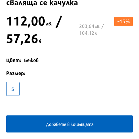
сваляща се качулка
112,00
/
-45%
лв.
203,64
/
лв.
104,12
57,26
€
€
Цвят:
Бежов
Размер:
S
Добавете в кошницата