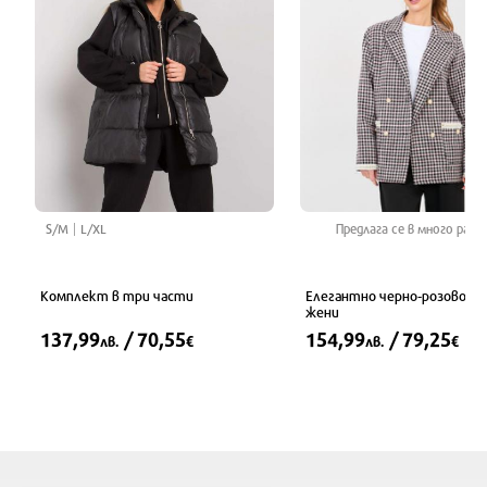
S/M
L/XL
Предлага се в много разм
Комплект в три части
Елегантно черно-розово сак
жени
137,99
/ 70,55
154,99
/ 79,25
лв.
€
лв.
€