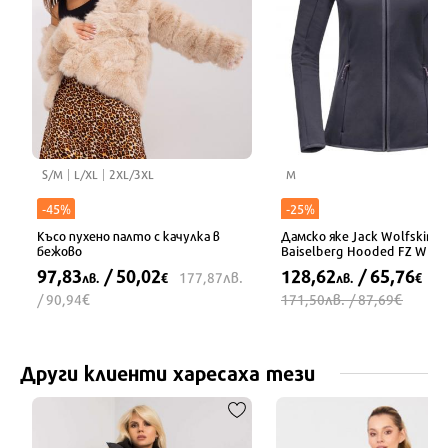
S/M
L/XL
2XL/3XL
M
-45%
-25%
Късо пухено палто с качулка в
Дамско яке Jack Wolfskin
бежово
Baiselberg Hooded FZ W
97,83
/ 50,02
128,62
/ 65,76
лв.
177,87
лв.
€
лв.
€
€
лв.
€
/ 90,94
171,50
/ 87,69
Други клиенти харесаха тези