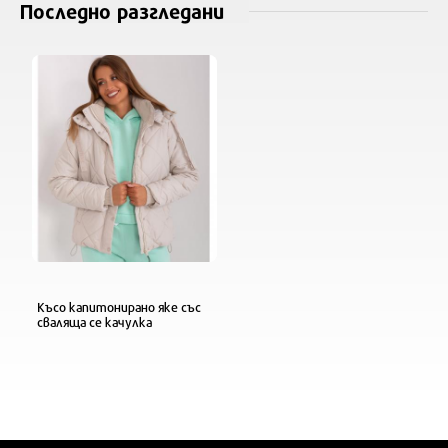
Последно разгледани
Късо капитонирано яке със
сваляща се качулка