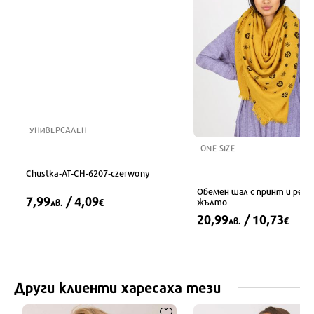
УНИВЕРСАЛЕН
ONE SIZE
Chustka-AT-CH-6207-czerwony
Обемен шал с принт и ресн
7,99
/ 4,09
жълто
лв.
€
20,99
/ 10,73
лв.
€
Други клиенти харесаха тези