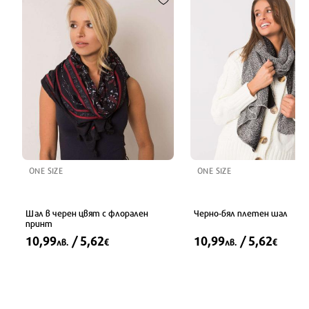
ONE SIZE
ONE SIZE
Шал в черен цвят с флорален
Черно-бял плетен шал
принт
10,99
/ 5,62
10,99
/ 5,62
лв.
€
лв.
€