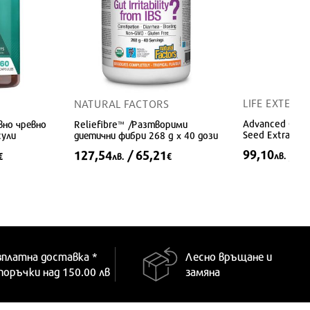
LIFE EXTENS
NATURAL FACTORS
Advanced Olive
вно чревно
Reliefibre™ /Разтворими
Seed Extract/ 
сули
диетични фибри 268 g x 40 дози
сърдечно-съдо
99,10
/ 5
127,54
/ 65,21
лв.
€
лв.
€
60 капсули
зплатна доставка *
Лесно връщане и
 поръчки над 150.00 лв
замяна