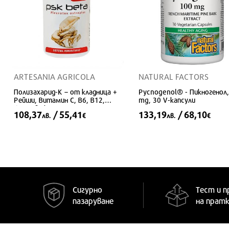
ARTESANIA AGRICOLA
NATURAL FACTORS
Полизахарид-К – от кладница +
Pycnogenol® - Пикногенол,
Рейши, Витамин С, В6, В12,
mg, 30 V-капсули
Фолиева киселина и Селен, 60
108,37
/ 55,41
133,19
/ 68,10
лв.
€
лв.
€
капсули
Сигурно
Тест и п
пазаруване
на прат