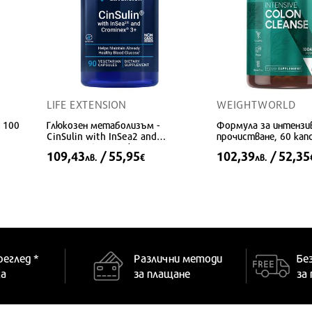
LIFE EXTENSION
WEIGHTWORLD
 100
Глюкозен метаболизъм -
Формула за интензи
CinSulin with InSea2 and
прочистване, 60 кап
Crominex®3+, 90 капсули
109,43
/ 55,95
102,39
/ 52,35
лв.
€
лв.
реглед *
Различни методи
Бе
ка
за плащане
за