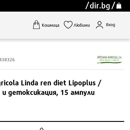
Вход
Кошница
Любими
1438326
ricola
Linda ren diet Lipoplus /
 и детоксикация, 15 ампули