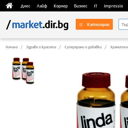
Днес
Лайф
Корнер
Бизнес
IT
Impressio
Категории
Начало
Здраве и красота
Суперхрани и добавки
Хранител