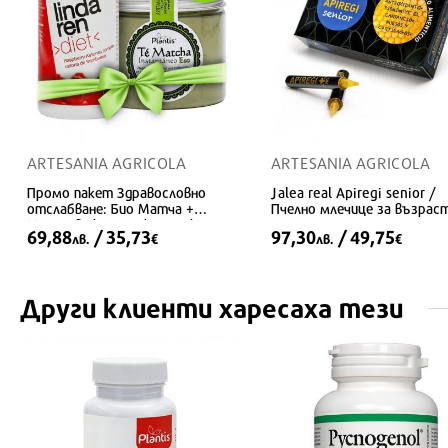
ARTESANIA AGRICOLA
ARTESANIA AGRICOLA
Промо пакет Здравословно
Jalea real Apiregi senior /
отслабване: Био Матча +
Пчелно млечице за възраст
Малинови кетони комплекс
Жизненост и силен имунит
69,88
/ 35,73
97,30
/ 49,75
лв.
€
лв.
€
20 бр. ампули за пиене
Други клиенти харесаха тези