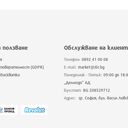
а ползване
Обслужване на клиент
я
Телефон:
0892 41 00 08
 поверителност (GDPR)
E-mail:
market@dir.bg
 бисквитки
Понеделник - Петък:
09:00 до 18:
„Делмодо” АД
Булстат:
BG 208529712
Адрес:
гр. София, бул. Васил Левс