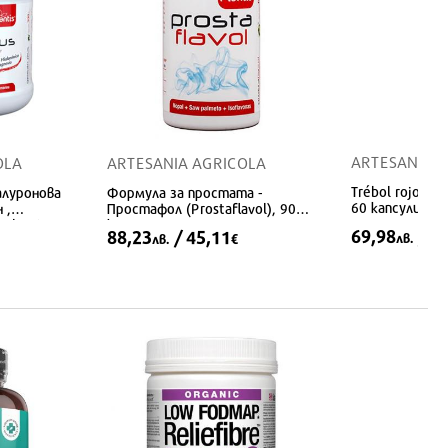
ARTESANIA 
OLA
ARTESANIA AGRICOLA
Тrébol rojo - 
алуронова
Формула за простата -
60 капсули
 ,
Простафол (Prostaflavol), 90
Plantis,
капсули
69,98
/ 3
88,23
/ 45,11
лв.
лв.
€