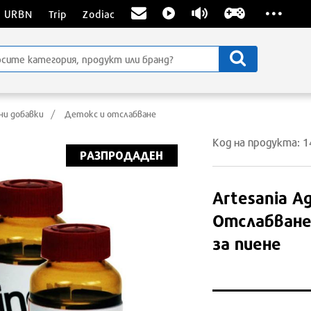
...
URBN
Trip
Zodiac
ни добавки
Детокс и отслабване
Код на продукта: 
РАЗПРОДАДЕН
Artesania Ag
Отслабване
за пиене