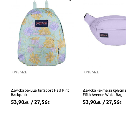
ONE SIZE
ONE SIZE
Дамска раница JanSport Half Pint
Дамска чанта за кръста Ja
Backpack
Fifth Avenue Waist Bag
53,90
/ 27,56
53,90
/ 27,56
лв.
€
лв.
€