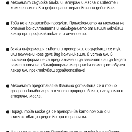
Мехлемът съдържа билки и натурални масла с известен
химичен състав и дефинирано терапевтично действие.
Това не е лекарствен продукт. Приложението на мехлема не
отменя консултацията и наблюдението от Вашия лекуващ
лекар при профилактиката и лечението.
Всяка информация съвети и препоръки, съдържащи се тук,
или получени чрез друг вид комуникация, в устна или в
писмена форма не са предназначени да заменят или да бъдат
заместител на квалифицирана медицинска помощ от обучен
лекар или практикуващ здравеопазване!
Мехлемът представлява взаимно допълваща се и точно
дозирана комбинация от чисти природни билки, натурални и
етерични масла.
Поради това може да се препоръчва като помощно и
съпътстващо средство при терапията.
Начин на съхранение: Продуктът не съдържа консерванти,