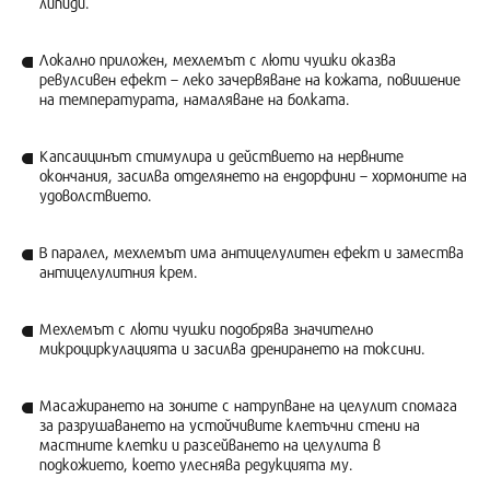
липиди.
Локално приложен, мехлемът с люти чушки оказва
ревулсивен ефект – леко зачервяване на кожата, повишение
на температурата, намаляване на болката.
Капсаицинът стимулира и действието на нервните
окончания, засилва отделянето на ендорфини – хормоните на
удоволствието.
В паралел, мехлемът има антицелулитен ефект и замества
антицелулитния крем.
Мехлемът с люти чушки подобрява значително
микроциркулацията и засилва дренирането на токсини.
Масажирането на зоните с натрупване на целулит спомага
за разрушаването на устойчивите клетъчни стени на
мастните клетки и разсейването на целулита в
подкожието, което улеснява редукцията му.