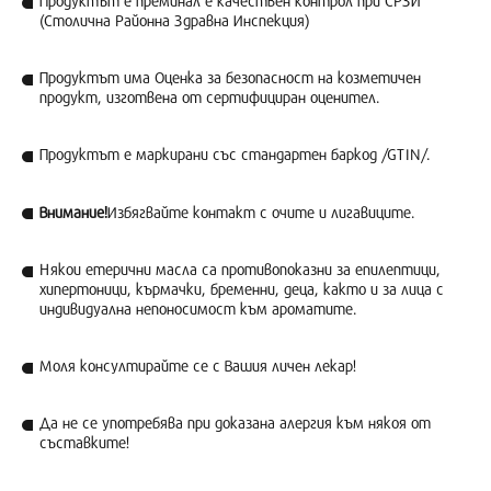
Продуктът е преминал е качествен контрол при СРЗИ
(Столична Районна Здравна Инспекция)
Продуктът има Оценка за безопасност на козметичен
продукт, изготвена от сертифициран оценител.
Продуктът е маркирани със стандартен баркод /GTIN/.
Внимание!
Избягвайте контакт с очите и лигавиците.
Някои етерични масла са противопоказни за епилептици,
хипертоници, кърмачки, бременни, деца, както и за лица с
индивидуална непоносимост към ароматите.
Моля консултирайте се с Вашия личен лекар!
Да не се употребява при доказана алергия към някоя от
съставките!