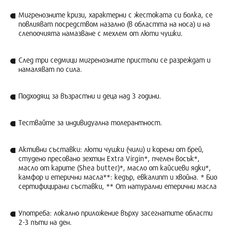
Мигренозните кризи, характерни с жестоката си болка, се
повлияват посредством назално (в областта на носа) и на
слепоочията намазване с мехлем от люти чушки.
След три седмици мигренозните пристъпи се разреждат и
намаляват по сила.
Подходящ за възрастни и деца над 3 години.
Тествайте за индивидуална толерантност.
Активни съставки: люти чушки (чили) и корени от брей,
студено пресовано зехтин Extra Virgin*, пчелен восък*,
масло от карите (Shea butter)*, масло от кайсиеви ядки*,
камфор и етерични масла**: кедър, евкалипт и хвойна. * Био
сертифицирани съставки, ** От натурални етерични масла
Употреба: локално приложение върху засегнатите области
2-3 пъти на ден.