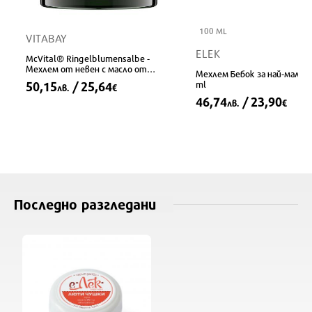
100 ML
VITABAY
ELEK
McVital® Ringelblumensalbe -
Мехлем от невен с масло от
Мехлем Бебок за най-малки
гроздови семки и пчелен восък,
50,15
/ 25,64
ml
лв.
€
100% натурален, 50 ml
46,74
/ 23,90
лв.
€
Последно разгледани