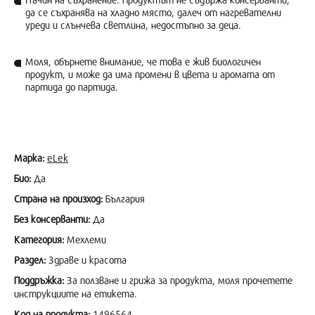
да се съхранява на хладно място, далеч от нагревателни
уреди и слънчева светлина, недостъпно за деца.
Моля, обърнете внимание, че това е жив биологичен
продукт, и може да има промени в цвета и аромата от
партида до партида.
Марка:
eLek
Био:
Да
Страна на произход:
България
Без консерванти:
Да
Категория:
Мехлеми
Раздел:
Здраве и красота
Поддръжка:
За ползване и грижа за продукта, моля прочетете
инструкциите на етикета.
Код на продукта:
1496564