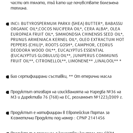
части от тялото, тъй като ще почувствате болезнена
топлина.
INCI: BUTYROSPERMUM PARKII (SHEA) BUTTER*, BABASSU
ORGANIC OIL*,COCOS NUCIFERA OIL*, CERA ALBA*, OLEA
EUROPAEA FRUIT OIL*, SIMMONDSIA CHINENSIS SEED OIL*,
PRUNUS ARMENIACA KERNEL OIL*, OLEO EXTRACTUM HOT
PEPPERS (CHILI)*, ROOTS GOSH*, CAMPHOR, CEDRUS
DEODORA WOOD OIL**, EUCALYPTUS ESSENTIAL
(EUCALYPTUS GLOBULUS) OIL**, JUNIPERUS COMMUNIS
FRUIT OIL**, CITRONELLOL**, LIMONENE** ,LINALOOL** *
Био сертифицирани съставки, ** От етерични масла
Продуктът отговаря на изискванията на Наредба №36 на
МЗ и Директива 76 (768) на ЕС, регламент №1223/2009 г.
Продуктът е нотифициран в Европейския Портал за
Козметични Продукти под номер : CPNP 2141456