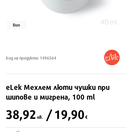
Био
Код на продукта: 1496564
eLek
Мехлем люти чушки при
шипове и мигрена, 100 ml
38,92
/ 19,90
лв.
€