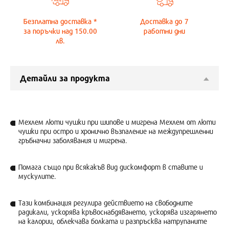
Безплатна доставка *
Доставка до
7
за поръчки над 150.00
работни дни
лв.
Детайли за продукта
Мехлем люти чушки при шипове и мигрена Мехлем от люти
чушки при остро и хронично възпаление на междупрешленни
гръбначни заболявания и мигрена.
Помага също при всякакъв вид дискомфорт в ставите и
мускулите.
Тази комбинация регулира действието на свободните
радикали, ускорява кръвоснабдяването, ускорява изгарянето
на калории, облекчава болката и разпръсква натрупаните