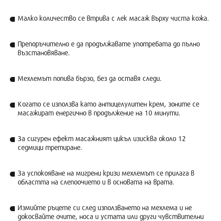
Малко количество се втрива с лек масаж върху чиста кожа.
Препоръчително е да продължавате употребата до пълно
възстановяване.
Мехлемът попива бързо, без да оставя следи.
Когато се използва като антицелулитен крем, зоните се
масажират енергично в продължение на 10 минути.
За сигурен ефект масажният цикъл изисква около 12
седмици третиране.
За успокояване на мигрени кризи мехлемът се прилага в
областта на слепоочието и в основата на врата.
Измийте ръцете си след използването на мехлема и не
докосвайте очите, носа и устата или други чувствителни