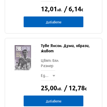
12,01
/ 6,14
лв.
€
Добавете
Туве Янсон. Думи, образи,
Един
живот
размер
Цвят: Бял
Размер
Един размер
25,00
/ 12,78
лв.
€
Добавете