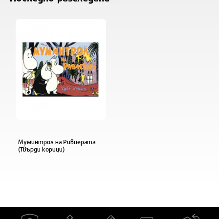
Муминтрол на Ривиерата
(Твърди корици)