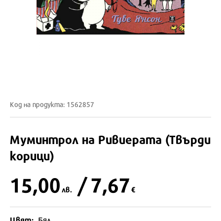
Код на продукта: 1562857
Муминтрол на Ривиерата (Твърди
корици)
15,00
/ 7,67
лв.
€
Цвят:
Бял