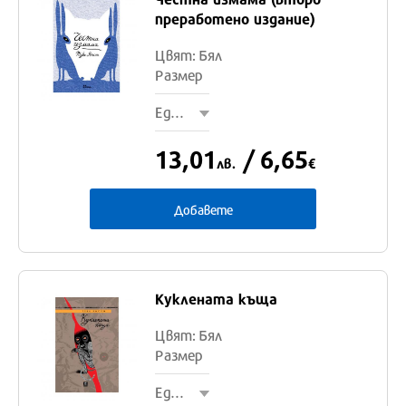
Един
преработено издание)
размер
Цвят: Бял
Размер
Един размер
13,01
/ 6,65
лв.
€
Добавете
Един
Куклената къща
размер
Цвят: Бял
Размер
Един размер