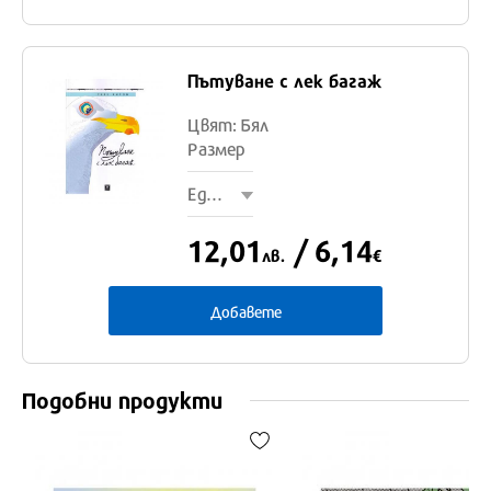
Един
Пътуване с лек багаж
размер
Цвят: Бял
Размер
Един размер
12,01
/ 6,14
лв.
€
Добавете
Подобни продукти