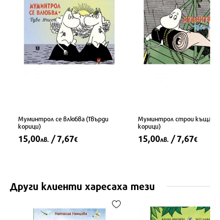
Муминтрол се влюбва (Твърди
Муминтрол строи къща (Т
корици)
корици)
15,00
/ 7,67
15,00
/ 7,67
лв.
€
лв.
€
Други клиенти харесаха тези