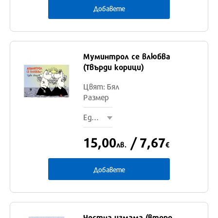
Добавете
Муминтрол се влюбва
Един
(Твърди корици)
размер
Цвят: Бял
Размер
Един размер
15,00
/ 7,67
лв.
€
Добавете
Честна измама (второ