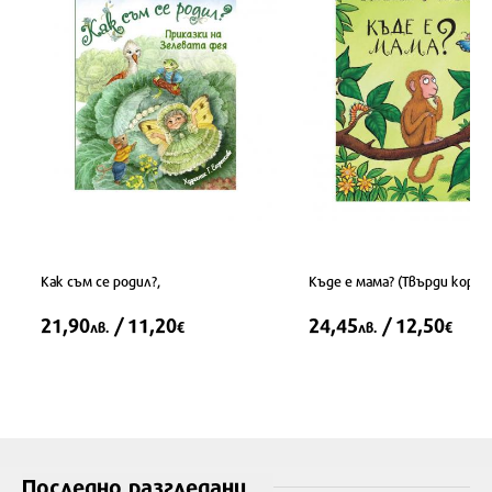
Как съм се родил?,
Къде е мама? (Твърди кори
21,90
/ 11,20
24,45
/ 12,50
лв.
€
лв.
€
Последно разгледани