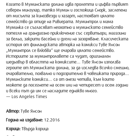
Когато в Муминската долина идва пролетта и цъфва първият
северен минзухар, татко Мумин и госпожица Снорк, заслепени
от мисълта за кинозвезди и хазарт, настояват цялото
семейство да отиде на Ривиерата. Муминтрол и мама
Муминка се съгласяват неохотно и муминското семейство
потегля на грандиозно приключение със сервитьори, магазини
за бельо, закрити басейни и дуели на зазоряване. Класическата
история от финландската авторка на комикси Туве Янсон
„Муминтрол се влюбва“ ще очарова цялото семейство.
Историите за муминтроловете са чудат, оригинален
шедьовър в областта на комиксите… Туве Янсон използва
героите от Муминската долина, за да изследва всичко смешно,
очарователно, похвално и подозрително в човешката природа…
Муминските комикси… са от онези четива, към които
можете да посегнете на осем или на четиресет и осем години
и всеки път да им се насладите еднакво много.
— Los Angeles Times
Автор:
Туве Янсон
Година на издаване:
12.2016
Корица:
Твърда корица