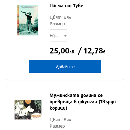
Един
Писма от Туве
размер
Цвят: Бял
Размер
Един размер
25,00
/ 12,78
лв.
€
Добавете
Муминската долина се
превръща в джунгла (Твърди
Един
корици)
размер
Цвят: Бял
Размер