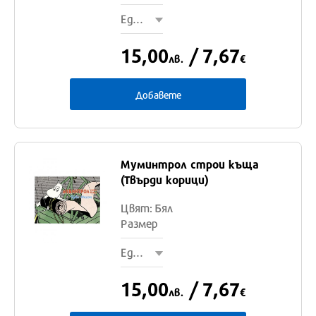
Един размер
15,00
/ 7,67
лв.
€
Добавете
Муминтрол строи къща
Един
(Твърди корици)
размер
Цвят: Бял
Размер
Един размер
15,00
/ 7,67
лв.
€