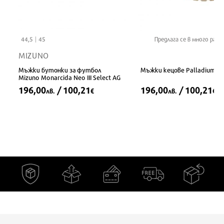
44,5
45
Предлага се в много разм
MIZUNO
Мъжки бутонки за футбол
Мъжки кецове Palladium P
Mizuno Monarcida Neo III Select AG
196,00
/ 100,21
196,00
/ 100,21
лв.
€
лв.
€