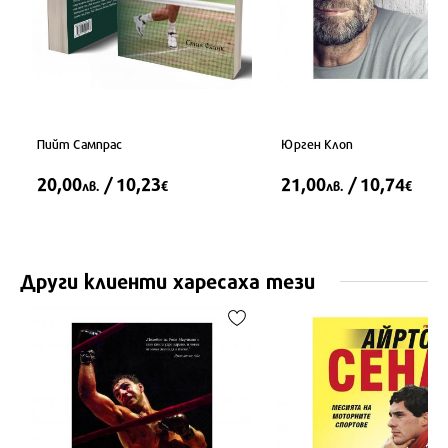
Пийт Сампрас
Юрген Клоп
20,00
/ 10,23
21,00
/ 10,74
лв.
€
лв.
€
Други клиенти харесаха тези