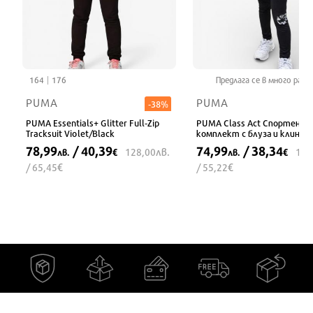
164
176
Предлага се в много разм
PUMA
PUMA
-38%
PUMA Essentials+ Glitter Full-Zip
PUMA Class Act Спортен
Tracksuit Violet/Black
комплект с блуза и клин че
78,99
/ 40,39
74,99
/ 38,34
лв.
128,00
108
лв.
€
лв.
€
€
€
/ 65,45
/ 55,22