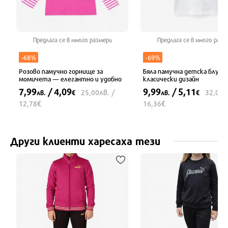
Предлага се в много размери
Предлага се в много разм
-68%
-69%
Розово памучно горнище за
Бяла памучна детска блуза 
момичета — елегантно и удобно
класически дизайн
7,99
/ 4,09
9,99
/ 5,11
лв.
л
25,00
/
32,00
лв.
€
лв.
€
€
€
12,78
16,36
Други клиенти харесаха тези