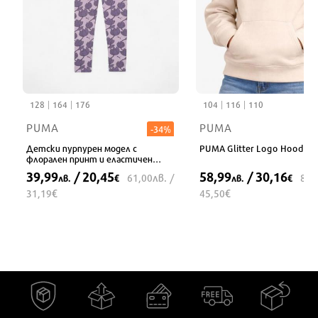
128
164
176
104
116
110
PUMA
PUMA
-34%
Детски пурпурен модел с
PUMA Glitter Logo Hoodie 
флорален принт и еластичен
колан
39,99
/ 20,45
58,99
/ 30,16
лв.
61,00
/
89,
лв.
€
лв.
€
€
€
31,19
45,50