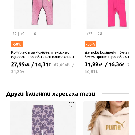
92
104
110
122
128
-58%
-56%
Комплект за момиче: тениска с
Детски комплект бяла тен
еднорог и розови къси панталонки
весел принт и розов клин
27,99
/ 14,31
31,99
/ 16,36
лв.
67,00
/
72,
лв.
€
лв.
€
€
€
34,26
36,81
Други клиенти харесаха тези